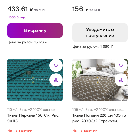
433,61
156
₽
₽
за м.п.
за м.п.
+303 бонус
Уведомить о
В корзину
поступлении
Цена за рулон: 15 176
₽
Цена за рулон: 4 680
₽
110 +/- 7 гр/м2 100% хлопок
105 +/- 7 гр/м2 100% хлопок
Ткань Перкаль 150 См. Рис.
0.22 м
Ткань Поплин 220 см 105 гр
90115
рис. 28303/2 Стрекозы
(основа)
Нет в наличии
Нет в наличии