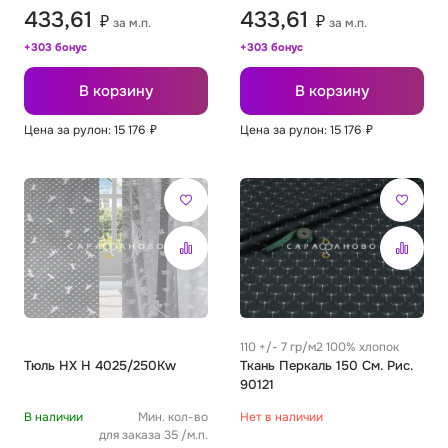
433,61
433,61
₽
₽
за м.п.
за м.п.
+303 бонус
+303 бонус
В корзину
В корзину
Цена за рулон: 15 176
₽
Цена за рулон: 15 176
₽
110 +/- 7 гр/м2 100% хлопок
Тюль HX H 4025/250Kw
Ткань Перкаль 150 См. Рис.
90121
В наличии
Мин. кол-во
Нет в наличии
для заказа 35 /м.п.