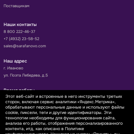
Поставщикам
Наши контакты
8 800 222-46-37
+7 (4932) 23-58-52
sales@sarafanovo.com
Наш адрес
г. Иваново
ул. Поэта Лебедева, д.5
Время работы
Этот веб-сайт и встроенные в него инструменты третьих
Пн-Пт с 9.00 до 18.00
сторон, включая сервис аналитики «Яндекс.Метрика»,
Сб-Вс: выходной
обрабатывают персональные данные и используют файлы
cookie, пиксели, теги и другие идентификаторы. Эти
технологии необходимы для функционирования сайта,
Принимаем к оплате
анализа его работы, отображения персонализированного
контента, итд, как описано в Политике