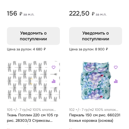
156
222,50
₽
₽
за м.п.
за м.п.
Уведомить о
Уведомить о
поступлении
поступлении
Цена за рулон: 4 680
₽
Цена за рулон: 8 900
₽
105 +/- 7 гр/м2 100% хлопок
102 +/- 7 гр/м2 100% хлопок
0.22 м
Ткань Поплин 220 см 105 гр
0.23 м
Перкаль 150 см рис. 660231
рис. 28303/3 Стрекозы
Божья коровка (основа)
(компаньон)