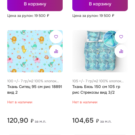
В корзину
В корзину
Цена за рулон: 19 500
₽
Цена за рулон: 19 500
₽
100 +/- 7 гр/м2 100% хлопок
105 +/- 7 гр/м2 100% хлопок
0.19 м
Ткань Ситец 95 см рис 18891
0.26 м
Ткань Бязь 150 см 105 гр
вид 2
рис Стрекозы вид 3/2
Нет в наличии
Нет в наличии
120,90
104,65
₽
₽
за м.п.
за м.п.