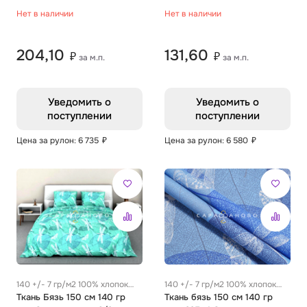
Нет в наличии
Нет в наличии
204,10
131,60
₽
₽
за м.п.
за м.п.
Уведомить о
Уведомить о
поступлении
поступлении
Цена за рулон: 6 735
₽
Цена за рулон: 6 580
₽
140 +/- 7 гр/м2 100% хлопок
140 +/- 7 гр/м2 100% хлопок
0.28 м
Ткань Бязь 150 см 140 гр
0.28 м
Ткань бязь 150 см 140 гр