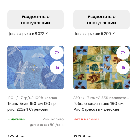
Уведомить о
Уведомить о
поступлении
поступлении
Цена за рулон: 8 372
₽
Цена за рулон: 5 200
₽
120 +/- 7 гр/м2 100% хлопок
370 +/- 7 гр/м2 55% полиэстер
0.26 м
Ткань Бязь 150 см 120 гр
/ 45% хлопок
Гобеленовая ткань 160 см.
рис. 225в4 Стрекозы
Рис Стрекоза - детская
В наличии
Мин. кол-во
Нет в наличии
для заказа 50 /м.п.