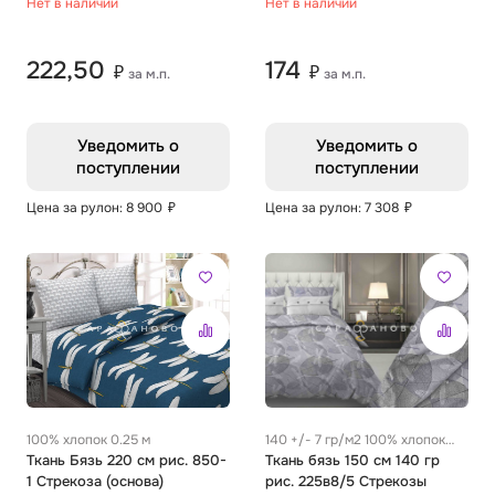
Нет в наличии
Нет в наличии
222,50
174
₽
₽
за м.п.
за м.п.
Уведомить о
Уведомить о
поступлении
поступлении
Цена за рулон: 8 900
₽
Цена за рулон: 7 308
₽
100% хлопок 0.25 м
140 +/- 7 гр/м2 100% хлопок
Ткань Бязь 220 см рис. 850-
0.28 м
Ткань бязь 150 см 140 гр
1 Стрекоза (основа)
рис. 225в8/5 Стрекозы