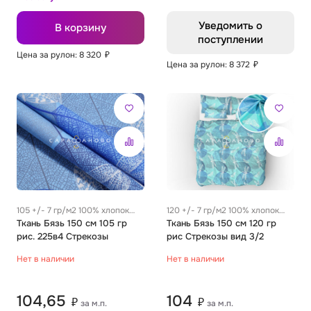
Уведомить о
В корзину
поступлении
Цена за рулон: 8 320
₽
Цена за рулон: 8 372
₽
105 +/- 7 гр/м2 100% хлопок
120 +/- 7 гр/м2 100% хлопок
0.26 м
Ткань Бязь 150 см 105 гр
0.26 м
Ткань Бязь 150 см 120 гр
рис. 225в4 Стрекозы
рис Стрекозы вид 3/2
Нет в наличии
Нет в наличии
104,65
104
₽
₽
за м.п.
за м.п.