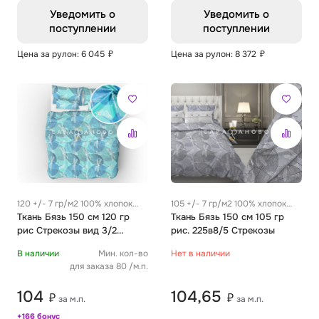
Уведомить о
Уведомить о
поступлении
поступлении
Цена за рулон: 6 045
₽
Цена за рулон: 8 372
₽
120 +/- 7 гр/м2 100% хлопок
105 +/- 7 гр/м2 100% хлопок
0.26 м
Ткань Бязь 150 см 120 гр
0.26 м
Ткань Бязь 150 см 105 гр
рис Стрекозы вид 3/2
рис. 225в8/5 Стрекозы
мятный
В наличии
Мин. кол-во
Нет в наличии
для заказа 80 /м.п.
104
104,65
₽
₽
за м.п.
за м.п.
+166 бонус