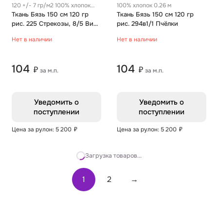
120 +/- 7 гр/м2 100% хлопок
100% хлопок 0.26 м
0.26 м
Ткань Бязь 150 см 120 гр
Ткань Бязь 150 см 120 гр
рис. 225 Стрекозы, 8/5 Вид
рис. 294в1/1 Пчёлки
серо-бежевый
Нет в наличии
Нет в наличии
104
104
₽
₽
за м.п.
за м.п.
Уведомить о
Уведомить о
поступлении
поступлении
Цена за рулон: 5 200
₽
Цена за рулон: 5 200
₽
Загрузка товаров...
1
2
→