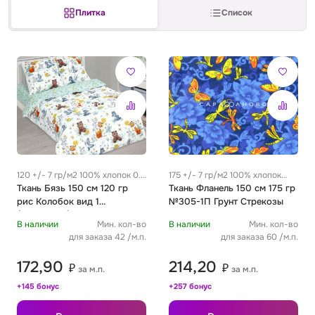
Плитка
Список
Сатин
Тик
Зеленый
Детский
Сатин Глосс
Тик наволочный
Синий
Праздничный
Сатин Жаккард
Тиси
Многоцветный
Еда
Сатин Страйп
ТиСи Твил
Город / архитектура
120 +/- 7 гр/м2 100% хлопок 0.3
175 +/- 7 гр/м2 100% хлопок
м
Ткань Бязь 150 см 120 гр
0.29 м
Ткань Фланель 150 см 175 гр
Сатин Твил
Трикотаж
Морская тема
рис Колобок вид 1
№305-1П Грунт Стрекозы
(компаньон)
В наличии
Мин. кол-во
В наличии
Мин. кол-во
Сетка
Тюль
Космос
для заказа 42 /м.п.
для заказа 60 /м.п.
172,90
214,20
₽
₽
за м.п.
за м.п.
Ситец
Фланель
Техника / транспорт
+145 бонус
+257 бонус
Спанбонд
Флис
Этнический