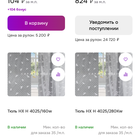
104
824
₽
₽
за м.п.
за м.п.
+104 бонус
Уведомить о
В корзину
поступлении
Цена за рулон: 5 200
₽
Цена за рулон: 24 720
₽
Тюль HX H 4025/160w
Тюль HX H 4025/280Kw
В наличии
Мин. кол-во
В наличии
Мин. кол-во
для заказа 35 /м.п.
для заказа 35 /м.п.