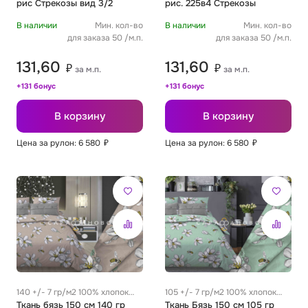
рис Стрекозы вид 3/2
рис. 225в4 Стрекозы
В наличии
Мин. кол-во
В наличии
Мин. кол-во
для заказа 50 /м.п.
для заказа 50 /м.п.
131,60
131,60
₽
₽
за м.п.
за м.п.
+131 бонус
+131 бонус
В корзину
В корзину
Цена за рулон: 6 580
₽
Цена за рулон: 6 580
₽
140 +/- 7 гр/м2 100% хлопок
105 +/- 7 гр/м2 100% хлопок
0.28 м
Ткань бязь 150 см 140 гр
0.26 м
Ткань Бязь 150 см 105 гр