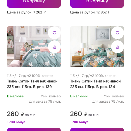
В корзину
В корзину
Цена за рулон: 7 262
₽
Цена за рулон: 12 852
₽
Футер
Имитации материалов
Шелк Армани
Штапель
115 +/- 7 гр/м2 100% хлопок
115 +/- 7 гр/м2 100% хлопок
Ткань Сатин Твил набивной
Ткань Сатин Твил набивной
235 см. 115гр. В рис. 139
235 см. 115гр. В рис. 134
В наличии
Мин. кол-во
В наличии
Мин. кол-во
для заказа 75 /м.п.
для заказа 75 /м.п.
260
260
₽
₽
за м.п.
за м.п.
+780 бонус
+780 бонус