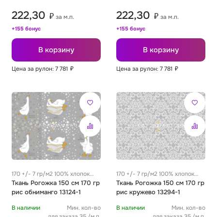
222,30
222,30
₽
₽
за м.п.
за м.п.
+155 бонус
+155 бонус
В корзину
В корзину
Цена за рулон: 7 781
₽
Цена за рулон: 7 781
₽
170 +/- 7 гр/м2 100% хлопок
170 +/- 7 гр/м2 100% хлопок
0.31 м
Ткань Рогожка 150 см 170 гр
0.31 м
Ткань Рогожка 150 см 170 гр
рис обниманго 13124-1
рис кружево 13294-1
В наличии
Мин. кол-во
В наличии
Мин. кол-во
для заказа 35 /м.п.
для заказа 35 /м.п.