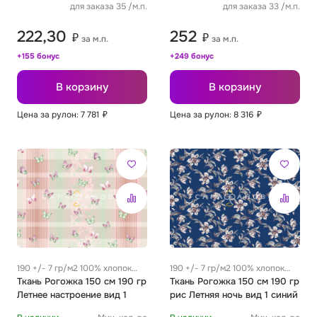
для заказа 35 /м.п.
для заказа 33 /м.п.
222,30
252
₽
₽
за м.п.
за м.п.
+155 бонус
+249 бонус
В корзину
В корзину
Цена за рулон: 7 781
₽
Цена за рулон: 8 316
₽
190 +/- 7 гр/м2 100% хлопок
190 +/- 7 гр/м2 100% хлопок
0.22 м
Ткань Рогожка 150 см 190 гр
0.22 м
Ткань Рогожка 150 см 190 гр
Летнее настроение вид 1
рис Летняя ночь вид 1 синий