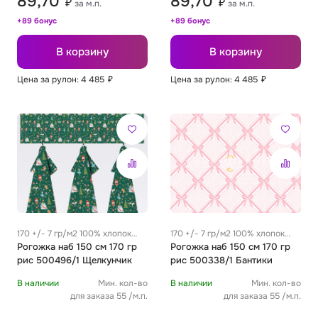
89,70
89,70
₽
₽
за м.п.
за м.п.
+89 бонус
+89 бонус
В корзину
В корзину
Цена за рулон: 4 485
₽
Цена за рулон: 4 485
₽
170 +/- 7 гр/м2 100% хлопок
170 +/- 7 гр/м2 100% хлопок
0.32 м
Рогожка наб 150 см 170 гр
0.32 м
Рогожка наб 150 см 170 гр
рис 500496/1 Щелкунчик
рис 500338/1 Бантики
В наличии
Мин. кол-во
В наличии
Мин. кол-во
для заказа 55 /м.п.
для заказа 55 /м.п.