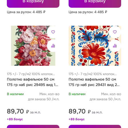
В корзину
В корзину
Цена за рулон: 4 485
₽
Цена за рулон: 4 485
₽
Футер
Имитации материалов
Шелк Армани
Штапель
175 +/- 7 гр/м2 100% хлопок
175 +/- 7 гр/м2 100% хлопок
0.35 м
Полотно вафельное 50 см
0.35 м
Полотно вафельное 50 см
175 гр наб рис 29495 вид 1
175 гр наб рис 29431 вид 2
"Цветочная алхимия"
"Аленький цветочек"
В наличии
Мин. кол-во
В наличии
Мин. кол-во
для заказа 50 /м.п.
для заказа 50 /м.п.
89,70
89,70
₽
₽
за м.п.
за м.п.
+89 бонус
+89 бонус