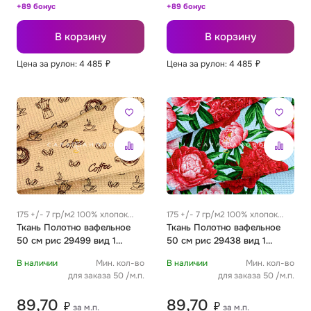
+89 бонус
+89 бонус
В корзину
В корзину
Цена за рулон: 4 485
₽
Цена за рулон: 4 485
₽
175 +/- 7 гр/м2 100% хлопок
175 +/- 7 гр/м2 100% хлопок
0.35 м
Ткань Полотно вафельное
0.35 м
Ткань Полотно вафельное
50 см рис 29499 вид 1
50 см рис 29438 вид 1
"Кофе-брейк"
"Пионы"
В наличии
Мин. кол-во
В наличии
Мин. кол-во
для заказа 50 /м.п.
для заказа 50 /м.п.
89,70
89,70
₽
₽
за м.п.
за м.п.