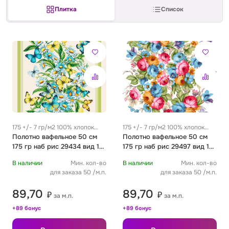
Плитка
Список
Сатин
Тик
Зеленый
Детский
Сатин Глосс
Тик наволочный
Синий
Праздничный
Сатин Жаккард
Тиси
Многоцветный
Еда
Сатин Страйп
ТиСи Твил
Город / архитектура
175 +/- 7 гр/м2 100% хлопок
175 +/- 7 гр/м2 100% хлопок
0.35 м
Полотно вафельное 50 см
0.35 м
Полотно вафельное 50 см
Сатин Твил
Трикотаж
Морская тема
175 гр наб рис 29434 вид 1
175 гр наб рис 29497 вид 1
"Летний сад"
"Флория"
В наличии
Мин. кол-во
В наличии
Мин. кол-во
Сетка
Тюль
Космос
для заказа 50 /м.п.
для заказа 50 /м.п.
89,70
89,70
₽
₽
за м.п.
за м.п.
Ситец
Фланель
Техника / транспорт
+89 бонус
+89 бонус
Спанбонд
Флис
Этнический