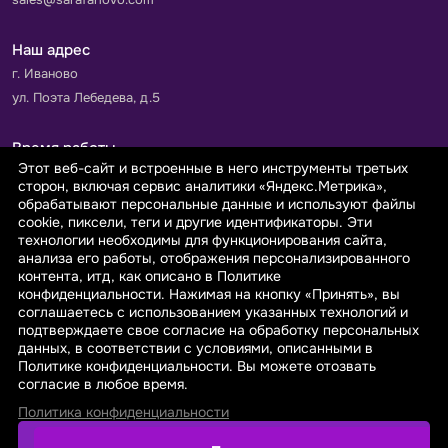
Наш адрес
г. Иваново
ул. Поэта Лебедева, д.5
Время работы
Этот веб-сайт и встроенные в него инструменты третьих
Пн-Пт с 9.00 до 18.00
сторон, включая сервис аналитики «Яндекс.Метрика»,
Сб-Вс: выходной
обрабатывают персональные данные и используют файлы
cookie, пиксели, теги и другие идентификаторы. Эти
технологии необходимы для функционирования сайта,
Принимаем к оплате
анализа его работы, отображения персонализированного
контента, итд, как описано в Политике
конфиденциальности. Нажимая на кнопку «Принять», вы
соглашаетесь с использованием указанных технологий и
подтверждаете свое согласие на обработку персональных
данных, в соответствии с условиями, описанными в
© 2026 sarafanovo.com - Интернет-магазин "САРАФАНОВО"
Политике конфиденциальности. Вы можете отозвать
специализируется на производстве, продаже тканей оптом и в
согласие в любое время.
розницу с доставкой по Роcсии и СНГ.
Политика конфиденциальности
Политика обработки персональных данных