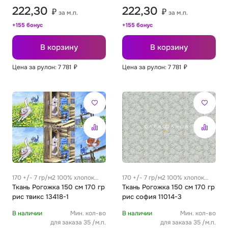
222,30
222,30
₽
₽
за м.п.
за м.п.
+155 бонус
+155 бонус
В корзину
В корзину
Цена за рулон: 7 781
₽
Цена за рулон: 7 781
₽
170 +/- 7 гр/м2 100% хлопок
170 +/- 7 гр/м2 100% хлопок
0.31 м
Ткань Рогожка 150 см 170 гр
0.31 м
Ткань Рогожка 150 см 170 гр
рис твикс 13418-1
рис софия 11014-3
В наличии
Мин. кол-во
В наличии
Мин. кол-во
для заказа 35 /м.п.
для заказа 35 /м.п.