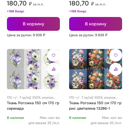
180,70
180,70
₽
₽
за м.п.
за м.п.
+198 бонус
+198 бонус
В корзину
В корзину
Цена за рулон: 9 939
₽
Цена за рулон: 9 939
₽
170 +/- 7 гр/м2 100% хлопок
170 +/- 7 гр/м2 100% хлопок
0.31 м
Ткань Рогожка 150 см 170 гр
0.31 м
Ткань Рогожка 150 см 170 гр
серенада
рис цветалина 13286-1
В наличии
Мин. кол-во
В наличии
Мин. кол-во
для заказа 35 /м.п.
для заказа 35 /м.п.