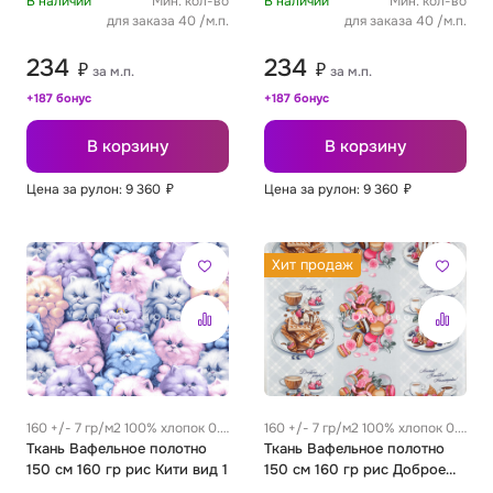
В наличии
Мин. кол-во
В наличии
Мин. кол-во
для заказа 40 /м.п.
для заказа 40 /м.п.
234
234
₽
₽
за м.п.
за м.п.
+187 бонус
+187 бонус
В корзину
В корзину
Цена за рулон: 9 360
₽
Цена за рулон: 9 360
₽
Хит продаж
160 +/- 7 гр/м2 100% хлопок 0.3
160 +/- 7 гр/м2 100% хлопок 0.3
м
Ткань Вафельное полотно
м
Ткань Вафельное полотно
150 см 160 гр рис Кити вид 1
150 см 160 гр рис Доброе
утро вид 1