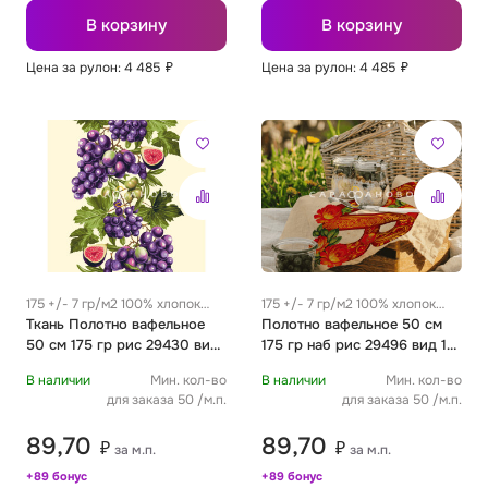
В корзину
В корзину
Цена за рулон: 4 485
₽
Цена за рулон: 4 485
₽
175 +/- 7 гр/м2 100% хлопок
175 +/- 7 гр/м2 100% хлопок
0.35 м
Ткань Полотно вафельное
0.35 м
Полотно вафельное 50 см
50 см 175 гр рис 29430 вид
175 гр наб рис 29496 вид 1
1 "Сочные фрукты"
"Пасха"
В наличии
Мин. кол-во
В наличии
Мин. кол-во
для заказа 50 /м.п.
для заказа 50 /м.п.
89,70
89,70
₽
₽
за м.п.
за м.п.
+89 бонус
+89 бонус