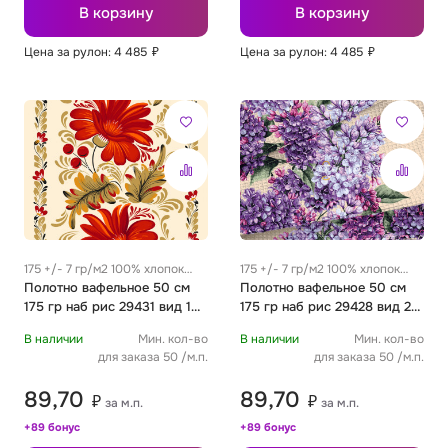
В корзину
В корзину
Цена за рулон: 4 485
₽
Цена за рулон: 4 485
₽
175 +/- 7 гр/м2 100% хлопок
175 +/- 7 гр/м2 100% хлопок
0.35 м
Полотно вафельное 50 см
0.35 м
Полотно вафельное 50 см
175 гр наб рис 29431 вид 1
175 гр наб рис 29428 вид 2
"Аленький цветочек"
"Сирень"
В наличии
Мин. кол-во
В наличии
Мин. кол-во
для заказа 50 /м.п.
для заказа 50 /м.п.
89,70
89,70
₽
₽
за м.п.
за м.п.
+89 бонус
+89 бонус