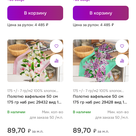
В корзину
В корзину
Цена за рулон: 4 485
₽
Цена за рулон: 4 485
₽
175 +/- 7 гр/м2 100% хлопок
175 +/- 7 гр/м2 100% хлопок
0.35 м
Полотно вафельное 50 см
0.35 м
Полотно вафельное 50 см
175 гр наб рис 29432 вид 1
175 гр наб рис 29428 вид 1
"Цветочный вернисаж"
"Сирень"
В наличии
Мин. кол-во
В наличии
Мин. кол-во
для заказа 50 /м.п.
для заказа 50 /м.п.
89,70
89,70
₽
₽
за м.п.
за м.п.