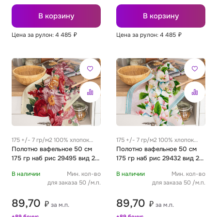
В корзину
В корзину
Цена за рулон: 4 485
₽
Цена за рулон: 4 485
₽
175 +/- 7 гр/м2 100% хлопок
175 +/- 7 гр/м2 100% хлопок
0.35 м
Полотно вафельное 50 см
0.35 м
Полотно вафельное 50 см
175 гр наб рис 29495 вид 2
175 гр наб рис 29432 вид 2
"Цветочная алхимия"
"Цветочный вернисаж"
В наличии
Мин. кол-во
В наличии
Мин. кол-во
для заказа 50 /м.п.
для заказа 50 /м.п.
89,70
89,70
₽
₽
за м.п.
за м.п.
+89 бонус
+89 бонус