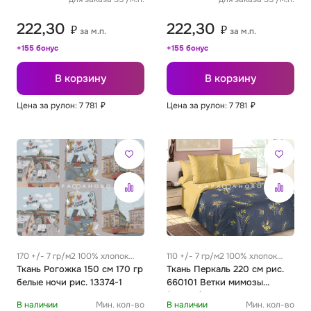
222,30
222,30
₽
₽
за м.п.
за м.п.
+155 бонус
+155 бонус
В корзину
В корзину
Цена за рулон: 7 781
₽
Цена за рулон: 7 781
₽
170 +/- 7 гр/м2 100% хлопок
110 +/- 7 гр/м2 100% хлопок
0.31 м
Ткань Рогожка 150 см 170 гр
0.25 м
Ткань Перкаль 220 см рис.
белые ночи рис. 13374-1
660101 Ветки мимозы
(основа)
В наличии
Мин. кол-во
В наличии
Мин. кол-во