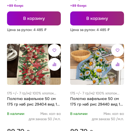
+89 бонус
+89 бонус
В корзину
В корзину
Цена за рулон: 4 485
₽
Цена за рулон: 4 485
₽
175 +/- 7 гр/м2 100% хлопок
175 +/- 7 гр/м2 100% хлопок
0.35 м
Полотно вафельное 50 см
0.35 м
Полотно вафельное 50 см
175 гр наб рис 29404 вид 1
175 гр наб рис 29440 вид 1
"Сладкие трости"
"Ромашки"
В наличии
Мин. кол-во
В наличии
Мин. кол-во
для заказа 50 /м.п.
для заказа 50 /м.п.