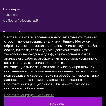
Наш адрес
г. Иваново
ул. Поэта Лебедева, д.5
Время работы
Этот веб-сайт и встроенные в него инструменты третьих
Пн-Пт с 9.00 до 18.00
сторон, включая сервис аналитики «Яндекс.Метрика»,
Сб-Вс: выходной
обрабатывают персональные данные и используют файлы
cookie, пиксели, теги и другие идентификаторы. Эти
технологии необходимы для функционирования сайта,
Принимаем к оплате
анализа его работы, отображения персонализированного
контента, итд, как описано в Политике
конфиденциальности. Нажимая на кнопку «Принять», вы
соглашаетесь с использованием указанных технологий и
подтверждаете свое согласие на обработку персональных
данных, в соответствии с условиями, описанными в
© 2026 sarafanovo.com - Интернет-магазин "САРАФАНОВО"
Политике конфиденциальности. Вы можете отозвать
специализируется на производстве, продаже тканей оптом и в
согласие в любое время.
розницу с доставкой по Роcсии и СНГ.
Политика конфиденциальности
Политика обработки персональных данных