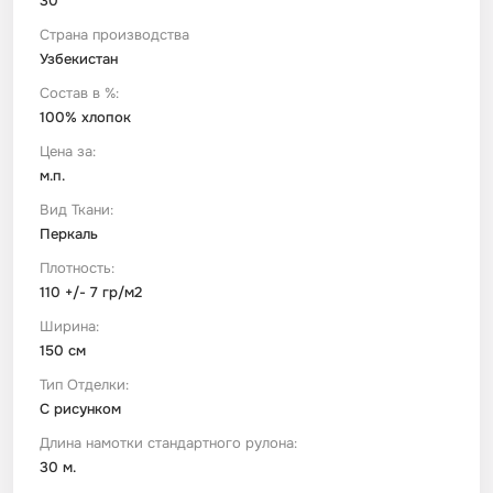
30
Страна производства
Футер
Имитации материалов
Узбекистан
Состав в %:
100% хлопок
Шелк Армани
Цена за:
м.п.
Штапель
Вид Ткани:
Перкаль
Плотность:
110 +/- 7 гр/м2
Ширина:
150 см
Тип Отделки:
С рисунком
Длина намотки стандартного рулона:
30 м.