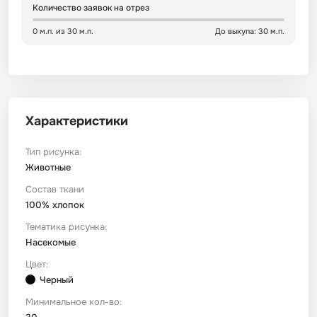
Количество заявок на отрез
Сатин
Тик
Зеленый
Детский
0 м.п. из 30 м.п.
До выкупа: 30 м.п.
Сатин Глосс
Тик наволочный
Синий
Праздничный
Сатин Жаккард
Тиси
Многоцветный
Еда
Характеристики
Сатин Страйп
ТиСи Твил
Город / архитектура
Тип рисунка:
Животные
Состав ткани
Сатин Твил
Трикотаж
Морская тема
100% хлопок
Тематика рисунка:
Сетка
Тюль
Космос
Насекомые
Цвет:
Ситец
Фланель
Техника / транспорт
Черный
Минимальное кол-во:
Спанбонд
Флис
Этнический