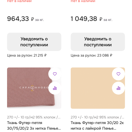
Нет в наличии
Нет в наличии
964,33
1 049,38
₽
₽
за кг.
за кг.
Уведомить о
Уведомить о
поступлении
поступлении
Цена за рулон: 21 215
₽
Цена за рулон: 23 086
₽
270 +/- 10 гр/м2 95% хлопок /
270 +/- 10 гр/м2 95% хлопок /
5% эластан
Ткань Футер-петля
5% эластан
Ткань Футер-петля 30/20 2х
30/75/20/2 3х нитка Пенье
нитка с лайкрой Пенье