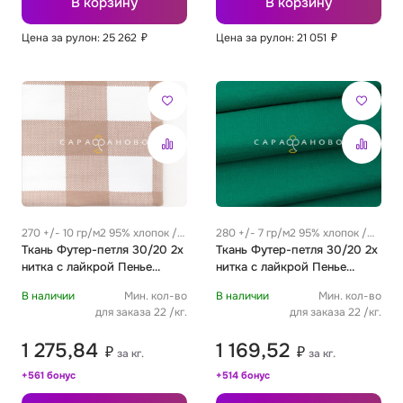
В корзину
В корзину
Цена за рулон: 25 262
₽
Цена за рулон: 21 051
₽
Футер
Имитации материалов
Шелк Армани
Штапель
270 +/- 10 гр/м2 95% хлопок /
280 +/- 7 гр/м2 95% хлопок /
5% эластан
Ткань Футер-петля 30/20 2х
5% эластан
Ткань Футер-петля 30/20 2х
нитка с лайкрой Пенье
нитка с лайкрой Пенье
Клетка Виши новый белый
Однотон насыщенно-
В наличии
Мин. кол-во
В наличии
Мин. кол-во
зеленый
для заказа 22 /кг.
для заказа 22 /кг.
1 275,84
1 169,52
₽
₽
за кг.
за кг.
+561 бонус
+514 бонус