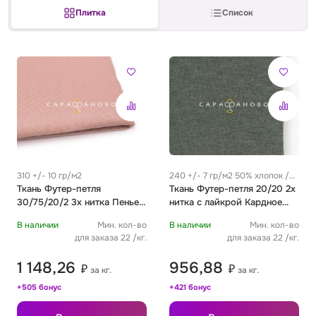
Плитка
Список
Сатин
Тик
Зеленый
Детский
Сатин Глосс
Тик наволочный
Синий
Праздничный
Сатин Жаккард
Тиси
Многоцветный
Еда
Сатин Страйп
ТиСи Твил
Город / архитектура
310 +/- 10 гр/м2
240 +/- 7 гр/м2 50% хлопок /
Ткань Футер-петля
50% полиэстер
Ткань Футер-петля 20/20 2х
Сатин Твил
Трикотаж
Морская тема
30/75/20/2 3х нитка Пенье
нитка с лайкрой Кардное
Однотон спелая роза
Однотон хаки меланж
В наличии
Мин. кол-во
В наличии
Мин. кол-во
Сетка
Тюль
Космос
для заказа 22 /кг.
для заказа 22 /кг.
1 148,26
956,88
₽
₽
за кг.
за кг.
Ситец
Фланель
Техника / транспорт
+505 бонус
+421 бонус
Спанбонд
Флис
Этнический