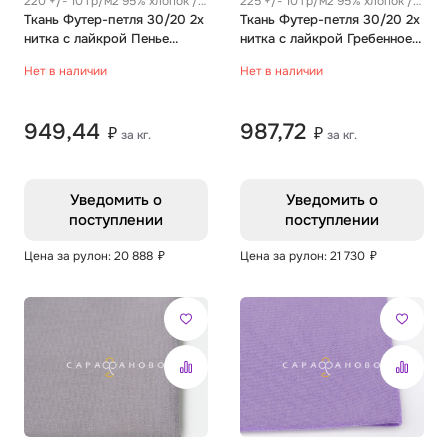
220 +/- 10 гр/м2 95% хлопок /
225 +/- 10 гр/м2 95% хлопок /
5% эластан
Ткань Футер-петля 30/20 2х
5% эластан
Ткань Футер-петля 30/20 2х
нитка с лайкрой Пенье
нитка с лайкрой Гребенное
Однотон горчица
Однотон голубой горизонт
Нет в наличии
Нет в наличии
949,44
987,72
₽
₽
за кг.
за кг.
Уведомить о
Уведомить о
поступлении
поступлении
Цена за рулон: 20 888
₽
Цена за рулон: 21 730
₽