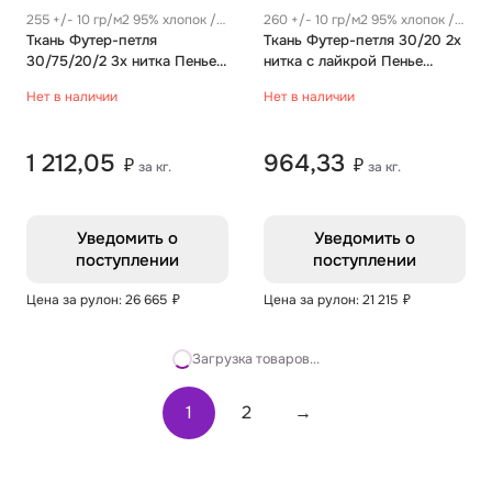
255 +/- 10 гр/м2 95% хлопок /
260 +/- 10 гр/м2 95% хлопок /
5% эластан
Ткань Футер-петля
5% эластан
Ткань Футер-петля 30/20 2х
30/75/20/2 3х нитка Пенье
нитка с лайкрой Пенье
Однотон мрамор
Однотон лаванда
Нет в наличии
Нет в наличии
1 212,05
964,33
₽
₽
за кг.
за кг.
Уведомить о
Уведомить о
поступлении
поступлении
Цена за рулон: 26 665
₽
Цена за рулон: 21 215
₽
Загрузка товаров...
1
2
→