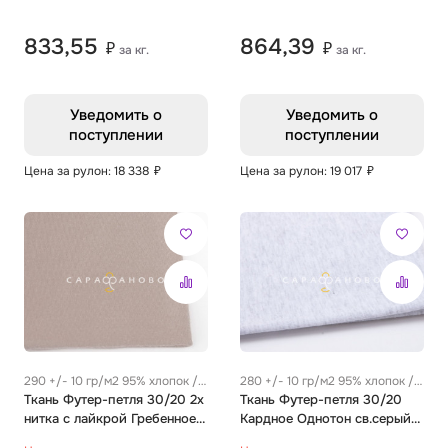
833,55
864,39
₽
₽
за кг.
за кг.
Уведомить о
Уведомить о
поступлении
поступлении
Цена за рулон: 18 338
₽
Цена за рулон: 19 017
₽
290 +/- 10 гр/м2 95% хлопок /
280 +/- 10 гр/м2 95% хлопок /
5% эластан
Ткань Футер-петля 30/20 2х
5% эластан
Ткань Футер-петля 30/20
нитка с лайкрой Гребенное
Кардное Однотон св.серый
Однотон бежевый
меланж