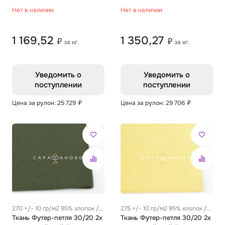
Однотон пудра
Однотон сливки
Нет в наличии
Нет в наличии
1 169,52
1 350,27
₽
₽
за кг.
за кг.
Уведомить о
Уведомить о
поступлении
поступлении
Цена за рулон: 25 729
₽
Цена за рулон: 29 706
₽
270 +/- 10 гр/м2 95% хлопок /
275 +/- 10 гр/м2 95% хлопок /
5% эластан
Ткань Футер-петля 30/20 2х
5% эластан
Ткань Футер-петля 30/20 2х