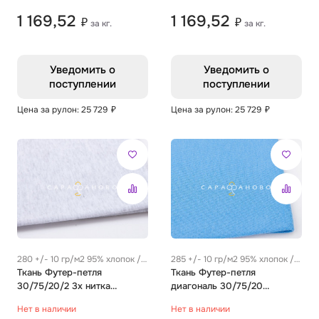
1 169,52
1 169,52
₽
₽
за кг.
за кг.
Уведомить о
Уведомить о
поступлении
поступлении
Цена за рулон: 25 729
₽
Цена за рулон: 25 729
₽
280 +/- 10 гр/м2 95% хлопок /
285 +/- 10 гр/м2 95% хлопок /
5% эластан
Ткань Футер-петля
5% эластан
Ткань Футер-петля
30/75/20/2 3х нитка
диагональ 30/75/20
Кардное Однотон серый
Гребенное Однотон голубой
Нет в наличии
Нет в наличии
меланж
горизонт