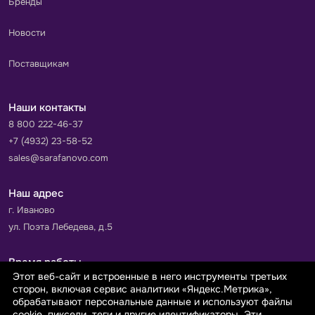
Бренды
Новости
Поставщикам
Наши контакты
8 800 222-46-37
+7 (4932) 23-58-52
sales@sarafanovo.com
Наш адрес
г. Иваново
ул. Поэта Лебедева, д.5
Время работы
Этот веб-сайт и встроенные в него инструменты третьих
Пн-Пт с 9.00 до 18.00
сторон, включая сервис аналитики «Яндекс.Метрика»,
Сб-Вс: выходной
обрабатывают персональные данные и используют файлы
cookie, пиксели, теги и другие идентификаторы. Эти