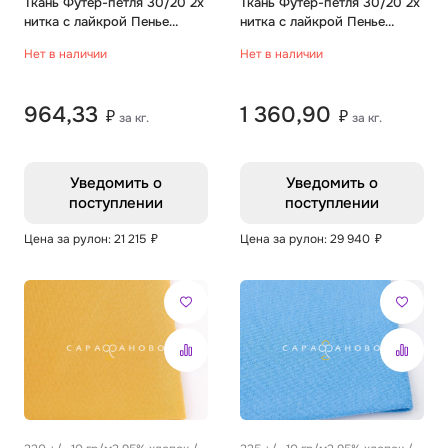
5% эластан
Ткань Футер-петля 30/20 2х
5% эластан
Ткань Футер-петля 30/20 2х
нитка с лайкрой Пенье
нитка с лайкрой Пенье
Однотон грей
Однотон светлый индиго
Нет в наличии
Нет в наличии
964,33
1 360,90
₽
₽
за кг.
за кг.
Уведомить о
Уведомить о
поступлении
поступлении
Цена за рулон: 21 215
₽
Цена за рулон: 29 940
₽