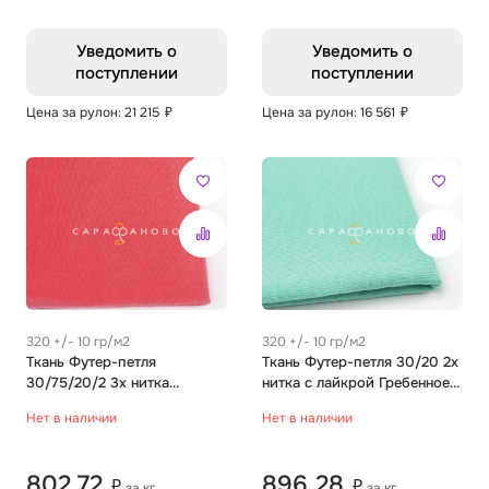
Уведомить о
Уведомить о
поступлении
поступлении
Цена за рулон: 21 215
₽
Цена за рулон: 16 561
₽
320 +/- 10 гр/м2
320 +/- 10 гр/м2
Ткань Футер-петля
Ткань Футер-петля 30/20 2х
30/75/20/2 3х нитка
нитка с лайкрой Гребенное
Гребенное Однотон
Однотон мята
Нет в наличии
Нет в наличии
брусника
802,72
896,28
₽
₽
за кг.
за кг.