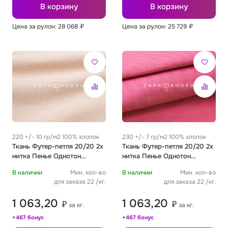
В корзину
В корзину
Цена за рулон: 28 068
₽
Цена за рулон: 25 729
₽
220 +/- 10 гр/м2 100% хлопок
230 +/- 7 гр/м2 100% хлопок
Ткань Футер-петля 20/20 2х
Ткань Футер-петля 20/20 2х
нитка Пенье Однотон
нитка Пенье Однотон
светлый жемчуг
спелый арбуз
В наличии
Мин. кол-во
В наличии
Мин. кол-во
для заказа 22 /кг.
для заказа 22 /кг.
1 063,20
1 063,20
₽
₽
за кг.
за кг.
+467 бонус
+467 бонус