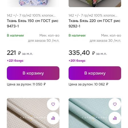
Футер
Имитации материалов
142 +/- 7 гр/м2 100% хлопок
142 +/- 7 гр/м2 100% хлопок
0.29 м
Ткань Бязь 150 см ГОСТ рис
0.29 м
Ткань Бязь 220 см ГОСТ рис
9473-1
9292-1
Шелк Армани
В наличии
Мин. кол-во
В наличии
Мин. кол-во
для заказа 50 /м.п.
для заказа 30 /м.п.
Штапель
221
335,40
₽
₽
за м.п.
за м.п.
+221 бонус
+201 бонус
В корзину
В корзину
Цена за рулон: 11 050
₽
Цена за рулон: 10 062
₽