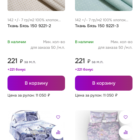
142 +/- 7 гр/м2 100% хлопок
142 +/- 7 гр/м2 100% хлопок
0.29 м
Ткань Бязь 150 9221-2
0.29 м
Ткань Бязь 150 9221-3
В наличии
Мин. кол-во
В наличии
Мин. кол-во
для заказа 50 /м.п.
для заказа 50 /м.п.
221
221
₽
₽
за м.п.
за м.п.
+221 бонус
+221 бонус
В корзину
В корзину
Цена за рулон: 11 050
₽
Цена за рулон: 11 050
₽