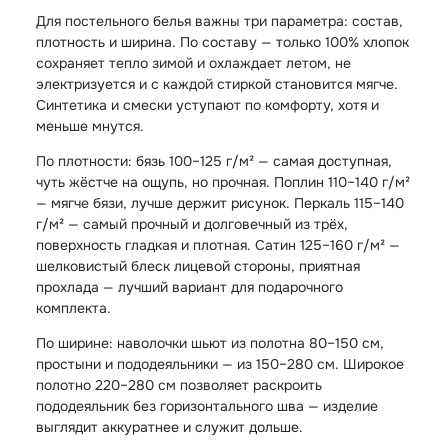
Для постельного белья важны три параметра: состав,
плотность и ширина. По составу — только 100% хлопок
сохраняет тепло зимой и охлаждает летом, не
электризуется и с каждой стиркой становится мягче.
Синтетика и смески уступают по комфорту, хотя и
меньше мнутся.
По плотности: бязь 100–125 г/м² — самая доступная,
чуть жёстче на ощупь, но прочная. Поплин 110–140 г/м²
— мягче бязи, лучше держит рисунок. Перкаль 115–140
г/м² — самый прочный и долговечный из трёх,
поверхность гладкая и плотная. Сатин 125–160 г/м² —
шелковистый блеск лицевой стороны, приятная
прохлада — лучший вариант для подарочного
комплекта.
По ширине: наволочки шьют из полотна 80–150 см,
простыни и пододеяльники — из 150–280 см. Широкое
полотно 220–280 см позволяет раскроить
пододеяльник без горизонтального шва — изделие
выглядит аккуратнее и служит дольше.