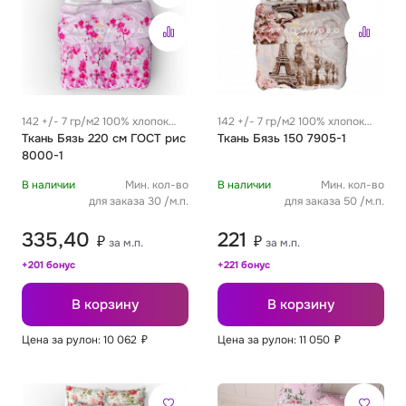
142 +/- 7 гр/м2 100% хлопок
142 +/- 7 гр/м2 100% хлопок
0.29 м
Ткань Бязь 220 см ГОСТ рис
0.29 м
Ткань Бязь 150 7905-1
8000-1
В наличии
Мин. кол-во
В наличии
Мин. кол-во
для заказа 30 /м.п.
для заказа 50 /м.п.
335,40
221
₽
₽
за м.п.
за м.п.
+201 бонус
+221 бонус
В корзину
В корзину
Цена за рулон: 10 062
₽
Цена за рулон: 11 050
₽