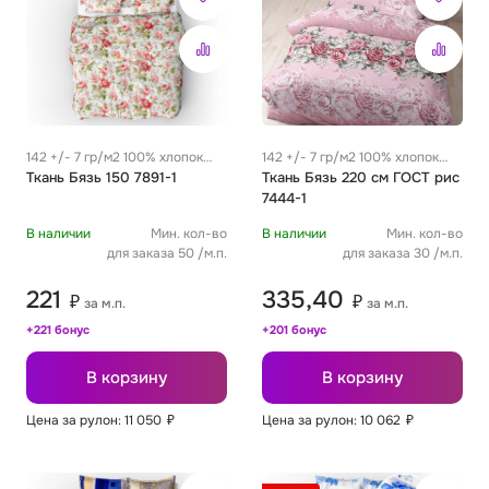
142 +/- 7 гр/м2 100% хлопок
142 +/- 7 гр/м2 100% хлопок
0.29 м
Ткань Бязь 150 7891-1
0.29 м
Ткань Бязь 220 см ГОСТ рис
7444-1
В наличии
Мин. кол-во
В наличии
Мин. кол-во
для заказа 50 /м.п.
для заказа 30 /м.п.
221
335,40
₽
₽
за м.п.
за м.п.
+221 бонус
+201 бонус
В корзину
В корзину
Цена за рулон: 11 050
₽
Цена за рулон: 10 062
₽