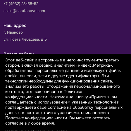
+7 (4932) 23-58-52
sales@sarafanovo.com
Наш адрес
г. Иваново
ул. Поэта Лебедева, д.5
Время работы
Этот веб-сайт и встроенные в него инструменты третьих
Пн-Пт с 9.00 до 18.00
сторон, включая сервис аналитики «Яндекс.Метрика»,
Сб-Вс: выходной
обрабатывают персональные данные и используют файлы
cookie, пиксели, теги и другие идентификаторы. Эти
технологии необходимы для функционирования сайта,
Принимаем к оплате
анализа его работы, отображения персонализированного
контента, итд, как описано в Политике
конфиденциальности. Нажимая на кнопку «Принять», вы
соглашаетесь с использованием указанных технологий и
подтверждаете свое согласие на обработку персональных
данных, в соответствии с условиями, описанными в
© 2026 sarafanovo.com - Интернет-магазин "САРАФАНОВО"
Политике конфиденциальности. Вы можете отозвать
специализируется на производстве, продаже тканей оптом и в
согласие в любое время.
розницу с доставкой по Роcсии и СНГ.