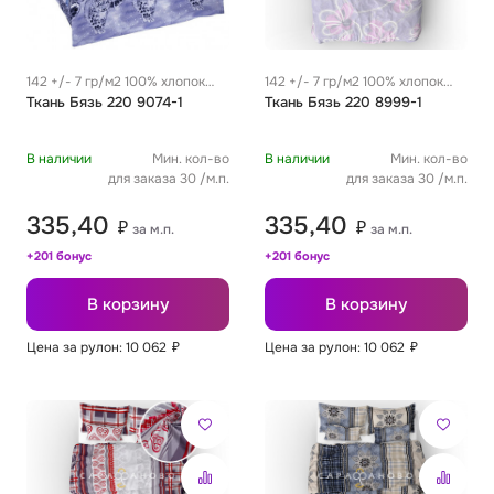
142 +/- 7 гр/м2 100% хлопок
142 +/- 7 гр/м2 100% хлопок
0.29 м
Ткань Бязь 220 9074-1
0.29 м
Ткань Бязь 220 8999-1
В наличии
Мин. кол-во
В наличии
Мин. кол-во
для заказа 30 /м.п.
для заказа 30 /м.п.
335,40
335,40
₽
₽
за м.п.
за м.п.
+201 бонус
+201 бонус
В корзину
В корзину
Цена за рулон: 10 062
₽
Цена за рулон: 10 062
₽