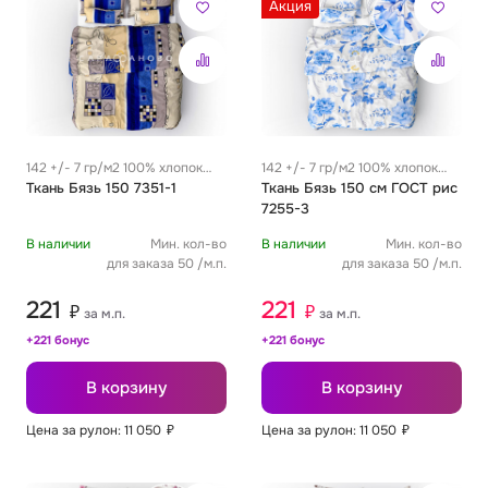
Акция
142 +/- 7 гр/м2 100% хлопок
142 +/- 7 гр/м2 100% хлопок
0.29 м
Ткань Бязь 150 7351-1
0.29 м
Ткань Бязь 150 см ГОСТ рис
7255-3
В наличии
Мин. кол-во
В наличии
Мин. кол-во
для заказа 50 /м.п.
для заказа 50 /м.п.
221
221
₽
₽
за м.п.
за м.п.
+221 бонус
+221 бонус
В корзину
В корзину
Цена за рулон: 11 050
₽
Цена за рулон: 11 050
₽