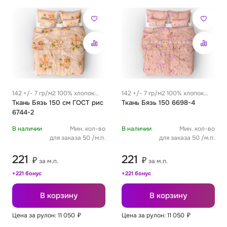
142 +/- 7 гр/м2 100% хлопок
142 +/- 7 гр/м2 100% хлопок
0.29 м
Ткань Бязь 150 см ГОСТ рис
0.29 м
Ткань Бязь 150 6698-4
6744-2
В наличии
Мин. кол-во
В наличии
Мин. кол-во
для заказа 50 /м.п.
для заказа 50 /м.п.
221
221
₽
₽
за м.п.
за м.п.
+221 бонус
+221 бонус
В корзину
В корзину
Цена за рулон: 11 050
₽
Цена за рулон: 11 050
₽