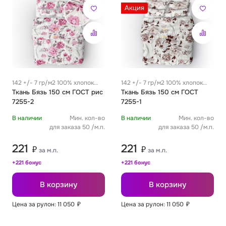
Акция
142 +/- 7 гр/м2 100% хлопок
142 +/- 7 гр/м2 100% хлопок
0.29 м
Ткань Бязь 150 см ГОСТ рис
0.29 м
Ткань Бязь 150 см ГОСТ
7255-2
7255-1
В наличии
Мин. кол-во
В наличии
Мин. кол-во
для заказа 50 /м.п.
для заказа 50 /м.п.
221
221
₽
₽
за м.п.
за м.п.
+221 бонус
+221 бонус
В корзину
В корзину
Цена за рулон: 11 050
₽
Цена за рулон: 11 050
₽