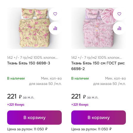
142 +/- 7 гр/м2 100% хлопок
142 +/- 7 гр/м2 100% хлопок
0.29 м
Ткань Бязь 150 6698-3
0.29 м
Ткань Бязь 150 см ГОСТ рис
6698-2
В наличии
Мин. кол-во
В наличии
Мин. кол-во
для заказа 50 /м.п.
для заказа 50 /м.п.
221
221
₽
₽
за м.п.
за м.п.
+221 бонус
+221 бонус
В корзину
В корзину
Цена за рулон: 11 050
₽
Цена за рулон: 11 050
₽