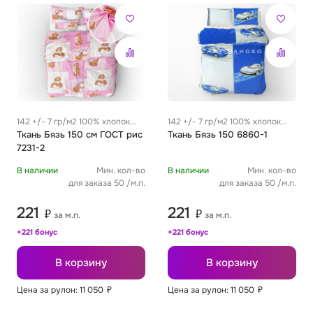
142 +/- 7 гр/м2 100% хлопок
142 +/- 7 гр/м2 100% хлопок
0.29 м
Ткань Бязь 150 см ГОСТ рис
0.29 м
Ткань Бязь 150 6860-1
7231-2
В наличии
Мин. кол-во
В наличии
Мин. кол-во
для заказа 50 /м.п.
для заказа 50 /м.п.
221
221
₽
₽
за м.п.
за м.п.
+221 бонус
+221 бонус
В корзину
В корзину
Цена за рулон: 11 050
₽
Цена за рулон: 11 050
₽