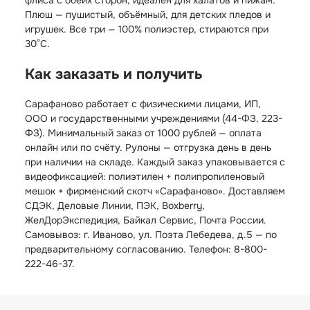
флиса с обеих сторон, идеален для халатов и пижам.
Плюш — пушистый, объёмный, для детских пледов и
игрушек. Все три — 100% полиэстер, стираются при
30°C.
Как заказать и получить
Сарафаново работает с физическими лицами, ИП,
ООО и государственными учреждениями (44-ФЗ, 223-
ФЗ). Минимальный заказ от 1000 рублей — оплата
онлайн или по счёту. Рулоны — отгрузка день в день
при наличии на складе. Каждый заказ упаковывается с
видеофиксацией: полиэтилен + полипропиленовый
мешок + фирменский скотч «Сарафаново». Доставляем
СДЭК, Деловые Линии, ПЭК, Boxberry,
ЖелДорЭкспедиция, Байкал Сервис, Почта России.
Самовывоз: г. Иваново, ул. Поэта Лебедева, д.5 — по
предварительному согласованию. Телефон: 8-800-
222-46-37.