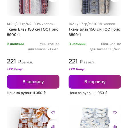
142 +/- 7 гр/м2 100% хлопок
142 +/- 7 гр/м2 100% хлопок
0.29 м
Ткань Бязь 150 см ГОСТ рис
0.29 м
Ткань Бязь 150 см ГОСТ рис
8900-1
8899-1
В наличии
Мин. кол-во
В наличии
Мин. кол-во
для заказа 50 /м.п.
для заказа 50 /м.п.
221
221
₽
₽
за м.п.
за м.п.
+221 бонус
+221 бонус
В корзину
В корзину
Цена за рулон: 11 050
₽
Цена за рулон: 11 050
₽