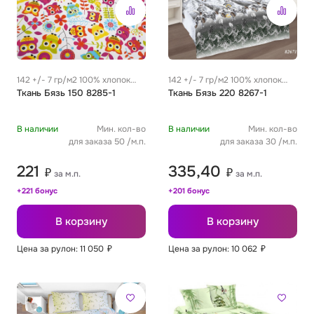
142 +/- 7 гр/м2 100% хлопок
142 +/- 7 гр/м2 100% хлопок
0.29 м
Ткань Бязь 150 8285-1
0.29 м
Ткань Бязь 220 8267-1
В наличии
Мин. кол-во
В наличии
Мин. кол-во
для заказа 50 /м.п.
для заказа 30 /м.п.
221
335,40
₽
₽
за м.п.
за м.п.
+221 бонус
+201 бонус
В корзину
В корзину
Цена за рулон: 11 050
₽
Цена за рулон: 10 062
₽