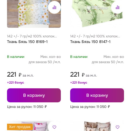
142 +/- 7 гр/м2 100% хлопок
142 +/- 7 гр/м2 100% хлопок
0.29 м
Ткань Бязь 150 8169-1
0.29 м
Ткань Бязь 150 8147-1
В наличии
Мин. кол-во
В наличии
Мин. кол-во
для заказа 50 /м.п.
для заказа 50 /м.п.
221
221
₽
₽
за м.п.
за м.п.
+221 бонус
+221 бонус
В корзину
В корзину
Цена за рулон: 11 050
₽
Цена за рулон: 11 050
₽
Хит продаж