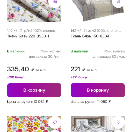
142 +/- 7 гр/м2 100% хлопок
142 +/- 7 гр/м2 100% хлопок
0.29 м
Ткань Бязь 220 8533-1
0.29 м
Ткань Бязь 150 8334-1
В наличии
Мин. кол-во
В наличии
Мин. кол-во
для заказа 30 /м.п.
для заказа 50 /м.п.
335,40
221
₽
₽
за м.п.
за м.п.
+201 бонус
+221 бонус
В корзину
В корзину
Цена за рулон: 10 062
₽
Цена за рулон: 11 050
₽