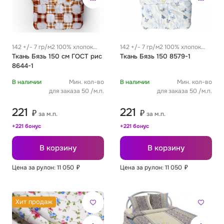
142 +/- 7 гр/м2 100% хлопок
142 +/- 7 гр/м2 100% хлопок
0.29 м
Ткань Бязь 150 см ГОСТ рис
0.29 м
Ткань Бязь 150 8579-1
8644-1
В наличии
Мин. кол-во
В наличии
Мин. кол-во
для заказа 50 /м.п.
для заказа 50 /м.п.
221
221
₽
₽
за м.п.
за м.п.
+221 бонус
+221 бонус
В корзину
В корзину
Цена за рулон: 11 050
₽
Цена за рулон: 11 050
₽
Хит продаж