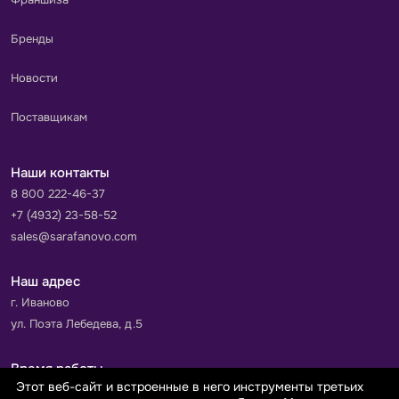
Бренды
Новости
Поставщикам
Наши контакты
8 800 222-46-37
+7 (4932) 23-58-52
sales@sarafanovo.com
Наш адрес
г. Иваново
ул. Поэта Лебедева, д.5
Время работы
Этот веб-сайт и встроенные в него инструменты третьих
Пн-Пт с 9.00 до 18.00