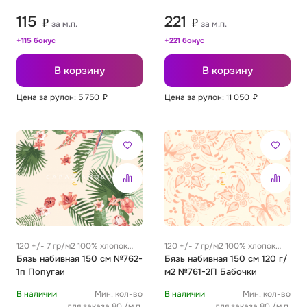
115
221
₽
₽
за м.п.
за м.п.
+115 бонус
+221 бонус
В корзину
В корзину
Цена за рулон: 5 750
₽
Цена за рулон: 11 050
₽
120 +/- 7 гр/м2 100% хлопок
120 +/- 7 гр/м2 100% хлопок
0.32 м
Бязь набивная 150 см №762-
0.32 м
Бязь набивная 150 см 120 г/
1п Попугаи
м2 №761-2П Бабочки
В наличии
Мин. кол-во
В наличии
Мин. кол-во
для заказа 80 /м.п.
для заказа 80 /м.п.