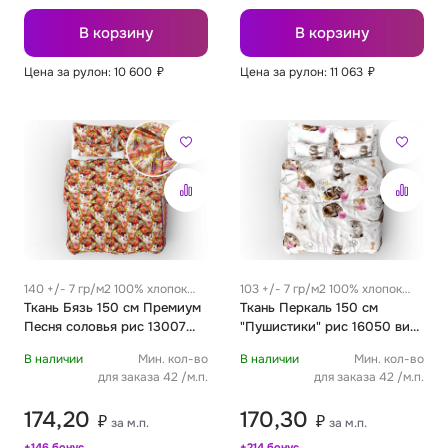
В корзину
В корзину
Цена за рулон: 10 600
₽
Цена за рулон: 11 063
₽
140 +/- 7 гр/м2 100% хлопок
103 +/- 7 гр/м2 100% хлопок
0.27 м
Ткань Бязь 150 см Премиум
0.25 м
Ткань Перкаль 150 см
Песня соловья рис 13007
"Пушистики" рис 16050 вид
вид 1
1
В наличии
Мин. кол-во
В наличии
Мин. кол-во
для заказа 42 /м.п.
для заказа 42 /м.п.
174,20
170,30
₽
₽
за м.п.
за м.п.
+146 бонус
+214 бонус