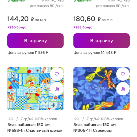
В наличии
Мин. кол-во
В наличии
Мин. кол-во
для заказа 80 /м.п.
для заказа 80 /м.п.
144,20
180,60
₽
₽
за м.п.
за м.п.
+230 бонус
+288 бонус
В корзину
В корзину
Цена за рулон: 11 536
₽
Цена за рулон: 14 448
₽
120 +/- 7 гр/м2 100% хлопок
120 +/- 7 гр/м2 100% хлопок
0.32 м
Бязь набивная 150 см
0.32 м
Бязь набивная 150 см
№583-1п Счастливый щенок
№305-1П Стрекозы