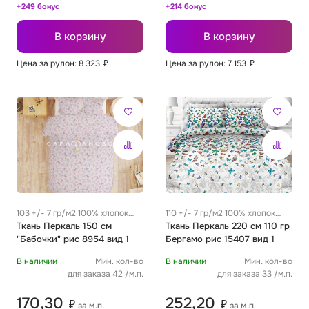
+249 бонус
+214 бонус
В корзину
В корзину
Цена за рулон: 8 323
₽
Цена за рулон: 7 153
₽
103 +/- 7 гр/м2 100% хлопок
110 +/- 7 гр/м2 100% хлопок
0.25 м
Ткань Перкаль 150 см
0.25 м
Ткань Перкаль 220 см 110 гр
"Бабочки" рис 8954 вид 1
Бергамо рис 15407 вид 1
В наличии
Мин. кол-во
В наличии
Мин. кол-во
для заказа 42 /м.п.
для заказа 33 /м.п.
170,30
252,20
₽
₽
за м.п.
за м.п.