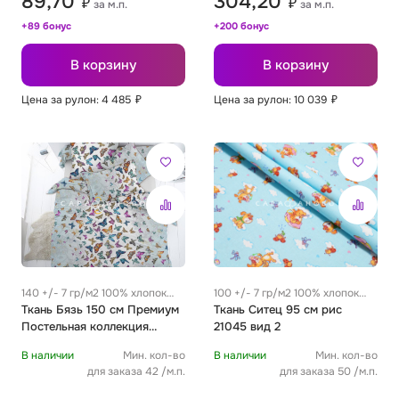
89,70
304,20
₽
₽
за м.п.
за м.п.
+89 бонус
+200 бонус
В корзину
В корзину
Цена за рулон: 4 485
₽
Цена за рулон: 10 039
₽
140 +/- 7 гр/м2 100% хлопок
100 +/- 7 гр/м2 100% хлопок
0.27 м
Ткань Бязь 150 см Премиум
0.19 м
Ткань Ситец 95 см рис
Постельная коллекция
21045 вид 2
"Бабочки" рис 13091 вид 1
В наличии
Мин. кол-во
В наличии
Мин. кол-во
для заказа 42 /м.п.
для заказа 50 /м.п.