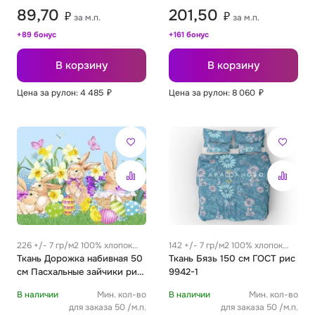
89,70
201,50
₽
₽
за м.п.
за м.п.
+89 бонус
+161 бонус
В корзину
В корзину
Цена за рулон: 4 485
₽
Цена за рулон: 8 060
₽
226 +/- 7 гр/м2 100% хлопок
142 +/- 7 гр/м2 100% хлопок
0.25 м
Ткань Дорожка набивная 50
0.29 м
Ткань Бязь 150 см ГОСТ рис
см Пасхальные зайчики рис
9942-1
35004 вид 1
В наличии
Мин. кол-во
В наличии
Мин. кол-во
для заказа 50 /м.п.
для заказа 50 /м.п.