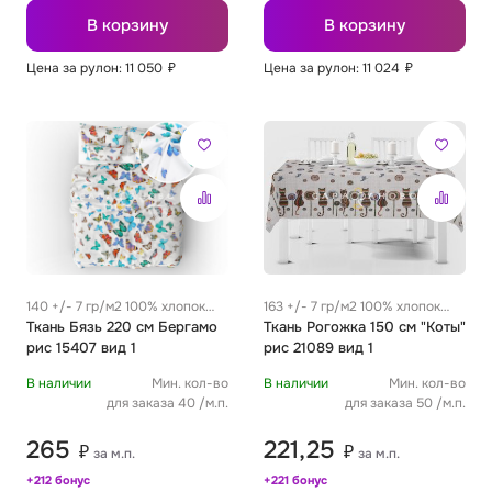
В корзину
В корзину
Цена за рулон: 11 050
₽
Цена за рулон: 11 024
₽
140 +/- 7 гр/м2 100% хлопок
163 +/- 7 гр/м2 100% хлопок
0.25 м
Ткань Бязь 220 см Бергамо
0.25 м
Ткань Рогожка 150 см "Коты"
рис 15407 вид 1
рис 21089 вид 1
В наличии
Мин. кол-во
В наличии
Мин. кол-во
для заказа 40 /м.п.
для заказа 50 /м.п.
265
221,25
₽
₽
за м.п.
за м.п.
+212 бонус
+221 бонус