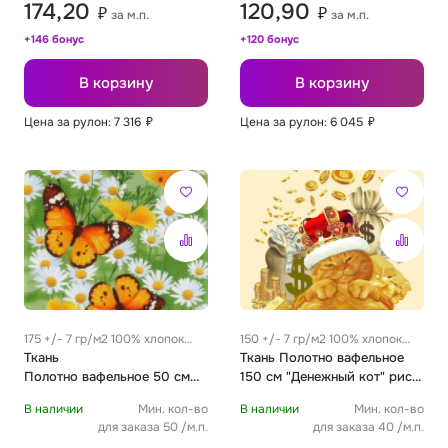
174,20
120,90
₽
₽
за м.п.
за м.п.
+146 бонус
+120 бонус
В корзину
В корзину
Цена за рулон: 7 316
₽
Цена за рулон: 6 045
₽
175 +/- 7 гр/м2 100% хлопок
150 +/- 7 гр/м2 100% хлопок
0.35 м
Ткань
0.33 м
Ткань Полотно вафельное
Полотно вафельное 50 см
150 см "Денежный кот" рис
"Бабочки" рис 5313 вид 1
30169 вид 1
В наличии
Мин. кол-во
В наличии
Мин. кол-во
для заказа 50 /м.п.
для заказа 40 /м.п.