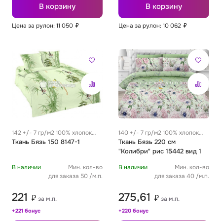
В корзину
В корзину
Цена за рулон: 11 050
₽
Цена за рулон: 10 062
₽
142 +/- 7 гр/м2 100% хлопок
140 +/- 7 гр/м2 100% хлопок
0.29 м
Ткань Бязь 150 8147-1
0.25 м
Ткань Бязь 220 см
"Колибри" рис 15442 вид 1
В наличии
Мин. кол-во
В наличии
Мин. кол-во
для заказа 50 /м.п.
для заказа 40 /м.п.
221
275,61
₽
₽
за м.п.
за м.п.
+221 бонус
+220 бонус