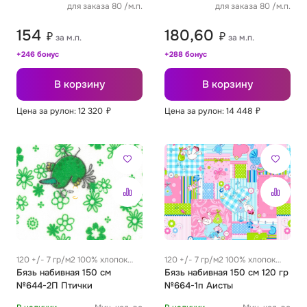
для заказа 80 /м.п.
для заказа 80 /м.п.
154
180,60
₽
₽
за м.п.
за м.п.
+246 бонус
+288 бонус
В корзину
В корзину
Цена за рулон: 12 320
₽
Цена за рулон: 14 448
₽
120 +/- 7 гр/м2 100% хлопок
120 +/- 7 гр/м2 100% хлопок
0.32 м
Бязь набивная 150 см
0.32 м
Бязь набивная 150 см 120 гр
№644-2П Птички
№664-1п Аисты