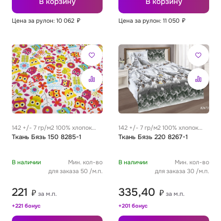
В корзину
В корзину
Цена за рулон: 10 062
₽
Цена за рулон: 11 050
₽
Футер
Имитации материалов
Шелк Армани
Штапель
142 +/- 7 гр/м2 100% хлопок
142 +/- 7 гр/м2 100% хлопок
0.29 м
Ткань Бязь 150 8285-1
0.29 м
Ткань Бязь 220 8267-1
В наличии
Мин. кол-во
В наличии
Мин. кол-во
для заказа 50 /м.п.
для заказа 30 /м.п.
221
335,40
₽
₽
за м.п.
за м.п.
+221 бонус
+201 бонус