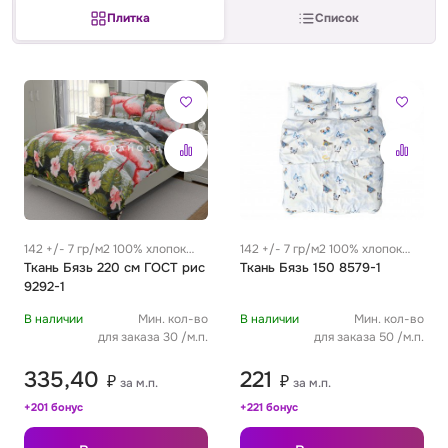
Плитка
Список
Сатин
Тик
Зеленый
Детский
Сатин Глосс
Тик наволочный
Синий
Праздничный
Сатин Жаккард
Тиси
Многоцветный
Еда
Сатин Страйп
ТиСи Твил
Город / архитектура
142 +/- 7 гр/м2 100% хлопок
142 +/- 7 гр/м2 100% хлопок
0.29 м
Ткань Бязь 220 см ГОСТ рис
0.29 м
Ткань Бязь 150 8579-1
Сатин Твил
Трикотаж
Морская тема
9292-1
В наличии
Мин. кол-во
В наличии
Мин. кол-во
Сетка
Тюль
Космос
для заказа 30 /м.п.
для заказа 50 /м.п.
335,40
221
₽
₽
за м.п.
за м.п.
Ситец
Фланель
Техника / транспорт
+201 бонус
+221 бонус
Спанбонд
Флис
Этнический