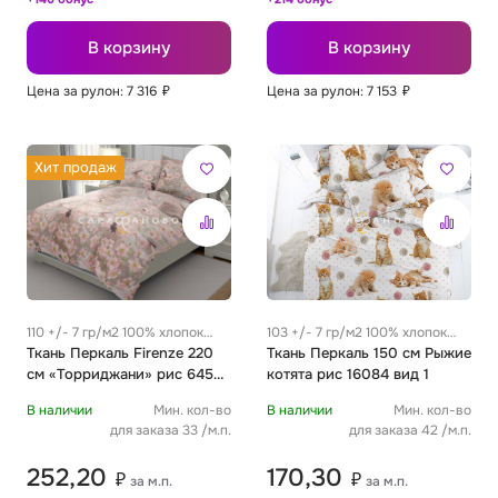
В корзину
В корзину
Цена за рулон: 7 316
₽
Цена за рулон: 7 153
₽
Хит продаж
110 +/- 7 гр/м2 100% хлопок
103 +/- 7 гр/м2 100% хлопок
0.25 м
Ткань Перкаль Firenze 220
0.25 м
Ткань Перкаль 150 см Рыжие
см «Торриджани» рис 6458
котята рис 16084 вид 1
вид 1
В наличии
Мин. кол-во
В наличии
Мин. кол-во
для заказа 33 /м.п.
для заказа 42 /м.п.
252,20
170,30
₽
₽
за м.п.
за м.п.