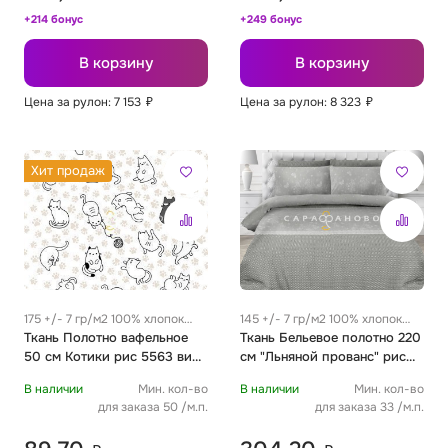
+214 бонус
+249 бонус
В корзину
В корзину
Цена за рулон: 7 153
₽
Цена за рулон: 8 323
₽
Хит продаж
175 +/- 7 гр/м2 100% хлопок
145 +/- 7 гр/м2 100% хлопок
0.35 м
Ткань Полотно вафельное
0.25 м
Ткань Бельевое полотно 220
50 см Котики рис 5563 вид
см "Льняной прованс" рис
1
21170 вид 1
В наличии
Мин. кол-во
В наличии
Мин. кол-во
для заказа 50 /м.п.
для заказа 33 /м.п.