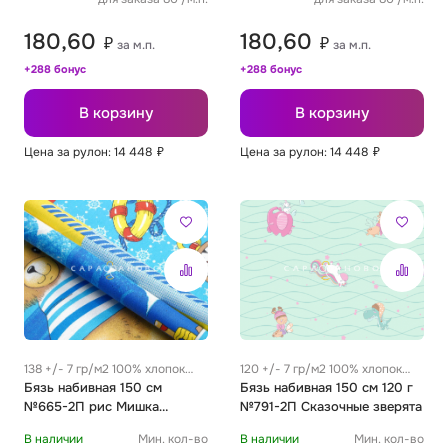
180,60
180,60
₽
₽
за м.п.
за м.п.
+288 бонус
+288 бонус
В корзину
В корзину
Цена за рулон: 14 448
₽
Цена за рулон: 14 448
₽
138 +/- 7 гр/м2 100% хлопок
120 +/- 7 гр/м2 100% хлопок
0.32 м
Бязь набивная 150 см
0.32 м
Бязь набивная 150 см 120 г
№665-2П рис Мишка
№791-2П Сказочные зверята
морячок
В наличии
Мин. кол-во
В наличии
Мин. кол-во