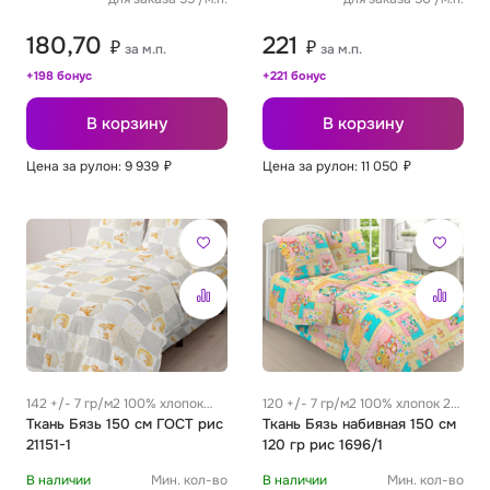
180,70
221
₽
₽
за м.п.
за м.п.
+198 бонус
+221 бонус
В корзину
В корзину
Цена за рулон: 9 939
₽
Цена за рулон: 11 050
₽
142 +/- 7 гр/м2 100% хлопок
120 +/- 7 гр/м2 100% хлопок 28
0.29 м
Ткань Бязь 150 см ГОСТ рис
см
Ткань Бязь набивная 150 см
21151-1
120 гр рис 1696/1
В наличии
Мин. кол-во
В наличии
Мин. кол-во