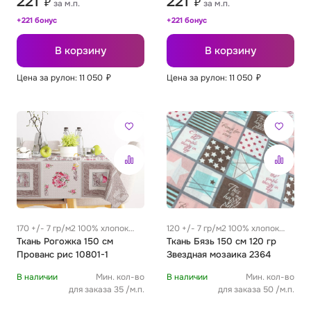
221
221
₽
₽
за м.п.
за м.п.
+221 бонус
+221 бонус
В корзину
В корзину
Цена за рулон: 11 050
₽
Цена за рулон: 11 050
₽
170 +/- 7 гр/м2 100% хлопок
120 +/- 7 гр/м2 100% хлопок
0.31 м
Ткань Рогожка 150 см
0.28 м
Ткань Бязь 150 см 120 гр
Прованс рис 10801-1
Звездная мозаика 2364
В наличии
Мин. кол-во
В наличии
Мин. кол-во
для заказа 35 /м.п.
для заказа 50 /м.п.