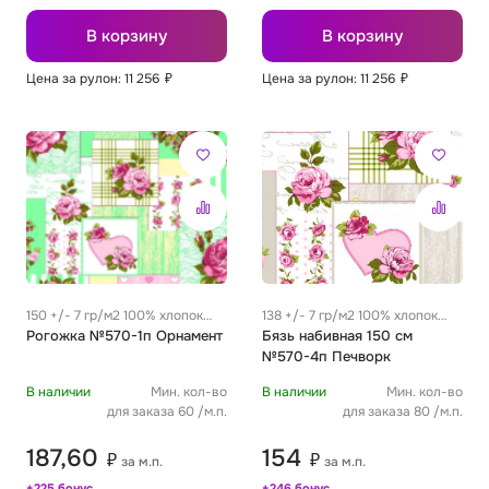
В корзину
В корзину
Цена за рулон: 11 256
₽
Цена за рулон: 11 256
₽
150 +/- 7 гр/м2 100% хлопок
138 +/- 7 гр/м2 100% хлопок
0.32 м
Рогожка №570-1п Орнамент
0.32 м
Бязь набивная 150 см
№570-4п Печворк
В наличии
Мин. кол-во
В наличии
Мин. кол-во
для заказа 60 /м.п.
для заказа 80 /м.п.
187,60
154
₽
₽
за м.п.
за м.п.
+225 бонус
+246 бонус