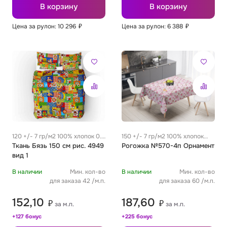
В корзину
В корзину
Цена за рулон: 10 296
₽
Цена за рулон: 6 388
₽
120 +/- 7 гр/м2 100% хлопок 0.3
150 +/- 7 гр/м2 100% хлопок
м
Ткань Бязь 150 см рис. 4949
0.32 м
Рогожка №570-4п Орнамент
вид 1
В наличии
Мин. кол-во
В наличии
Мин. кол-во
для заказа 42 /м.п.
для заказа 60 /м.п.
152,10
187,60
₽
₽
за м.п.
за м.п.
+127 бонус
+225 бонус