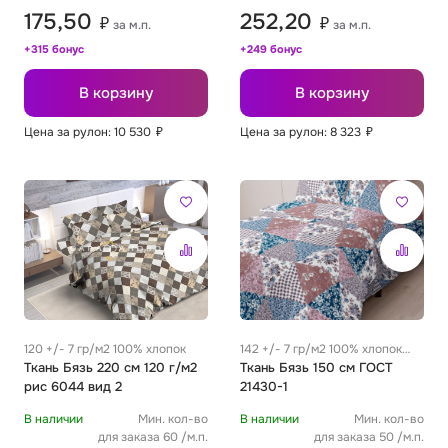
175,50
252,20
₽
₽
за м.п.
за м.п.
+315 бонус
+249 бонус
В корзину
В корзину
Цена за рулон: 10 530
₽
Цена за рулон: 8 323
₽
120 +/- 7 гр/м2 100% хлопок
142 +/- 7 гр/м2 100% хлопок
Ткань Бязь 220 см 120 г/м2
0.29 м
Ткань Бязь 150 см ГОСТ
рис 6044 вид 2
21430-1
В наличии
Мин. кол-во
В наличии
Мин. кол-во
для заказа 60 /м.п.
для заказа 50 /м.п.