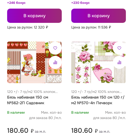
+246 бонус
+230 бонус
В корзину
В корзину
Цена за рулон: 12 320
₽
Цена за рулон: 11 536
₽
120 +/- 7 гр/м2 100% хлопок
120 +/- 7 гр/м2 100% хлопок
0.32 м
Бязь набивная 150 см
0.32 м
Бязь набивная 150 см 120 г/
№562-2П Садовник
м2 №570-4п Печворк
В наличии
Мин. кол-во
В наличии
Мин. кол-во
для заказа 80 /м.п.
для заказа 80 /м.п.
180,60
180,60
₽
₽
за м.п.
за м.п.