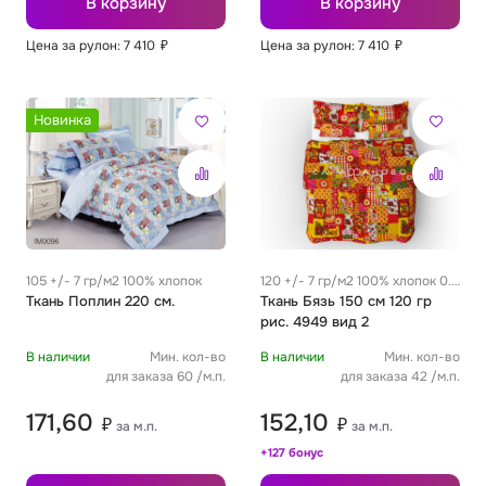
В корзину
В корзину
Цена за рулон: 7 410
₽
Цена за рулон: 7 410
₽
Футер
Имитации материалов
Шелк Армани
Новинка
Штапель
105 +/- 7 гр/м2 100% хлопок
120 +/- 7 гр/м2 100% хлопок 0.3
Ткань Поплин 220 см.
м
Ткань Бязь 150 см 120 гр
рис. 4949 вид 2
В наличии
Мин. кол-во
В наличии
Мин. кол-во
для заказа 60 /м.п.
для заказа 42 /м.п.
171,60
152,10
₽
₽
за м.п.
за м.п.
+127 бонус