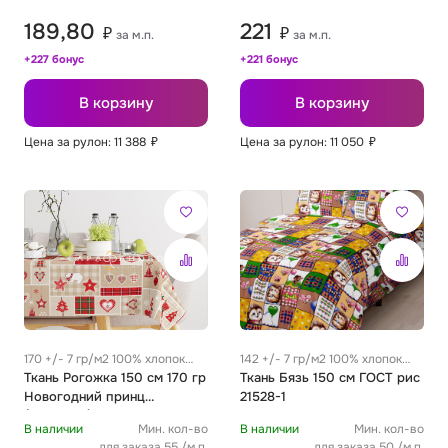
189,80
221
₽
₽
за м.п.
за м.п.
+227 бонус
+221 бонус
В корзину
В корзину
Цена за рулон: 11 388
₽
Цена за рулон: 11 050
₽
170 +/- 7 гр/м2 100% хлопок
142 +/- 7 гр/м2 100% хлопок
0.32 м
Ткань Рогожка 150 см 170 гр
0.29 м
Ткань Бязь 150 см ГОСТ рис
Новогодний принц
21528-1
(пэйчворк) 10424 вид 1
В наличии
Мин. кол-во
В наличии
Мин. кол-во
для заказа 55 /м.п.
для заказа 50 /м.п.