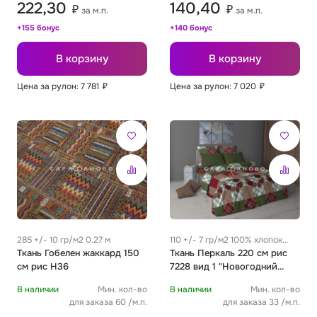
222,30
140,40
₽
₽
за м.п.
за м.п.
+155 бонус
+140 бонус
В корзину
В корзину
Цена за рулон: 7 781
₽
Цена за рулон: 7 020
₽
285 +/- 10 гр/м2 0.27 м
110 +/- 7 гр/м2 100% хлопок
Ткань Гобелен жаккард 150
0.25 м
Ткань Перкаль 220 см рис
см рис H36
7228 вид 1 "Новогодний
пэчворк"
В наличии
Мин. кол-во
В наличии
Мин. кол-во
для заказа 60 /м.п.
для заказа 33 /м.п.