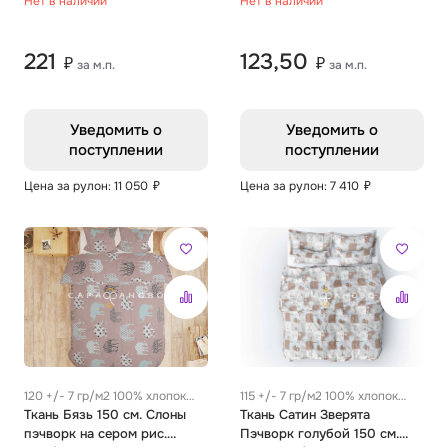
Нет в наличии
Нет в наличии
221
123,50
₽
₽
за м.п.
за м.п.
Уведомить о
Уведомить о
поступлении
поступлении
Цена за рулон: 11 050
₽
Цена за рулон: 7 410
₽
120 +/- 7 гр/м2 100% хлопок
115 +/- 7 гр/м2 100% хлопок
0.27 м
Ткань Бязь 150 см. Слоны
0.26 м
Ткань Сатин Зверята
пэчворк на сером рис.
Пэчворк голубой 150 см.