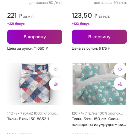
для заказа 50 /м.п.
для заказа 50 /м.п.
221
123,50
₽
₽
за м.п.
за м.п.
+221 бонус
+123 бонус
В корзину
В корзину
Цена за рулон: 11 050
₽
Цена за рулон: 6 175
₽
142 +/- 7 гр/м2 100% хлопок
120 +/- 7 гр/м2 100% хлопок
0.29 м
Ткань Бязь 150 8852-1
0.27 м
Ткань Бязь 150 см. Слоны
пэчворк на изумрудном рис.
8118/1