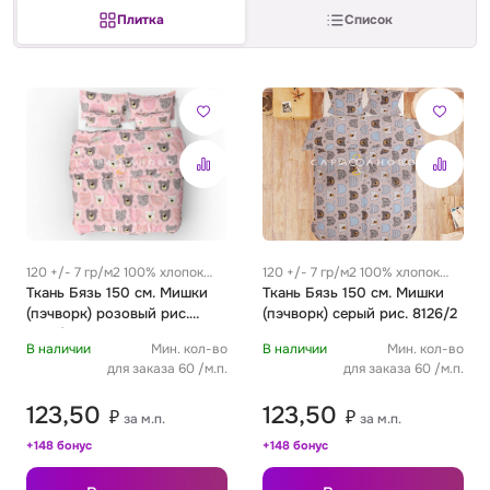
Плитка
Список
Сатин
Тик
Зеленый
Детский
Сатин Глосс
Тик наволочный
Синий
Праздничный
Сатин Жаккард
Тиси
Многоцветный
Еда
Сатин Страйп
ТиСи Твил
Город / архитектура
120 +/- 7 гр/м2 100% хлопок
120 +/- 7 гр/м2 100% хлопок
0.27 м
Ткань Бязь 150 см. Мишки
0.27 м
Ткань Бязь 150 см. Мишки
Сатин Твил
Трикотаж
Морская тема
(пэчворк) розовый рис.
(пэчворк) серый рис. 8126/2
8126/1
В наличии
Мин. кол-во
В наличии
Мин. кол-во
Сетка
Тюль
Космос
для заказа 60 /м.п.
для заказа 60 /м.п.
123,50
123,50
₽
₽
за м.п.
за м.п.
Ситец
Фланель
Техника / транспорт
+148 бонус
+148 бонус
Спанбонд
Флис
Этнический