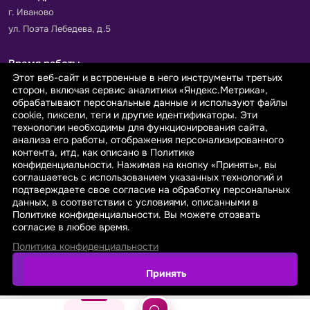
г. Иваново
ул. Поэта Лебедева, д.5
Время работы
Этот веб-сайт и встроенные в него инструменты третьих
Пн-Пт с 9.00 до 18.00
сторон, включая сервис аналитики «Яндекс.Метрика»,
Сб-Вс: выходной
обрабатывают персональные данные и используют файлы
cookie, пиксели, теги и другие идентификаторы. Эти
технологии необходимы для функционирования сайта,
Принимаем к оплате
анализа его работы, отображения персонализированного
контента, итд, как описано в Политике
конфиденциальности. Нажимая на кнопку «Принять», вы
соглашаетесь с использованием указанных технологий и
подтверждаете свое согласие на обработку персональных
данных, в соответствии с условиями, описанными в
© 2026 sarafanovo.com - Интернет-магазин "САРАФАНОВО"
Политике конфиденциальности. Вы можете отозвать
специализируется на производстве, продаже тканей оптом и в
согласие в любое время.
розницу с доставкой по Роcсии и СНГ.
Политика конфиденциальности
Политика обработки персональных данных