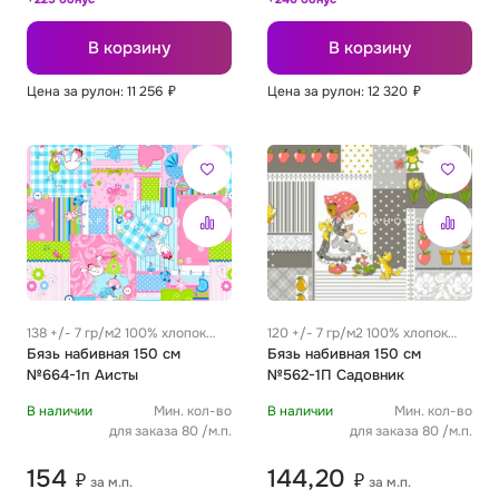
В корзину
В корзину
Цена за рулон: 11 256
₽
Цена за рулон: 12 320
₽
138 +/- 7 гр/м2 100% хлопок
120 +/- 7 гр/м2 100% хлопок
0.32 м
Бязь набивная 150 см
0.32 м
Бязь набивная 150 см
№664-1п Аисты
№562-1П Садовник
В наличии
Мин. кол-во
В наличии
Мин. кол-во
для заказа 80 /м.п.
для заказа 80 /м.п.
154
144,20
₽
₽
за м.п.
за м.п.