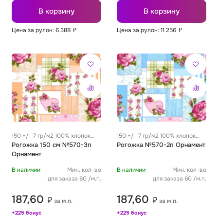
В корзину
В корзину
Цена за рулон: 6 388
₽
Цена за рулон: 11 256
₽
150 +/- 7 гр/м2 100% хлопок
150 +/- 7 гр/м2 100% хлопок
0.32 м
Рогожка 150 см №570-3п
0.32 м
Рогожка №570-2п Орнамент
Орнамент
В наличии
Мин. кол-во
В наличии
Мин. кол-во
для заказа 60 /м.п.
для заказа 60 /м.п.
187,60
187,60
₽
₽
за м.п.
за м.п.
+225 бонус
+225 бонус