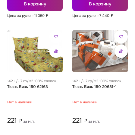
В корзину
В корзину
Цена за рулон: 11 050
₽
Цена за рулон: 7 440
₽
142 +/- 7 гр/м2 100% хлопок
142 +/- 7 гр/м2 100% хлопок
0.29 м
Ткань Бязь 150 62163
0.29 м
Ткань Бязь 150 20681-1
Нет в наличии
Нет в наличии
221
221
₽
₽
за м.п.
за м.п.