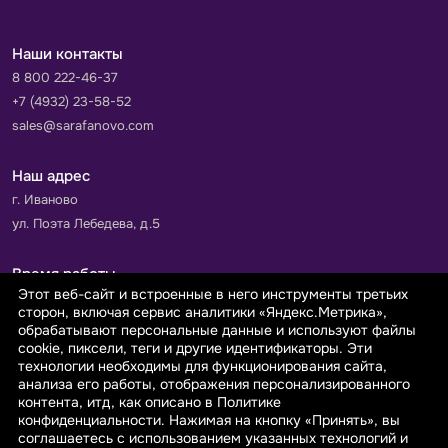
Наши контакты
8 800 222-46-37
+7 (4932) 23-58-52
sales@sarafanovo.com
Наш адрес
г. Иваново
ул. Поэта Лебедева, д.5
Время работы
Этот веб-сайт и встроенные в него инструменты третьих
Пн-Пт с 9.00 до 18.00
сторон, включая сервис аналитики «Яндекс.Метрика»,
Сб-Вс: выходной
обрабатывают персональные данные и используют файлы
cookie, пиксели, теги и другие идентификаторы. Эти
технологии необходимы для функционирования сайта,
Принимаем к оплате
анализа его работы, отображения персонализированного
контента, итд, как описано в Политике
конфиденциальности. Нажимая на кнопку «Принять», вы
соглашаетесь с использованием указанных технологий и