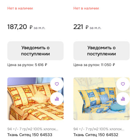
Нет в наличии
Нет в наличии
187,20
221
₽
₽
за м.п.
за м.п.
Уведомить о
Уведомить о
поступлении
поступлении
Цена за рулон: 5 616
₽
Цена за рулон: 11 050
₽
94 +/- 7 гр/м2 100% хлопок
94 +/- 7 гр/м2 100% хлопок
0.28 м
Ткань Ситец 150 64533
0.28 м
Ткань Ситец 150 64532