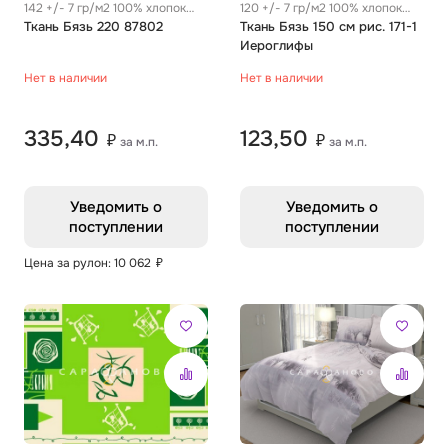
142 +/- 7 гр/м2 100% хлопок
120 +/- 7 гр/м2 100% хлопок
0.29 м
Ткань Бязь 220 87802
0.28 м
Ткань Бязь 150 см рис. 171-1
Иероглифы
Нет в наличии
Нет в наличии
335,40
123,50
₽
₽
за м.п.
за м.п.
Уведомить о
Уведомить о
поступлении
поступлении
Цена за рулон: 10 062
₽