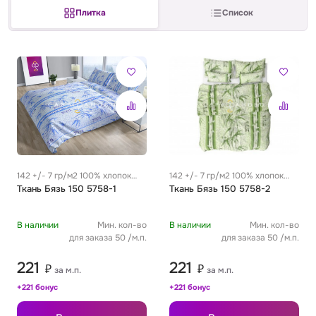
Плитка
Список
Сатин
Тик
Зеленый
Детский
Сатин Глосс
Тик наволочный
Синий
Праздничный
Сатин Жаккард
Тиси
Многоцветный
Еда
Сатин Страйп
ТиСи Твил
Город / архитектура
142 +/- 7 гр/м2 100% хлопок
142 +/- 7 гр/м2 100% хлопок
0.29 м
Ткань Бязь 150 5758-1
0.29 м
Ткань Бязь 150 5758-2
Сатин Твил
Трикотаж
Морская тема
В наличии
Мин. кол-во
В наличии
Мин. кол-во
Сетка
Тюль
Космос
для заказа 50 /м.п.
для заказа 50 /м.п.
221
221
₽
₽
за м.п.
за м.п.
Ситец
Фланель
Техника / транспорт
+221 бонус
+221 бонус
Спанбонд
Флис
Этнический