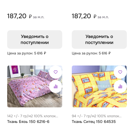
187,20
187,20
₽
₽
за м.п.
за м.п.
Уведомить о
Уведомить о
поступлении
поступлении
Цена за рулон: 5 616
₽
Цена за рулон: 5 616
₽
142 +/- 7 гр/м2 100% хлопок
94 +/- 7 гр/м2 100% хлопок
0.29 м
Ткань Бязь 150 6216-6
0.28 м
Ткань Ситец 150 64535