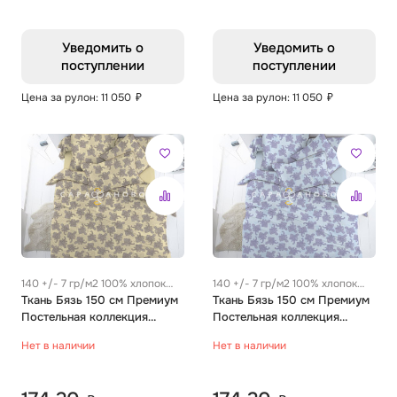
Уведомить о
Уведомить о
поступлении
поступлении
Цена за рулон: 11 050
₽
Цена за рулон: 11 050
₽
140 +/- 7 гр/м2 100% хлопок
140 +/- 7 гр/м2 100% хлопок
0.27 м
Ткань Бязь 150 см Премиум
0.27 м
Ткань Бязь 150 см Премиум
Постельная коллекция
Постельная коллекция
«Сказка» рис 4612 вид 1
«Сказка» рис 4612 вид 2
Нет в наличии
Нет в наличии