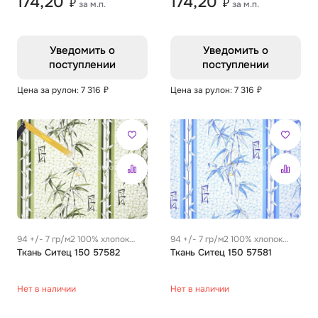
174,20
174,20
₽
₽
за м.п.
за м.п.
Уведомить о
Уведомить о
поступлении
поступлении
Цена за рулон: 7 316
₽
Цена за рулон: 7 316
₽
94 +/- 7 гр/м2 100% хлопок
94 +/- 7 гр/м2 100% хлопок
0.28 м
Ткань Ситец 150 57582
0.28 м
Ткань Ситец 150 57581
Нет в наличии
Нет в наличии