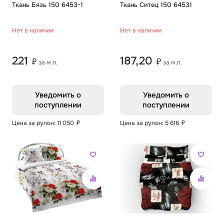
0.29 м
Ткань Бязь 150 6453-1
0.28 м
Ткань Ситец 150 64531
Нет в наличии
Нет в наличии
221
187,20
₽
₽
за м.п.
за м.п.
Уведомить о
Уведомить о
поступлении
поступлении
Цена за рулон: 11 050
₽
Цена за рулон: 5 616
₽