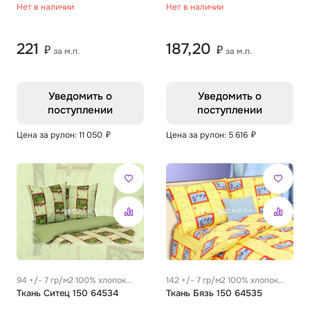
Нет в наличии
Нет в наличии
221
187,20
₽
₽
за м.п.
за м.п.
Уведомить о
Уведомить о
поступлении
поступлении
Цена за рулон: 11 050
₽
Цена за рулон: 5 616
₽
94 +/- 7 гр/м2 100% хлопок
142 +/- 7 гр/м2 100% хлопок
0.28 м
Ткань Ситец 150 64534
0.29 м
Ткань Бязь 150 64535