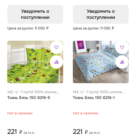
Уведомить о
Уведомить о
поступлении
поступлении
Цена за рулон: 11 050
₽
Цена за рулон: 11 050
₽
142 +/- 7 гр/м2 100% хлопок
142 +/- 7 гр/м2 100% хлопок
0.29 м
Ткань Бязь 150 6216-5
0.29 м
Ткань Бязь 150 6216-1
Нет в наличии
Нет в наличии
221
221
₽
₽
за м.п.
за м.п.