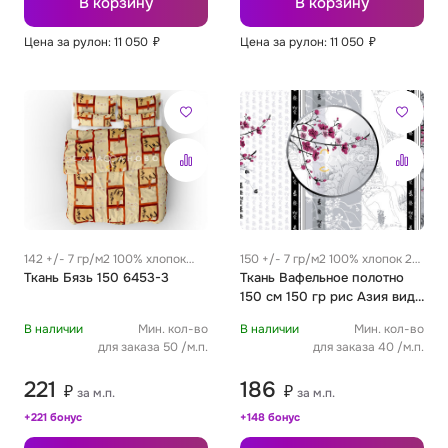
В корзину
В корзину
Цена за рулон: 11 050
₽
Цена за рулон: 11 050
₽
Футер
Имитации материалов
Шелк Армани
Штапель
142 +/- 7 гр/м2 100% хлопок
150 +/- 7 гр/м2 100% хлопок 22
0.29 м
Ткань Бязь 150 6453-3
см
Ткань Вафельное полотно
150 см 150 гр рис Азия вид 1
серый
В наличии
Мин. кол-во
В наличии
Мин. кол-во
для заказа 50 /м.п.
для заказа 40 /м.п.
221
186
₽
₽
за м.п.
за м.п.
+221 бонус
+148 бонус