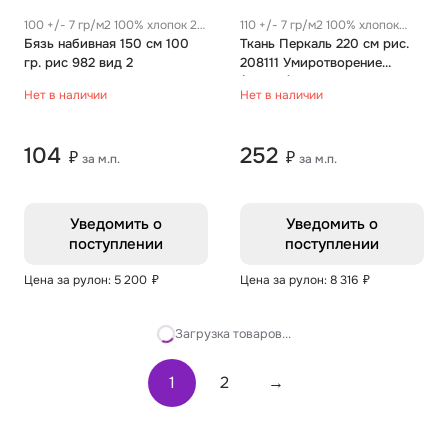
100 +/- 7 гр/м2 100% хлопок 28
110 +/- 7 гр/м2 100% хлопок
см
Бязь набивная 150 см 100
0.25 м
Ткань Перкаль 220 см рис.
гр. рис 982 вид 2
208111 Умиротворение
(основа)
Нет в наличии
Нет в наличии
104
252
₽
₽
за м.п.
за м.п.
Уведомить о
Уведомить о
поступлении
поступлении
Цена за рулон: 5 200
₽
Цена за рулон: 8 316
₽
Загрузка товаров...
1
2
→