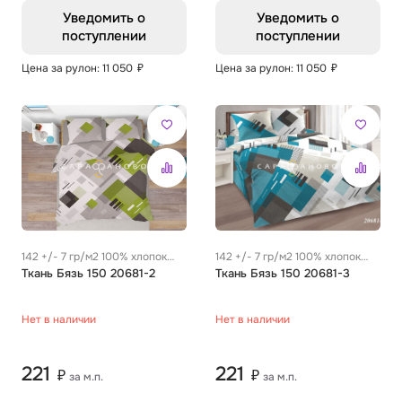
Уведомить о
Уведомить о
поступлении
поступлении
Цена за рулон: 11 050
₽
Цена за рулон: 11 050
₽
142 +/- 7 гр/м2 100% хлопок
142 +/- 7 гр/м2 100% хлопок
0.29 м
Ткань Бязь 150 20681-2
0.29 м
Ткань Бязь 150 20681-3
Нет в наличии
Нет в наличии
221
221
₽
₽
за м.п.
за м.п.