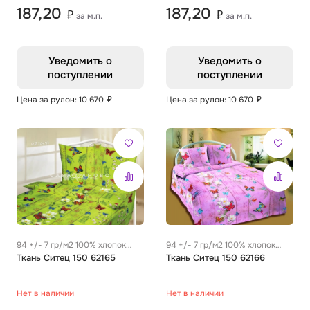
187,20
187,20
₽
₽
за м.п.
за м.п.
Уведомить о
Уведомить о
поступлении
поступлении
Цена за рулон: 10 670
₽
Цена за рулон: 10 670
₽
94 +/- 7 гр/м2 100% хлопок
94 +/- 7 гр/м2 100% хлопок
0.28 м
Ткань Ситец 150 62165
0.28 м
Ткань Ситец 150 62166
Нет в наличии
Нет в наличии