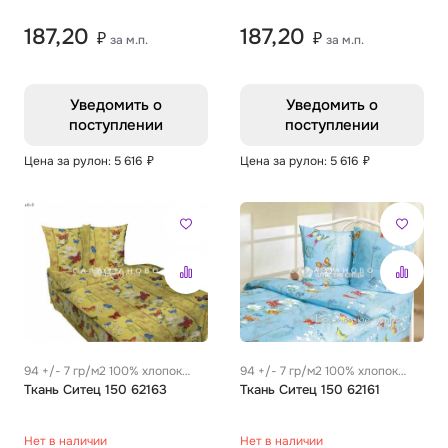
187,20
187,20
₽
₽
за м.п.
за м.п.
Уведомить о
Уведомить о
поступлении
поступлении
Цена за рулон: 5 616
₽
Цена за рулон: 5 616
₽
94 +/- 7 гр/м2 100% хлопок
94 +/- 7 гр/м2 100% хлопок
0.28 м
Ткань Ситец 150 62163
0.28 м
Ткань Ситец 150 62161
Нет в наличии
Нет в наличии