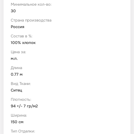
Минимальное кол-во:
30
Футер
Имитации материалов
Страна производства
Россия
Шелк Армани
Состав в %:
100% хлопок
Штапель
Цена за:
м.п.
Длина
0.77 м
Вид Ткани:
Ситец
Плотность:
94 +/- 7 гр/м2
Ширина:
150 см
Тип Отделки: