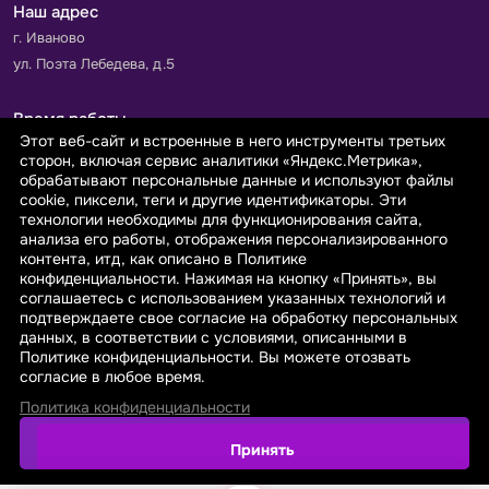
Наш адрес
г. Иваново
ул. Поэта Лебедева, д.5
Время работы
Этот веб-сайт и встроенные в него инструменты третьих
Пн-Пт с 9.00 до 18.00
сторон, включая сервис аналитики «Яндекс.Метрика»,
Сб-Вс: выходной
обрабатывают персональные данные и используют файлы
cookie, пиксели, теги и другие идентификаторы. Эти
технологии необходимы для функционирования сайта,
Принимаем к оплате
анализа его работы, отображения персонализированного
контента, итд, как описано в Политике
конфиденциальности. Нажимая на кнопку «Принять», вы
соглашаетесь с использованием указанных технологий и
подтверждаете свое согласие на обработку персональных
данных, в соответствии с условиями, описанными в
© 2026 sarafanovo.com - Интернет-магазин "САРАФАНОВО"
Политике конфиденциальности. Вы можете отозвать
специализируется на производстве, продаже тканей оптом и в
согласие в любое время.
розницу с доставкой по Роcсии и СНГ.
Политика конфиденциальности
Политика обработки персональных данных