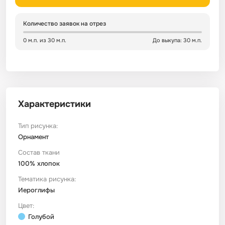
Сатин
Тик
Зеленый
Детский
Количество заявок на отрез
0 м.п. из 30 м.п.
До выкупа: 30 м.п.
Сатин Глосс
Тик наволочный
Синий
Праздничный
Сатин Жаккард
Тиси
Многоцветный
Еда
Характеристики
Сатин Страйп
ТиСи Твил
Город / архитектура
Тип рисунка:
Сатин Твил
Трикотаж
Морская тема
Орнамент
Состав ткани
100% хлопок
Сетка
Тюль
Космос
Тематика рисунка:
Иероглифы
Ситец
Фланель
Техника / транспорт
Цвет:
Голубой
Спанбонд
Флис
Этнический