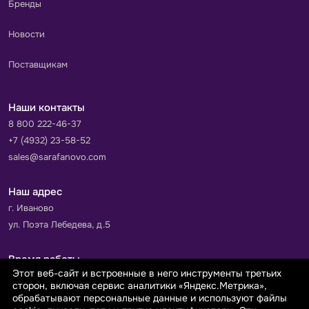
Бренды
Новости
Поставщикам
Наши контакты
8 800 222-46-37
+7 (4932) 23-58-52
sales@sarafanovo.com
Наш адрес
г. Иваново
ул. Поэта Лебедева, д.5
Время работы
Этот веб-сайт и встроенные в него инструменты третьих
Пн-Пт с 9.00 до 18.00
сторон, включая сервис аналитики «Яндекс.Метрика»,
Сб-Вс: выходной
обрабатывают персональные данные и используют файлы