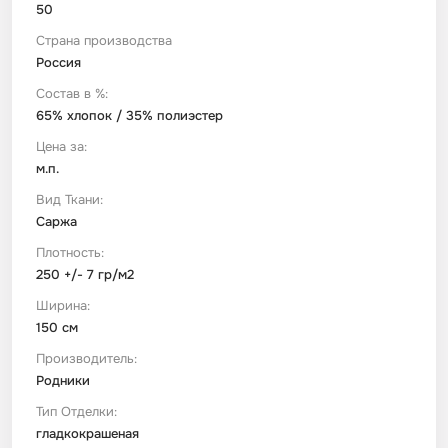
50
Страна производства
Футер
Имитации материалов
Россия
Состав в %:
Шелк Армани
65% хлопок / 35% полиэстер
Цена за:
Штапель
м.п.
Вид Ткани:
Саржа
Плотность:
250 +/- 7 гр/м2
Ширина:
150 см
Производитель:
Родники
Тип Отделки:
гладкокрашеная