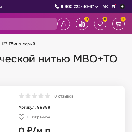
8 800 222-46-37
и
0
0
0
 127 Тёмно-серый
тической нитью МВО+ТО
0 отзывов
Артикул:
99888
В избранное
0
₽
/
м.п