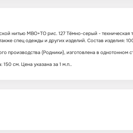
кой нитью МВО+ТО рис. 127 Тёмно-серый - техническая тк
акже спец одежды и других изделий. Состав изделия: 100
кого производства (Родники), изготовлена в однотонном 
150 см. Цена указана за 1 м.п..