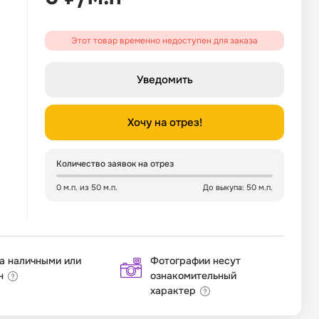
Этот товар временно недоступен для заказа
Уведомить
Хочу на отрез!
Количество заявок на отрез
0 м.п. из 50 м.п.
До выкупа: 50 м.п.
а наличными или
Фотографии несут
н
ознакомительный
характер