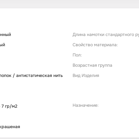
онный
Длина намотки стандартного р
ый
Свойство материала:
Пол:
Возрастная группа
лопок / антистатическая нить
Вид Изделия
Назначение:
 7 гр/м2
крашеная