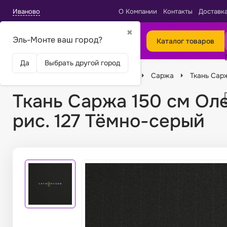
Иваново
О Компании
Контакты
Доставк
✖
Эль-Монте ваш город?
Каталог товаров
Да
Выбрать другой город
Главная
Ткани
Виды тканей
Саржа
Ткань Сар
Ткань Саржа 150 см Ол
рис. 127 Тёмно-серый