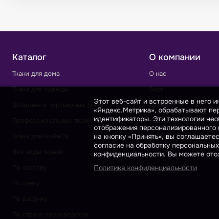
Каталог
О компании
Ткани для дома
О нас
Ткани для одежды
Блог
Этот веб-сайт и встроенные в него 
Шторные и портьерные ткани
Отзывы
«Яндекс.Метрика», обрабатывают пер
идентификаторы. Эти технологии нео
Профессиональные ткани
Контакты
отображения персонализированного к
на кнопку «Принять», вы соглашаете
Ткани для HoReCa
Форум
согласие на обработку персональных
Все виды тканей
конфиденциальности. Вы можете отоз
Политика конфиденциальности
По составу
По цвету
По рисунку
По стране производства