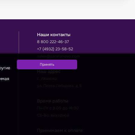
Наши контакты
8 800 222-46-37
+7 (4932) 23-58-52
sales@sarafanovo.com
ругие
Наш адрес
жимая
г. Иваново
ул. Поэта Лебедева, д.5
Время работы
Пн-Пт с 9.00 до 18.00
Сб-Вс: выходной
Принимаем к оплате