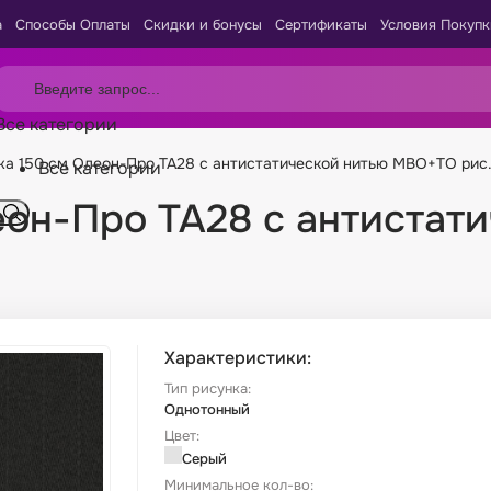
а
Способы Оплаты
Скидки и бонусы
Сертификаты
Условия Покупк
Все категории
жа 150 см Олеон-Про ТА28 с антистатической нитью МВО+ТО рис.
Все категории
еон-Про ТА28 с антиста
Характеристики:
Тип рисунка:
Однотонный
Цвет:
Серый
Минимальное кол-во: