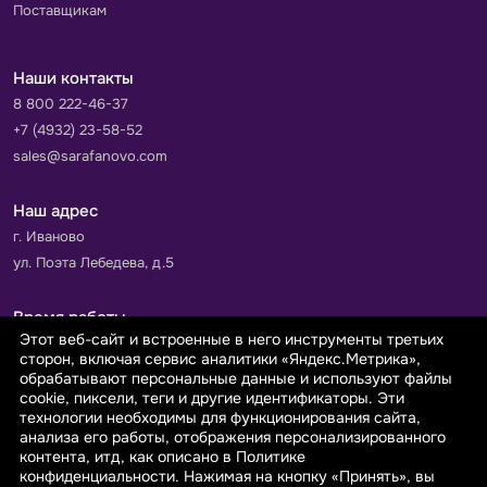
Поставщикам
Наши контакты
8 800 222-46-37
+7 (4932) 23-58-52
sales@sarafanovo.com
Наш адрес
г. Иваново
ул. Поэта Лебедева, д.5
Время работы
Этот веб-сайт и встроенные в него инструменты третьих
Пн-Пт с 9.00 до 18.00
сторон, включая сервис аналитики «Яндекс.Метрика»,
Сб-Вс: выходной
обрабатывают персональные данные и используют файлы
cookie, пиксели, теги и другие идентификаторы. Эти
технологии необходимы для функционирования сайта,
Принимаем к оплате
анализа его работы, отображения персонализированного
контента, итд, как описано в Политике
конфиденциальности. Нажимая на кнопку «Принять», вы