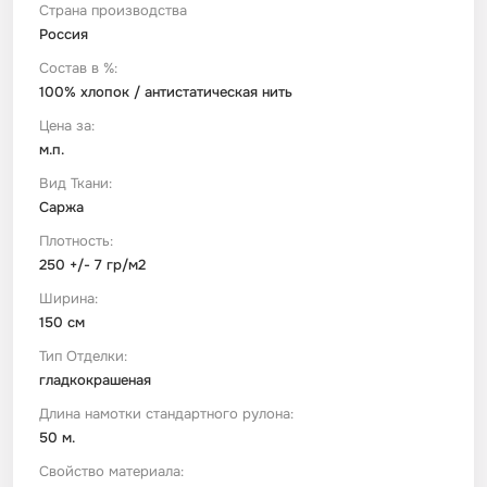
Страна производства
Россия
Футер
Имитации материалов
Состав в %:
100% хлопок / антистатическая нить
Шелк Армани
Цена за:
м.п.
Штапель
Вид Ткани:
Саржа
Плотность:
250 +/- 7 гр/м2
Ширина:
150 см
Тип Отделки:
гладкокрашеная
Длина намотки стандартного рулона:
50 м.
Свойство материала: