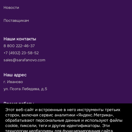
Новости
Поставщикам
Наши контакты
8 800 222-46-37
+7 (4932) 23-58-52
sales@sarafanovo.com
Наш адрес
г. Иваново
ул. Поэта Лебедева, д.5
Время работы
Этот веб-сайт и встроенные в него инструменты третьих
Пн-Пт с 9.00 до 18.00
сторон, включая сервис аналитики «Яндекс.Метрика»,
Сб-Вс: выходной
обрабатывают персональные данные и используют файлы
cookie, пиксели, теги и другие идентификаторы. Эти
технологии необходимы для функционирования сайта,