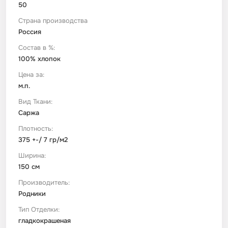
50
Страна производства
Футер
Имитации материалов
Россия
Состав в %:
Шелк Армани
100% хлопок
Цена за:
Штапель
м.п.
Вид Ткани:
Саржа
Плотность:
375 +-/ 7 гр/м2
Ширина:
150 см
Производитель:
Родники
Тип Отделки:
гладкокрашеная