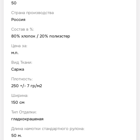
50
Страна производства
Футер
Имитации материалов
Россия
Состав в %:
Шелк Армани
80% хлопок / 20% полиэстер
Цена за:
Штапель
м.п.
Вид Ткани:
Саржа
Плотность:
250 +/- 7 гр/м2
Ширина:
150 см
Тип Отделки:
гладкокрашеная
Длина намотки стандартного рулона:
50 м.