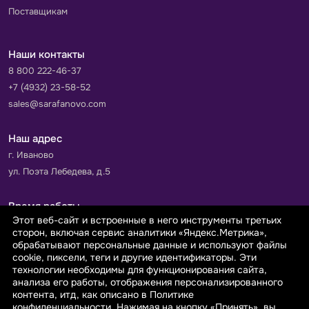
Поставщикам
Наши контакты
8 800 222-46-37
+7 (4932) 23-58-52
sales@sarafanovo.com
Наш адрес
г. Иваново
ул. Поэта Лебедева, д.5
Время работы
Этот веб-сайт и встроенные в него инструменты третьих
Пн-Пт с 9.00 до 18.00
сторон, включая сервис аналитики «Яндекс.Метрика»,
Сб-Вс: выходной
обрабатывают персональные данные и используют файлы
cookie, пиксели, теги и другие идентификаторы. Эти
технологии необходимы для функционирования сайта,
Принимаем к оплате
анализа его работы, отображения персонализированного
контента, итд, как описано в Политике
конфиденциальности. Нажимая на кнопку «Принять», вы