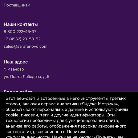
Поставщикам
Наши контакты
8 800 222-46-37
+7 (4932) 23-58-52
sales@sarafanovo.com
Наш адрес
г. Иваново
ул. Поэта Лебедева, д.5
Время работы
Этот веб-сайт и встроенные в него инструменты третьих
Пн-Пт с 9.00 до 18.00
сторон, включая сервис аналитики «Яндекс.Метрика»,
Сб-Вс: выходной
обрабатывают персональные данные и используют файлы
cookie, пиксели, теги и другие идентификаторы. Эти
технологии необходимы для функционирования сайта,
Принимаем к оплате
анализа его работы, отображения персонализированного
контента, итд, как описано в Политике
конфиденциальности. Нажимая на кнопку «Принять», вы