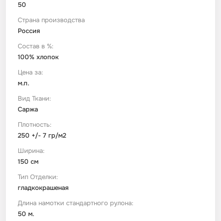
50
Страна производства
Футер
Имитации материалов
Россия
Состав в %:
Шелк Армани
100% хлопок
Цена за:
Штапель
м.п.
Вид Ткани:
Саржа
Плотность:
250 +/- 7 гр/м2
Ширина:
150 см
Тип Отделки:
гладкокрашеная
Длина намотки стандартного рулона:
50 м.