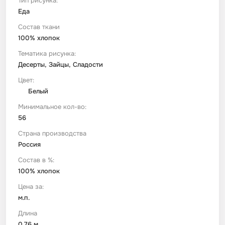
Тип рисунка:
Еда
Футер
Имитации материалов
Состав ткани
100% хлопок
Тематика рисунка:
Шелк Армани
Десерты, Зайцы, Сладости
Цвет:
Штапель
Белый
Минимальное кол-во:
56
Страна производства
Россия
Состав в %:
100% хлопок
Цена за:
м.п.
Длина
0.76 м