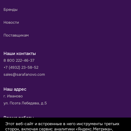
Бренды
Новости
Поставщикам
Наши контакты
8 800 222-46-37
+7 (4932) 23-58-52
sales@sarafanovo.com
Наш адрес
г. Иваново
ул. Поэта Лебедева, д.5
Время работы
Этот веб-сайт и встроенные в него инструменты третьих
Пн-Пт с 9.00 до 18.00
сторон, включая сервис аналитики «Яндекс.Метрика»,