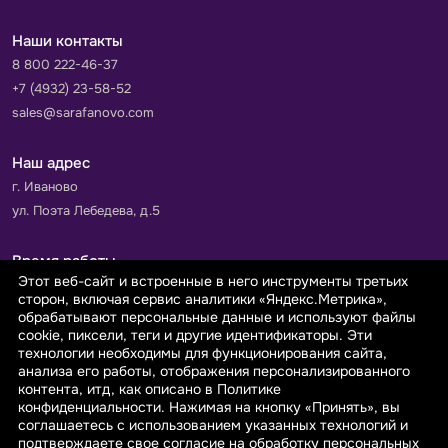
Наши контакты
8 800 222-46-37
+7 (4932) 23-58-52
sales@sarafanovo.com
Наш адрес
г. Иваново
ул. Поэта Лебедева, д.5
Время работы
Этот веб-сайт и встроенные в него инструменты третьих
Пн-Пт с 9.00 до 18.00
сторон, включая сервис аналитики «Яндекс.Метрика»,
Сб-Вс: выходной
обрабатывают персональные данные и используют файлы
cookie, пиксели, теги и другие идентификаторы. Эти
технологии необходимы для функционирования сайта,
Принимаем к оплате
анализа его работы, отображения персонализированного
контента, итд, как описано в Политике
конфиденциальности. Нажимая на кнопку «Принять», вы
соглашаетесь с использованием указанных технологий и
подтверждаете свое согласие на обработку персональных