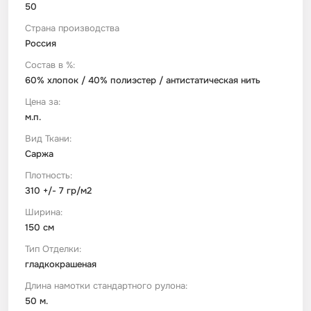
50
Страна производства
Футер
Имитации материалов
Россия
Состав в %:
Шелк Армани
60% хлопок / 40% полиэстер / антистатическая нить
Цена за:
Штапель
м.п.
Вид Ткани:
Саржа
Плотность:
310 +/- 7 гр/м2
Ширина:
150 см
Тип Отделки:
гладкокрашеная
Длина намотки стандартного рулона:
50 м.