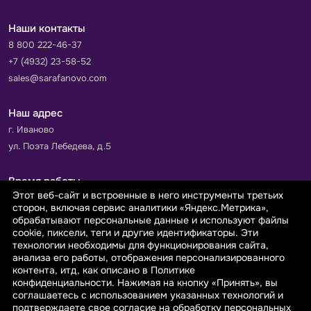
Наши контакты
8 800 222-46-37
+7 (4932) 23-58-52
sales@sarafanovo.com
Наш адрес
г. Иваново
ул. Поэта Лебедева, д.5
Время работы
Этот веб-сайт и встроенные в него инструменты третьих
Пн-Пт с 9.00 до 18.00
сторон, включая сервис аналитики «Яндекс.Метрика»,
Сб-Вс: выходной
обрабатывают персональные данные и используют файлы
cookie, пиксели, теги и другие идентификаторы. Эти
технологии необходимы для функционирования сайта,
Принимаем к оплате
анализа его работы, отображения персонализированного
контента, итд, как описано в Политике
конфиденциальности. Нажимая на кнопку «Принять», вы
соглашаетесь с использованием указанных технологий и
подтверждаете свое согласие на обработку персональных