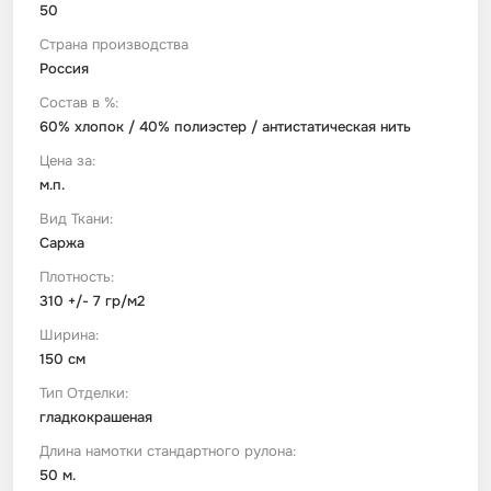
50
Страна производства
Футер
Имитации материалов
Россия
Состав в %:
Шелк Армани
60% хлопок / 40% полиэстер / антистатическая нить
Цена за:
Штапель
м.п.
Вид Ткани:
Саржа
Плотность:
310 +/- 7 гр/м2
Ширина:
150 см
Тип Отделки:
гладкокрашеная
Длина намотки стандартного рулона:
50 м.