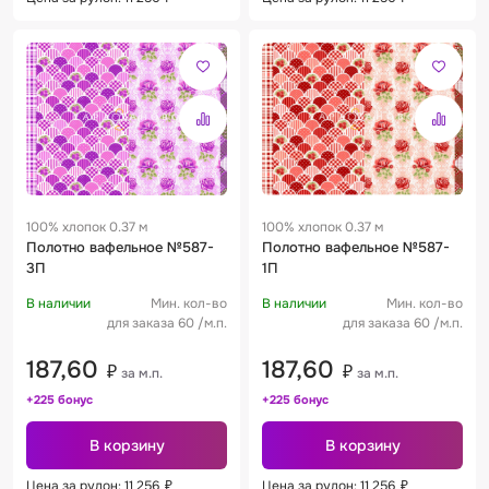
100% хлопок 0.37 м
100% хлопок 0.37 м
Полотно вафельное №587-
Полотно вафельное №587-
3П
1П
В наличии
Мин. кол-во
В наличии
Мин. кол-во
для заказа 60 /м.п.
для заказа 60 /м.п.
187,60
187,60
₽
₽
за м.п.
за м.п.
+225 бонус
+225 бонус
В корзину
В корзину
Цена за рулон: 11 256
₽
Цена за рулон: 11 256
₽