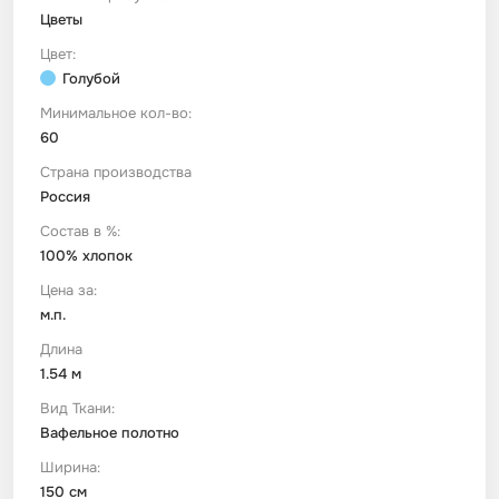
Цветы
Цвет:
Футер
Имитации материалов
Голубой
Минимальное кол-во:
Шелк Армани
60
Страна производства
Штапель
Россия
Состав в %:
100% хлопок
Цена за:
м.п.
Длина
1.54 м
Вид Ткани:
Вафельное полотно
Ширина:
150 см