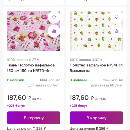
100% хлопок 0.37 м
100% хлопок 0.37 м
Ткань Полотно вафельное
Полотно вафельное №541-1п
150 см 150 гр №570-4п
Вышиванка
Печворк
В наличии
Мин. кол-во
В наличии
Мин. кол-во
для заказа 60 /м.п.
для заказа 60 /м.п.
187,60
187,60
₽
₽
за м.п.
за м.п.
+225 бонус
+225 бонус
В корзину
В корзину
Цена за рулон: 11 256
₽
Цена за рулон: 11 256
₽