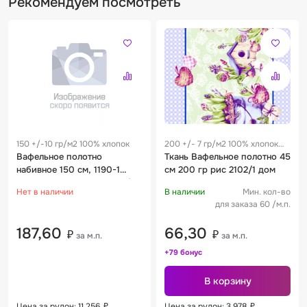
Рекомендуем посмотреть
150 +/-10 гр/м2 100% хлопок
200 +/- 7 гр/м2 100% хлопок
Вафельное полотно
0.3 м
Ткань Вафельное полотно 45
набивное 150 см, 1190-1
см 200 гр рис 2102/1 дом
Цветочная мелодия 150 +/- 9
Нет в наличии
В наличии
Мин. кол-во
г/м2
для заказа 60 /м.п.
187,60
66,30
₽
₽
за м.п.
за м.п.
+79 бонус
В корзину
Цена за рулон: 11 256
₽
Цена за рулон: 3 978
₽