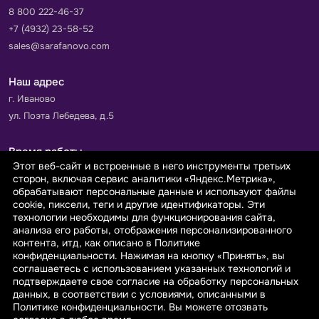
8 800 222-46-37
+7 (4932) 23-58-52
sales@sarafanovo.com
Наш адрес
г. Иваново
ул. Поэта Лебедева, д.5
Время работы
Этот веб-сайт и встроенные в него инструменты третьих
Пн-Пт с 9.00 до 18.00
сторон, включая сервис аналитики «Яндекс.Метрика»,
Сб-Вс: выходной
обрабатывают персональные данные и используют файлы
cookie, пиксели, теги и другие идентификаторы. Эти
технологии необходимы для функционирования сайта,
Принимаем к оплате
анализа его работы, отображения персонализированного
контента, итд, как описано в Политике
конфиденциальности. Нажимая на кнопку «Принять», вы
соглашаетесь с использованием указанных технологий и
подтверждаете свое согласие на обработку персональных
данных, в соответствии с условиями, описанными в
© 2026 sarafanovo.com - Интернет-магазин "САРАФАНОВО"
Политике конфиденциальности. Вы можете отозвать
специализируется на производстве, продаже тканей оптом и в