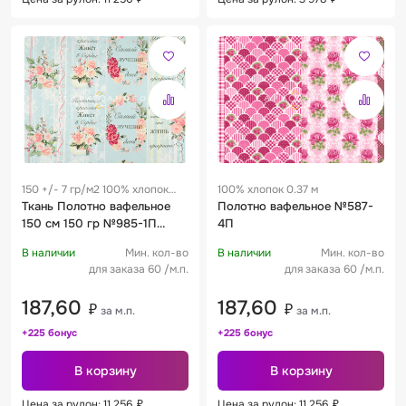
150 +/- 7 гр/м2 100% хлопок
100% хлопок 0.37 м
0.37 м
Ткань Полотно вафельное
Полотно вафельное №587-
150 см 150 гр №985-1П
4П
Грунт Лучшие пожелания
В наличии
Мин. кол-во
В наличии
Мин. кол-во
для заказа 60 /м.п.
для заказа 60 /м.п.
187,60
187,60
₽
₽
за м.п.
за м.п.
+225 бонус
+225 бонус
В корзину
В корзину
Цена за рулон: 11 256
₽
Цена за рулон: 11 256
₽