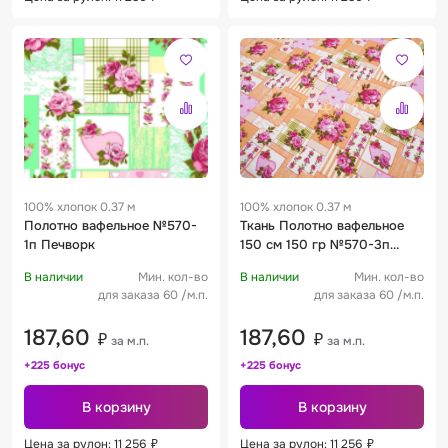
100% хлопок 0.37 м
100% хлопок 0.37 м
Полотно вафельное №570-
Ткань Полотно вафельное
1п Печворк
150 см 150 гр №570-3п
Печворк
В наличии
Мин. кол-во
В наличии
Мин. кол-во
для заказа 60 /м.п.
для заказа 60 /м.п.
187,60
187,60
₽
₽
за м.п.
за м.п.
+225 бонус
+225 бонус
В корзину
В корзину
Цена за рулон: 11 256
₽
Цена за рулон: 11 256
₽