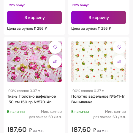
+225 бонус
+225 бонус
В корзину
В корзину
Цена за рулон: 11 256
₽
Цена за рулон: 11 256
₽
100% хлопок 0.37 м
100% хлопок 0.37 м
Ткань Полотно вафельное
Полотно вафельное №541-1п
150 см 150 гр №570-4п
Вышиванка
Печворк
В наличии
Мин. кол-во
В наличии
Мин. кол-во
для заказа 60 /м.п.
для заказа 60 /м.п.
187,60
187,60
₽
₽
за м.п.
за м.п.