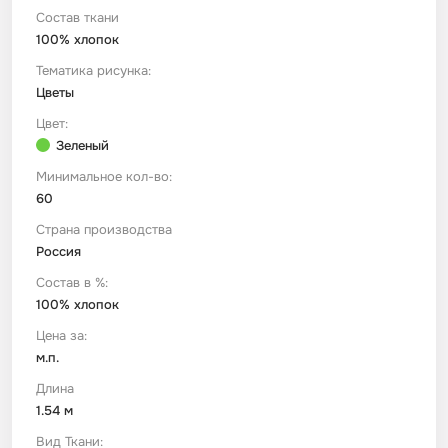
Состав ткани
100% хлопок
Футер
Имитации материалов
Тематика рисунка:
Цветы
Шелк Армани
Цвет:
Зеленый
Штапель
Минимальное кол-во:
60
Страна производства
Россия
Состав в %:
100% хлопок
Цена за:
м.п.
Длина
1.54 м
Вид Ткани: