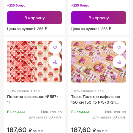
+225 бонус
+225 бонус
В корзину
В корзину
Цена за рулон: 11 256
₽
Цена за рулон: 11 256
₽
100% хлопок 0.37 м
100% хлопок 0.37 м
Полотно вафельное №587-
Ткань Полотно вафельное
1П
150 см 150 гр №570-3п
Печворк
В наличии
Мин. кол-во
В наличии
Мин. кол-во
для заказа 60 /м.п.
для заказа 60 /м.п.
187,60
187,60
₽
₽
за м.п.
за м.п.