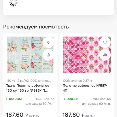
Рекомендуем посмотреть
150 +/- 7 гр/м2 100% хлопок
100% хлопок 0.37 м
0.37 м
Ткань Полотно вафельное
Полотно вафельное №587-
150 см 150 гр №985-1П
4П
Грунт Лучшие пожелания
В наличии
Мин. кол-во
В наличии
Мин. кол-во
для заказа 60 /м.п.
для заказа 60 /м.п.
187,60
187,60
₽
₽
за м.п.
за м.п.