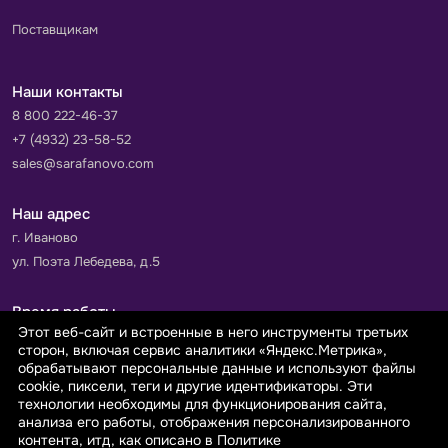
Поставщикам
Наши контакты
8 800 222-46-37
+7 (4932) 23-58-52
sales@sarafanovo.com
Наш адрес
г. Иваново
ул. Поэта Лебедева, д.5
Время работы
Этот веб-сайт и встроенные в него инструменты третьих
Пн-Пт с 9.00 до 18.00
сторон, включая сервис аналитики «Яндекс.Метрика»,
Сб-Вс: выходной
обрабатывают персональные данные и используют файлы
cookie, пиксели, теги и другие идентификаторы. Эти
технологии необходимы для функционирования сайта,
Принимаем к оплате
анализа его работы, отображения персонализированного
контента, итд, как описано в Политике