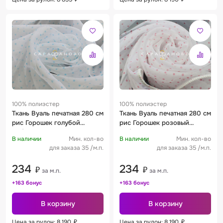
100% полиэстер
100% полиэстер
Ткань Вуаль печатная 280 см
Ткань Вуаль печатная 280 см
рис Горошек голубой
рис Горошек розовый
06/280
05/280
В наличии
Мин. кол-во
В наличии
Мин. кол-во
для заказа 35 /м.п.
для заказа 35 /м.п.
234
234
₽
₽
за м.п.
за м.п.
+163 бонус
+163 бонус
В корзину
В корзину
Цена за рулон: 8 190
₽
Цена за рулон: 8 190
₽