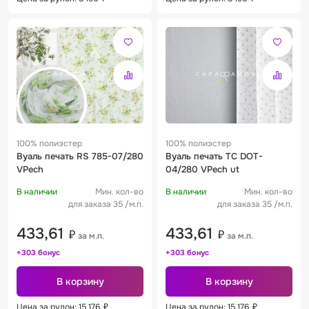
100% полиэстер
100% полиэстер
Вуаль печать RS 785-07/280
Вуаль печать TC DOT-
VPech
04/280 VPech ut
В наличии
Мин. кол-во
В наличии
Мин. кол-во
для заказа 35 /м.п.
для заказа 35 /м.п.
433,61
433,61
₽
₽
за м.п.
за м.п.
+303 бонус
+303 бонус
В корзину
В корзину
Цена за рулон: 15 176
₽
Цена за рулон: 15 176
₽