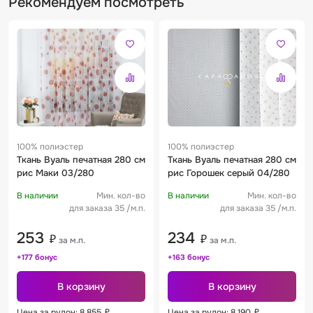
Рекомендуем посмотреть
100% полиэстер
100% полиэстер
Ткань Вуаль печатная 280 см
Ткань Вуаль печатная 280 см
рис Маки 03/280
рис Горошек серый 04/280
В наличии
Мин. кол-во
В наличии
Мин. кол-во
для заказа 35 /м.п.
для заказа 35 /м.п.
253
234
₽
₽
за м.п.
за м.п.
+177 бонус
+163 бонус
В корзину
В корзину
Цена за рулон: 8 855
₽
Цена за рулон: 8 190
₽