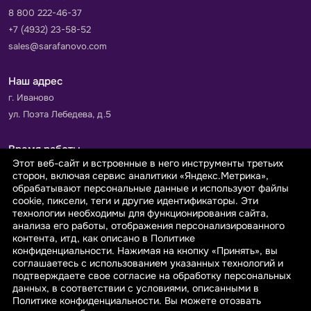
8 800 222-46-37
+7 (4932) 23-58-52
sales@sarafanovo.com
Наш адрес
г. Иваново
ул. Поэта Лебедева, д.5
Время работы
Этот веб-сайт и встроенные в него инструменты третьих
Пн-Пт с 9.00 до 18.00
сторон, включая сервис аналитики «Яндекс.Метрика»,
Сб-Вс: выходной
обрабатывают персональные данные и используют файлы
cookie, пиксели, теги и другие идентификаторы. Эти
технологии необходимы для функционирования сайта,
Принимаем к оплате
анализа его работы, отображения персонализированного
контента, итд, как описано в Политике
конфиденциальности. Нажимая на кнопку «Принять», вы
соглашаетесь с использованием указанных технологий и
подтверждаете свое согласие на обработку персональных
данных, в соответствии с условиями, описанными в
© 2026 sarafanovo.com - Интернет-магазин "САРАФАНОВО"
Политике конфиденциальности. Вы можете отозвать
специализируется на производстве, продаже тканей оптом и в