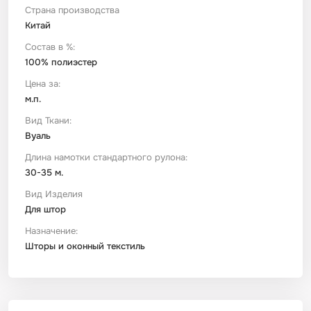
Страна производства
Китай
Футер
Имитации материалов
Состав в %:
100% полиэстер
Шелк Армани
Цена за:
м.п.
Штапель
Вид Ткани:
Вуаль
Длина намотки стандартного рулона:
30-35 м.
Вид Изделия
Для штор
Назначение:
Шторы и оконный текстиль