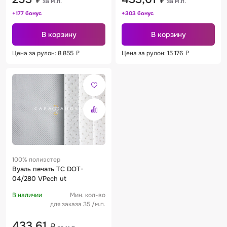
₽
₽
за м.п.
за м.п.
+177 бонус
+303 бонус
В корзину
В корзину
Цена за рулон: 8 855
₽
Цена за рулон: 15 176
₽
100% полиэстер
Вуаль печать TC DOT-
04/280 VPech ut
В наличии
Мин. кол-во
для заказа 35 /м.п.
433,61
₽