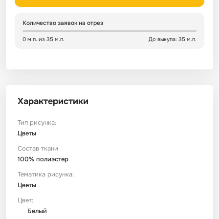
Сатин
Тик
Зеленый
Детский
Количество заявок на отрез
0 м.п. из 35 м.п.
До выкупа: 35 м.п.
Сатин Глосс
Тик наволочный
Синий
Праздничный
Сатин Жаккард
Тиси
Многоцветный
Еда
Характеристики
Сатин Страйп
ТиСи Твил
Город / архитектура
Тип рисунка:
Сатин Твил
Трикотаж
Морская тема
Цветы
Состав ткани
100% полиэстер
Сетка
Тюль
Космос
Тематика рисунка:
Цветы
Ситец
Фланель
Техника / транспорт
Цвет:
Белый
Спанбонд
Флис
Этнический