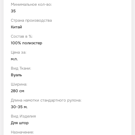
Минимальное кол-во:
35
Футер
Имитации материалов
Страна производства
Китай
Шелк Армани
Состав в %:
100% полиэстер
Штапель
Цена за:
м.п.
Вид Ткани:
Вуаль
Ширина:
280 см
Длина намотки стандартного рулона:
30-35 м.
Вид Изделия
Для штор
Назначение: