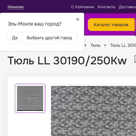
Иваново
О Компании
Контакты
Доставк
✖
Эль-Монте ваш город?
Каталог товаров
Да
Выбрать другой город
Главная
Ткани
Виды тканей
Тюль
Тюль LL 30
Тюль LL 30190/250Kw