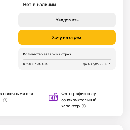
Нет в наличии
Уведомить
Хочу на отрез!
Количество заявок на отрез
0 м.п. из 35 м.п.
До выкупа: 35 м.п.
а наличными или
Фотографии несут
н
ознакомительный
характер