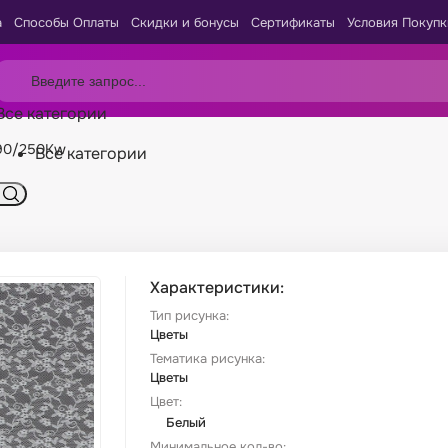
а
Способы Оплаты
Скидки и бонусы
Сертификаты
Условия Покупк
Все категории
190/250Kw
Все категории
Характеристики:
Тип рисунка:
Цветы
Тематика рисунка:
Цветы
Цвет:
Белый
Минимальное кол-во: