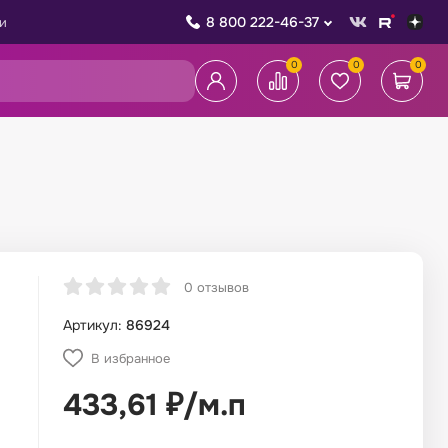
8 800 222-46-37
и
0
0
0
0 отзывов
Артикул:
86924
В избранное
433,61
₽
/
м.п