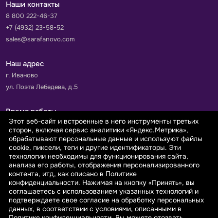
Наши контакты
8 800 222-46-37
+7 (4932) 23-58-52
sales@sarafanovo.com
Наш адрес
г. Иваново
ул. Поэта Лебедева, д.5
Время работы
Этот веб-сайт и встроенные в него инструменты третьих
Пн-Пт с 9.00 до 18.00
сторон, включая сервис аналитики «Яндекс.Метрика»,
Сб-Вс: выходной
обрабатывают персональные данные и используют файлы
cookie, пиксели, теги и другие идентификаторы. Эти
технологии необходимы для функционирования сайта,
Принимаем к оплате
анализа его работы, отображения персонализированного
контента, итд, как описано в Политике
конфиденциальности. Нажимая на кнопку «Принять», вы
соглашаетесь с использованием указанных технологий и
подтверждаете свое согласие на обработку персональных
данных, в соответствии с условиями, описанными в
© 2026 sarafanovo.com - Интернет-магазин "САРАФАНОВО"
Политике конфиденциальности. Вы можете отозвать