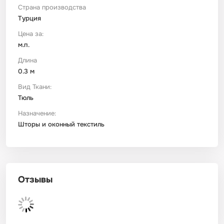
Страна производства
Турция
Футер
Имитации материалов
Цена за:
м.п.
Шелк Армани
Длина
0.3 м
Штапель
Вид Ткани:
Тюль
Назначение:
Шторы и оконный текстиль
Отзывы