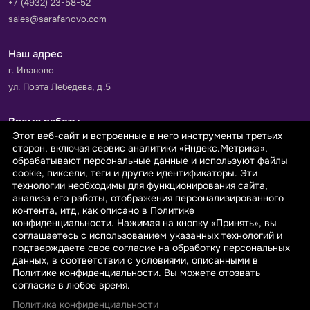
+7 (4932) 23-58-52
sales@sarafanovo.com
Наш адрес
г. Иваново
ул. Поэта Лебедева, д.5
Время работы
Этот веб-сайт и встроенные в него инструменты третьих
Пн-Пт с 9.00 до 18.00
сторон, включая сервис аналитики «Яндекс.Метрика»,
Сб-Вс: выходной
обрабатывают персональные данные и используют файлы
cookie, пиксели, теги и другие идентификаторы. Эти
технологии необходимы для функционирования сайта,
Принимаем к оплате
анализа его работы, отображения персонализированного
контента, итд, как описано в Политике
конфиденциальности. Нажимая на кнопку «Принять», вы
соглашаетесь с использованием указанных технологий и
подтверждаете свое согласие на обработку персональных
данных, в соответствии с условиями, описанными в
© 2026 sarafanovo.com - Интернет-магазин "САРАФАНОВО"
Политике конфиденциальности. Вы можете отозвать
специализируется на производстве, продаже тканей оптом и в
согласие в любое время.
розницу с доставкой по Роcсии и СНГ.
Политика конфиденциальности