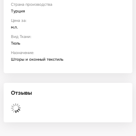
Страна производства
Турция
Футер
Имитации материалов
Цена за:
м.п.
Шелк Армани
Вид Ткани:
Тюль
Штапель
Назначение:
Шторы и оконный текстиль
Отзывы