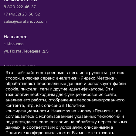
8 800 222-46-37
+7 (4932) 23-58-52
sales@sarafanovo.com
Наш адрес
г. Иваново
ул. Поэта Лебедева, д.5
Время работы
Этот веб-сайт и встроенные в него инструменты третьих
Пн-Пт с 9.00 до 18.00
сторон, включая сервис аналитики «Яндекс.Метрика»,
Сб-Вс: выходной
обрабатывают персональные данные и используют файлы
cookie, пиксели, теги и другие идентификаторы. Эти
технологии необходимы для функционирования сайта,
Принимаем к оплате
анализа его работы, отображения персонализированного
контента, итд, как описано в Политике
конфиденциальности. Нажимая на кнопку «Принять», вы
соглашаетесь с использованием указанных технологий и
подтверждаете свое согласие на обработку персональных
данных, в соответствии с условиями, описанными в
© 2026 sarafanovo.com - Интернет-магазин "САРАФАНОВО"
Политике конфиденциальности. Вы можете отозвать