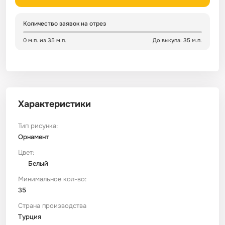
Сатин
Тик
Зеленый
Детский
Количество заявок на отрез
0 м.п. из 35 м.п.
До выкупа: 35 м.п.
Сатин Глосс
Тик наволочный
Синий
Праздничный
Сатин Жаккард
Тиси
Многоцветный
Еда
Характеристики
Сатин Страйп
ТиСи Твил
Город / архитектура
Тип рисунка:
Сатин Твил
Трикотаж
Морская тема
Орнамент
Цвет:
Белый
Сетка
Тюль
Космос
Минимальное кол-во:
35
Ситец
Фланель
Техника / транспорт
Страна производства
Турция
Спанбонд
Флис
Этнический