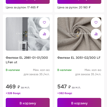
Цена за рулон: 17 465
₽
Цена за рулон: 20 160
₽
Фентези EL 2981-01-01/300
Фентези EL 3051-02/300 LF
LFen ut
В наличии
Мин. кол-во
В наличии
Мин. кол-во
для заказа 35 /м.п.
для заказа 35 /м.п.
469
547
₽
₽
за м.п.
за м.п.
+328 бонус
+382 бонус
В корзину
В корзину