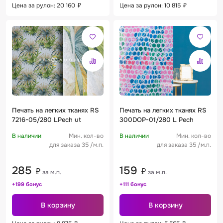
Цена за рулон: 20 160
₽
Цена за рулон: 10 815
₽
Печать на легких тканях RS
Печать на легких тканях RS
7216-05/280 LPech ut
300DOP-01/280 L Pech
В наличии
Мин. кол-во
В наличии
Мин. кол-во
для заказа 35 /м.п.
для заказа 35 /м.п.
285
159
₽
₽
за м.п.
за м.п.
+199 бонус
+111 бонус
В корзину
В корзину