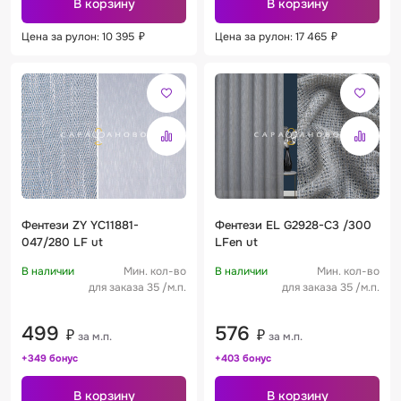
В корзину
В корзину
Цена за рулон: 10 395
₽
Цена за рулон: 17 465
₽
Фентези ZY YC11881-
Фентези EL G2928-C3 /300
047/280 LF ut
LFen ut
В наличии
Мин. кол-во
В наличии
Мин. кол-во
для заказа 35 /м.п.
для заказа 35 /м.п.
499
576
₽
₽
за м.п.
за м.п.
+349 бонус
+403 бонус
В корзину
В корзину