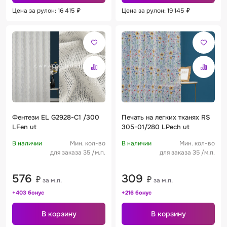
Цена за рулон: 16 415
₽
Цена за рулон: 19 145
₽
Фентези EL G2928-C1 /300
Печать на легких тканях RS
LFen ut
305-01/280 LPech ut
В наличии
Мин. кол-во
В наличии
Мин. кол-во
для заказа 35 /м.п.
для заказа 35 /м.п.
576
309
₽
₽
за м.п.
за м.п.
+403 бонус
+216 бонус
В корзину
В корзину