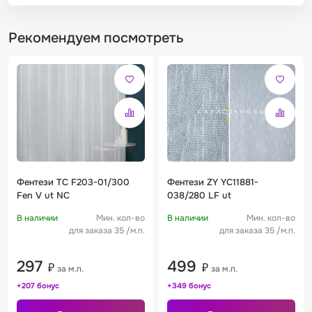
Рекомендуем посмотреть
Фентези TC F203-01/300
Фентези ZY YC11881-
Fen V ut NC
038/280 LF ut
В наличии
Мин. кол-во
В наличии
Мин. кол-во
для заказа 35 /м.п.
для заказа 35 /м.п.
297
499
₽
₽
за м.п.
за м.п.
+207 бонус
+349 бонус