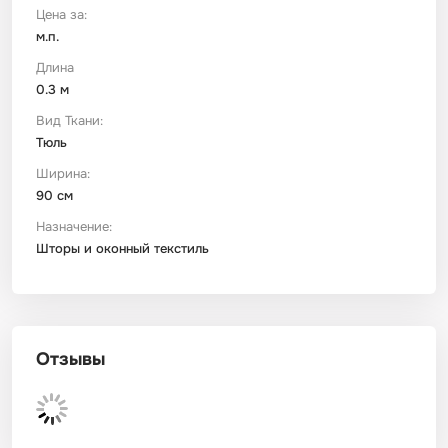
Цена за:
м.п.
Футер
Имитации материалов
Длина
0.3 м
Шелк Армани
Вид Ткани:
Тюль
Штапель
Ширина:
90 см
Назначение:
Шторы и оконный текстиль
Отзывы