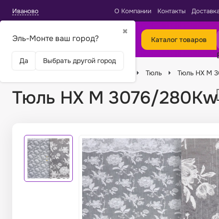
Иваново
О Компании
Контакты
Доставк
✖
Эль-Монте ваш город?
Каталог товаров
Да
Выбрать другой город
Главная
Ткани
Виды тканей
Тюль
Тюль HX M 
Тюль HX M 3076/280Kw