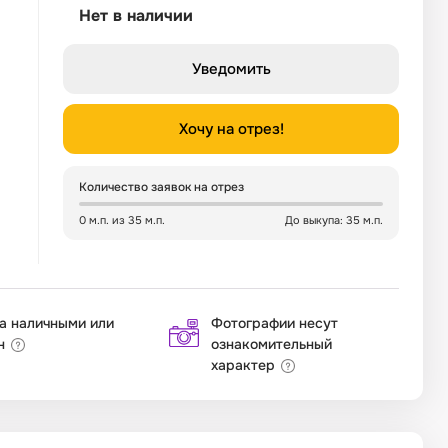
Нет в наличии
Уведомить
Хочу на отрез!
Количество заявок на отрез
0 м.п. из 35 м.п.
До выкупа: 35 м.п.
а наличными или
Фотографии несут
н
ознакомительный
характер