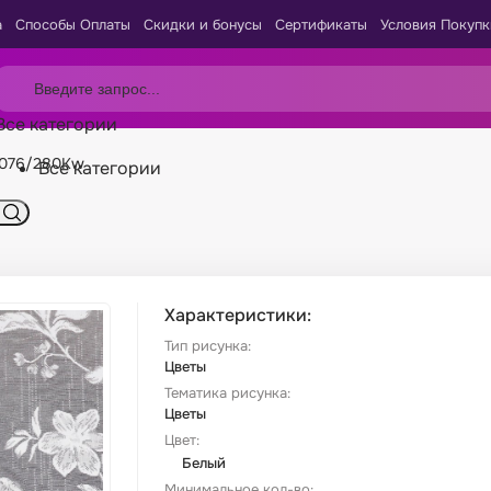
а
Способы Оплаты
Скидки и бонусы
Сертификаты
Условия Покупк
Все категории
3076/280Kw
Все категории
Характеристики:
Тип рисунка:
Цветы
Тематика рисунка:
Цветы
Цвет:
Белый
Минимальное кол-во: