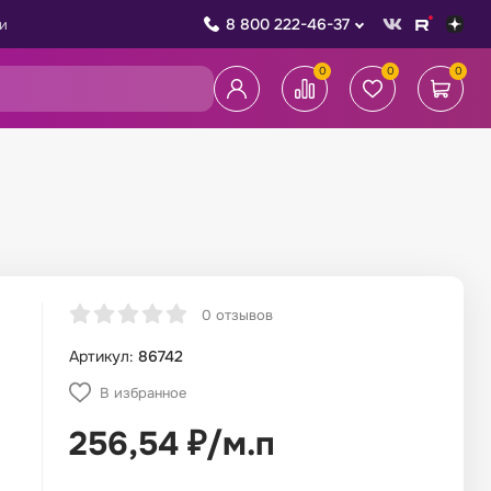
8 800 222-46-37
и
0
0
0
0 отзывов
Артикул:
86742
В избранное
256,54
₽
/
м.п