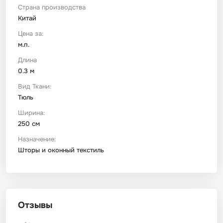
Страна производства
Китай
Футер
Имитации материалов
Цена за:
м.п.
Шелк Армани
Длина
0.3 м
Штапель
Вид Ткани:
Тюль
Ширина:
250 см
Назначение:
Шторы и оконный текстиль
Отзывы