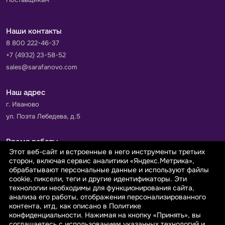
Наши контакты
8 800 222-46-37
+7 (4932) 23-58-52
sales@sarafanovo.com
Наш адрес
г. Иваново
ул. Поэта Лебедева, д.5
Время работы
Этот веб-сайт и встроенные в него инструменты третьих
Пн-Пт с 9.00 до 18.00
сторон, включая сервис аналитики «Яндекс.Метрика»,
Сб-Вс: выходной
обрабатывают персональные данные и используют файлы
cookie, пиксели, теги и другие идентификаторы. Эти
технологии необходимы для функционирования сайта,
Принимаем к оплате
анализа его работы, отображения персонализированного
контента, итд, как описано в Политике
конфиденциальности. Нажимая на кнопку «Принять», вы
соглашаетесь с использованием указанных технологий и