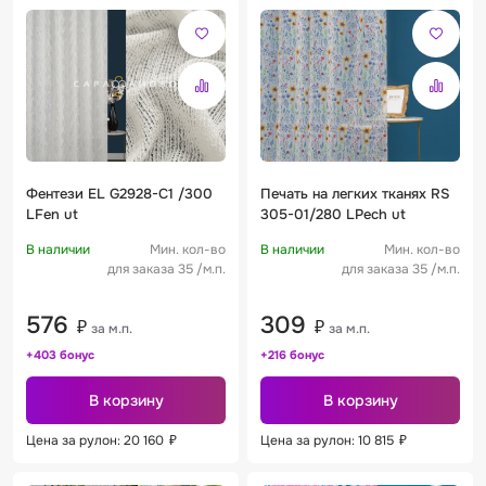
Фентези EL G2928-C1 /300
Печать на легких тканях RS
LFen ut
305-01/280 LPech ut
В наличии
Мин. кол-во
В наличии
Мин. кол-во
для заказа 35 /м.п.
для заказа 35 /м.п.
576
309
₽
₽
за м.п.
за м.п.
+403 бонус
+216 бонус
В корзину
В корзину
Цена за рулон: 20 160
₽
Цена за рулон: 10 815
₽