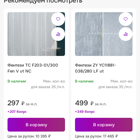
Рекомендуем посмотреть
Фентези TC F203-01/300
Фентези ZY YC11881-
Fen V ut NC
038/280 LF ut
В наличии
Мин. кол-во
В наличии
Мин. кол-во
для заказа 35 /м.п.
для заказа 35 /м.п.
297
499
₽
₽
за м.п.
за м.п.
+207 бонус
+349 бонус
В корзину
В корзину
Цена за рулон: 10 395
₽
Цена за рулон: 17 465
₽