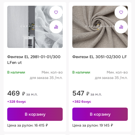
Фентези EL 2981-01-01/300
Фентези EL 3051-02/300 LF
LFen ut
В наличии
Мин. кол-во
В наличии
Мин. кол-во
для заказа 35 /м.п.
для заказа 35 /м.п.
469
547
₽
₽
за м.п.
за м.п.
+328 бонус
+382 бонус
В корзину
В корзину
Цена за рулон: 16 415
₽
Цена за рулон: 19 145
₽