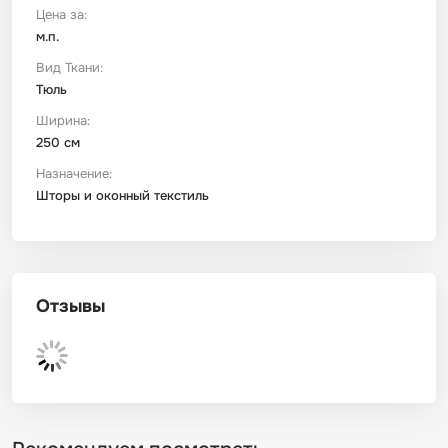
Цена за:
м.п.
Футер
Имитации материалов
Вид Ткани:
Тюль
Шелк Армани
Ширина:
250 см
Штапель
Назначение:
Шторы и оконный текстиль
Отзывы