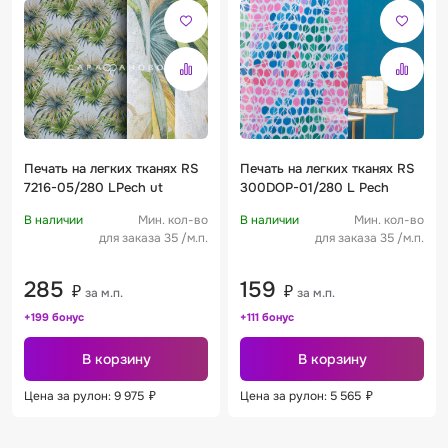
Печать на легких тканях RS
Печать на легких тканях RS
7216-05/280 LPech ut
300DOP-01/280 L Pech
В наличии
Мин. кол-во
В наличии
Мин. кол-во
для заказа 35 /м.п.
для заказа 35 /м.п.
285
159
₽
₽
за м.п.
за м.п.
+199 бонус
+111 бонус
В корзину
В корзину
Цена за рулон: 9 975
₽
Цена за рулон: 5 565
₽