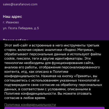
sales@sarafanovo.com
Наш адрес
г. Иваново
ул. Поэта Лебедева, д.5
Время работы
Этот веб-сайт и встроенные в него инструменты третьих
Пн-Пт с 9.00 до 18.00
сторон, включая сервис аналитики «Яндекс.Метрика»,
Сб-Вс: выходной
обрабатывают персональные данные и используют файлы
cookie, пиксели, теги и другие идентификаторы. Эти
технологии необходимы для функционирования сайта,
Принимаем к оплате
анализа его работы, отображения персонализированного
контента, итд, как описано в Политике
конфиденциальности. Нажимая на кнопку «Принять», вы
соглашаетесь с использованием указанных технологий и
подтверждаете свое согласие на обработку персональных
данных, в соответствии с условиями, описанными в
© 2026 sarafanovo.com - Интернет-магазин "САРАФАНОВО"
Политике конфиденциальности. Вы можете отозвать
специализируется на производстве, продаже тканей оптом и в
согласие в любое время.
розницу с доставкой по Роcсии и СНГ.
Политика конфиденциальности
Политика обработки персональных данных