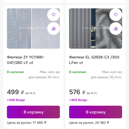
Фентези ZY YC11881-
Фентези EL G2928-C3 /300
047/280 LF ut
LFen ut
В наличии
Мин. кол-во
В наличии
Мин. кол-во
для заказа 35 /м.п.
для заказа 35 /м.п.
499
576
₽
₽
за м.п.
за м.п.
+349 бонус
+403 бонус
В корзину
В корзину
Цена за рулон: 17 465
₽
Цена за рулон: 20 160
₽