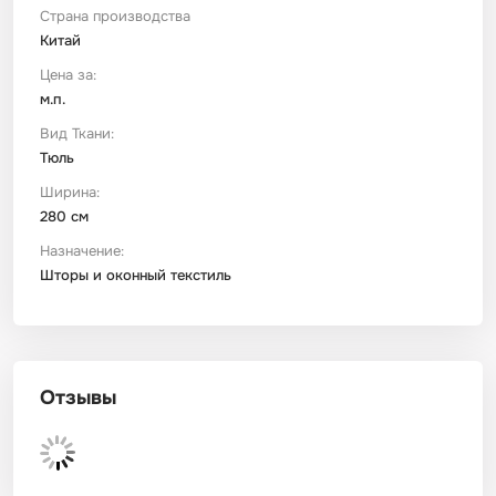
Страна производства
Китай
Футер
Имитации материалов
Цена за:
м.п.
Шелк Армани
Вид Ткани:
Тюль
Штапель
Ширина:
280 см
Назначение:
Шторы и оконный текстиль
Отзывы