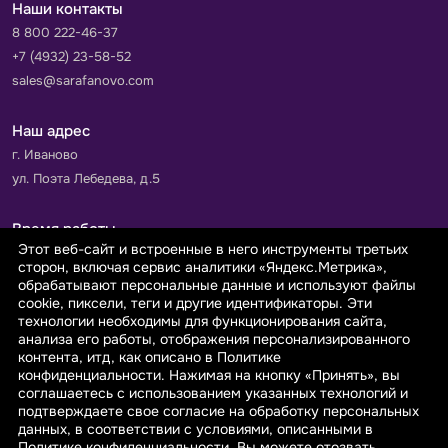
Наши контакты
8 800 222-46-37
+7 (4932) 23-58-52
sales@sarafanovo.com
Наш адрес
г. Иваново
ул. Поэта Лебедева, д.5
Время работы
Этот веб-сайт и встроенные в него инструменты третьих
Пн-Пт с 9.00 до 18.00
сторон, включая сервис аналитики «Яндекс.Метрика»,
Сб-Вс: выходной
обрабатывают персональные данные и используют файлы
cookie, пиксели, теги и другие идентификаторы. Эти
технологии необходимы для функционирования сайта,
Принимаем к оплате
анализа его работы, отображения персонализированного
контента, итд, как описано в Политике
конфиденциальности. Нажимая на кнопку «Принять», вы
соглашаетесь с использованием указанных технологий и
подтверждаете свое согласие на обработку персональных
данных, в соответствии с условиями, описанными в
© 2026 sarafanovo.com - Интернет-магазин "САРАФАНОВО"
Политике конфиденциальности. Вы можете отозвать