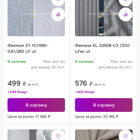
Фентези ZY YC11881-
Фентези EL G2928-C3 /300
047/280 LF ut
LFen ut
В наличии
Мин. кол-во
В наличии
Мин. кол-во
для заказа 35 /м.п.
для заказа 35 /м.п.
499
576
₽
₽
за м.п.
за м.п.
+349 бонус
+403 бонус
В корзину
В корзину
Цена за рулон: 17 465
₽
Цена за рулон: 20 160
₽