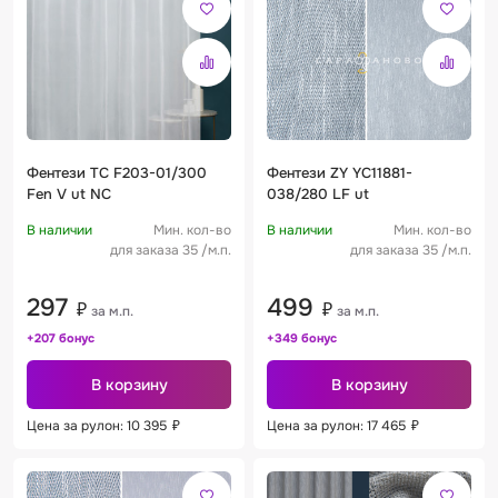
Фентези TC F203-01/300
Фентези ZY YC11881-
Fen V ut NC
038/280 LF ut
В наличии
Мин. кол-во
В наличии
Мин. кол-во
для заказа 35 /м.п.
для заказа 35 /м.п.
297
499
₽
₽
за м.п.
за м.п.
+207 бонус
+349 бонус
В корзину
В корзину
Цена за рулон: 10 395
₽
Цена за рулон: 17 465
₽