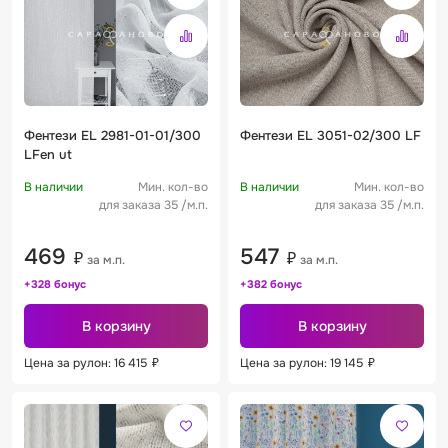
Фентези EL 2981-01-01/300
Фентези EL 3051-02/300 LF
LFen ut
В наличии
Мин. кол-во
В наличии
Мин. кол-во
для заказа 35 /м.п.
для заказа 35 /м.п.
469
547
₽
₽
за м.п.
за м.п.
+328 бонус
+382 бонус
В корзину
В корзину
Цена за рулон: 16 415
₽
Цена за рулон: 19 145
₽