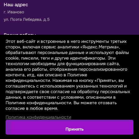
Наш адрес
г. Иваново
ул. Поэта Лебедева, д.5
Время работы
Этот веб-сайт и встроенные в него инструменты третьих
Пн-Пт с 9.00 до 18.00
сторон, включая сервис аналитики «Яндекс.Метрика»,
Сб-Вс: выходной
обрабатывают персональные данные и используют файлы
cookie, пиксели, теги и другие идентификаторы. Эти
технологии необходимы для функционирования сайта,
Принимаем к оплате
анализа его работы, отображения персонализированного
контента, итд, как описано в Политике
конфиденциальности. Нажимая на кнопку «Принять», вы
соглашаетесь с использованием указанных технологий и
подтверждаете свое согласие на обработку персональных
данных, в соответствии с условиями, описанными в
© 2026 sarafanovo.com - Интернет-магазин "САРАФАНОВО"
Политике конфиденциальности. Вы можете отозвать
специализируется на производстве, продаже тканей оптом и в
согласие в любое время.
розницу с доставкой по Роcсии и СНГ.
Политика конфиденциальности
Политика обработки персональных данных