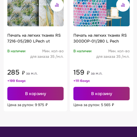
Печать на легких тканях RS
Печать на легких тканях RS
7216-05/280 LPech ut
300DOP-01/280 L Pech
В наличии
Мин. кол-во
В наличии
Мин. кол-во
для заказа 35 /м.п.
для заказа 35 /м.п.
285
159
₽
₽
за м.п.
за м.п.
+199 бонус
+111 бонус
В корзину
В корзину
Цена за рулон: 9 975
₽
Цена за рулон: 5 565
₽