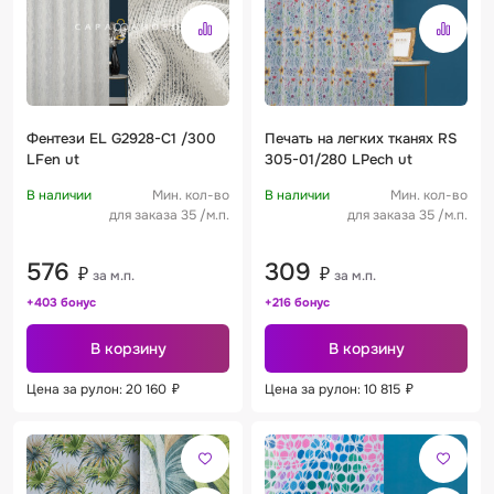
Фентези EL G2928-C1 /300
Печать на легких тканях RS
LFen ut
305-01/280 LPech ut
В наличии
Мин. кол-во
В наличии
Мин. кол-во
для заказа 35 /м.п.
для заказа 35 /м.п.
576
309
₽
₽
за м.п.
за м.п.
+403 бонус
+216 бонус
В корзину
В корзину
Цена за рулон: 20 160
₽
Цена за рулон: 10 815
₽