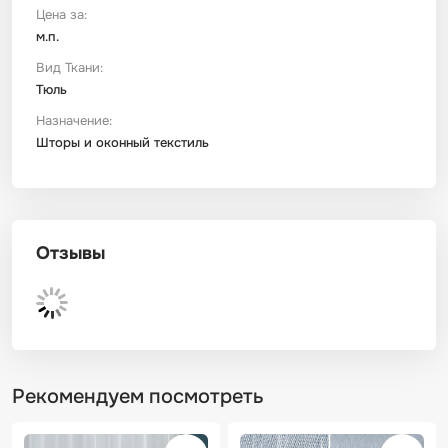
Цена за:
м.п.
Футер
Имитации материалов
Вид Ткани:
Тюль
Шелк Армани
Назначение:
Шторы и оконный текстиль
Штапель
Отзывы
Рекомендуем посмотреть