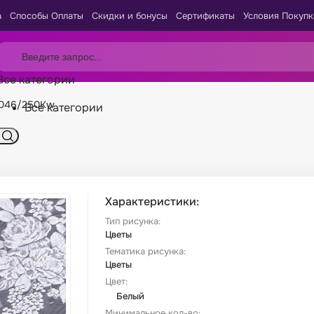
а
Способы Оплаты
Скидки и бонусы
Сертификаты
Условия Покупк
Все категории
4046/250Kw
Все категории
Характеристики:
Тип рисунка:
Цветы
Тематика рисунка:
Цветы
Цвет:
Белый
Минимальное кол-во: