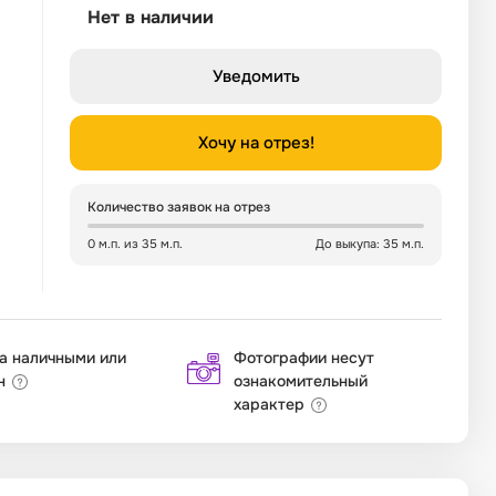
Нет в наличии
Уведомить
Хочу на отрез!
Количество заявок на отрез
0 м.п. из 35 м.п.
До выкупа: 35 м.п.
а наличными или
Фотографии несут
н
ознакомительный
характер