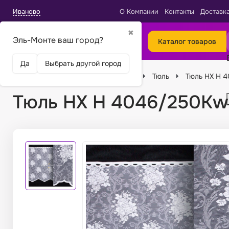
Иваново
О Компании
Контакты
Доставк
✖
Эль-Монте ваш город?
Каталог товаров
Да
Выбрать другой город
Главная
Ткани
Виды тканей
Тюль
Тюль HX H 
Тюль HX H 4046/250Kw