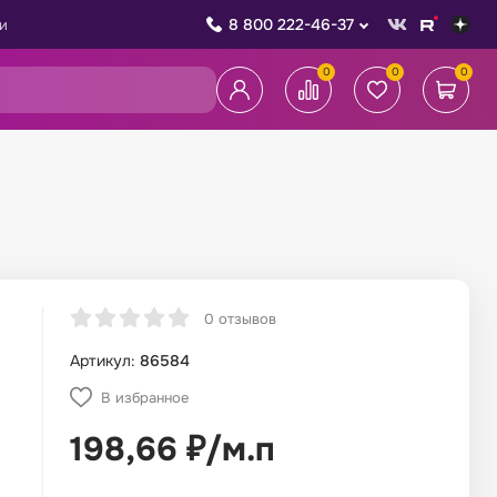
8 800 222-46-37
и
0
0
0
0 отзывов
Артикул:
86584
В избранное
198,66
₽
/
м.п