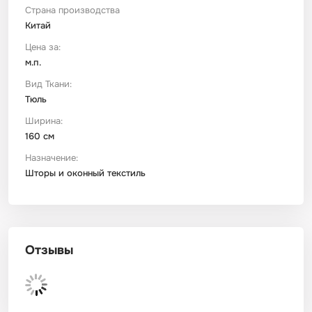
Страна производства
Китай
Футер
Имитации материалов
Цена за:
м.п.
Шелк Армани
Вид Ткани:
Тюль
Штапель
Ширина:
160 см
Назначение:
Шторы и оконный текстиль
Отзывы