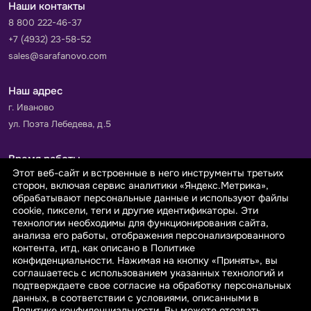
Наши контакты
8 800 222-46-37
+7 (4932) 23-58-52
sales@sarafanovo.com
Наш адрес
г. Иваново
ул. Поэта Лебедева, д.5
Время работы
Этот веб-сайт и встроенные в него инструменты третьих
Пн-Пт с 9.00 до 18.00
сторон, включая сервис аналитики «Яндекс.Метрика»,
Сб-Вс: выходной
обрабатывают персональные данные и используют файлы
cookie, пиксели, теги и другие идентификаторы. Эти
технологии необходимы для функционирования сайта,
Принимаем к оплате
анализа его работы, отображения персонализированного
контента, итд, как описано в Политике
конфиденциальности. Нажимая на кнопку «Принять», вы
соглашаетесь с использованием указанных технологий и
подтверждаете свое согласие на обработку персональных
данных, в соответствии с условиями, описанными в
© 2026 sarafanovo.com - Интернет-магазин "САРАФАНОВО"
Политике конфиденциальности. Вы можете отозвать