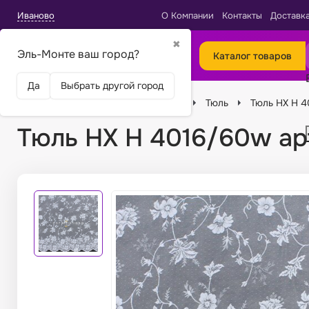
Иваново
О Компании
Контакты
Доставк
✖
Эль-Монте ваш город?
Каталог товаров
Да
Выбрать другой город
Главная
Ткани
Виды тканей
Тюль
Тюль HX H 4
Тюль HX H 4016/60w ар