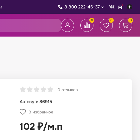
8 800 222-46-37
и
0
0
0
0 отзывов
Артикул:
86915
В избранное
102
₽
/
м.п