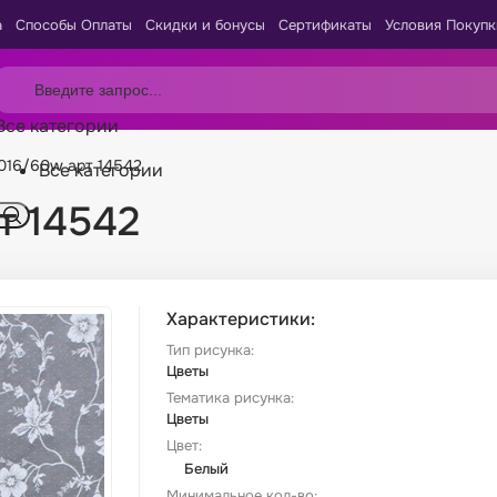
а
Способы Оплаты
Скидки и бонусы
Сертификаты
Условия Покупк
Все категории
016/60w арт 14542
Все категории
т 14542
Характеристики:
Тип рисунка:
Цветы
Тематика рисунка:
Цветы
Цвет:
Белый
Минимальное кол-во: