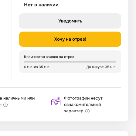
Нет в наличии
Уведомить
Хочу на отрез!
Количество заявок на отрез
0 м.п. из 35 м.п.
До выкупа: 35 м.п.
а наличными или
Фотографии несут
н
ознакомительный
характер