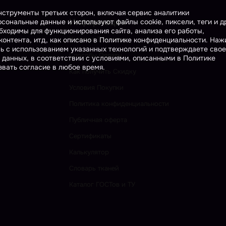
инструменты третьих сторон, включая сервис аналитики
Информация
сональные данные и используют файлы cookie, пиксели, теги и д
бходимы для функционирования сайта, анализа его работы,
Условия Доставки
онтента, итд, как описано в Политике конфиденциальности. На
сь с использованием указанных технологий и подтверждаете свое
Способы Оплаты
 данных, в соответствии с условиями, описанными в Политике
вать согласие в любое время.
Как получить Скидку
Условия Покупки
Политика конфиденциальности
Публичная оферта
Сертификаты
Калькулятор
Словарь тканей
Каталог ГОСТов и ТУ