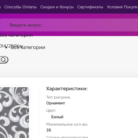
а
Способы Оплаты
Скидки и бонусы
Сертификаты
Условия Покупк
Все категории
4014/250Kw
Все категории
Характеристики:
Тип рисунка:
Орнамент
Цвет:
Белый
Минимальное кол-во:
35
Страна производства