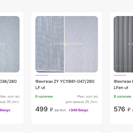
-038/280
Фентези ZY YC11881-047/280
Фентези 
LF ut
LFen ut
Мин. кол-во
В наличии
Мин. кол-во
В наличии
аза 35 /м.п.
для заказа 35 /м.п.
499
576
₽
₽
за м.п.
 бонус
+349 бонус