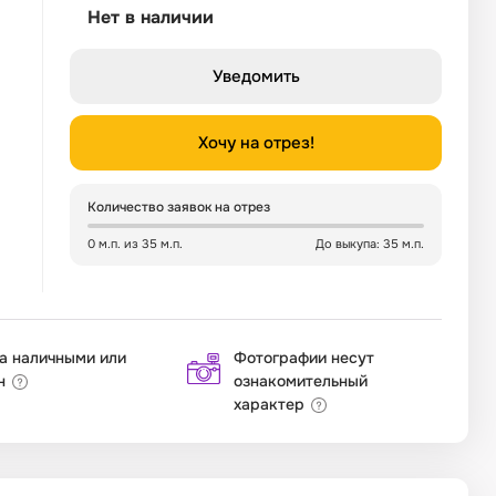
Нет в наличии
Уведомить
Хочу на отрез!
Количество заявок на отрез
0 м.п. из 35 м.п.
До выкупа: 35 м.п.
а наличными или
Фотографии несут
н
ознакомительный
характер