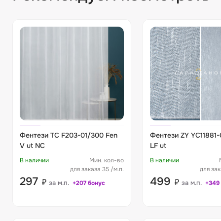
Фентези TC F203-01/300 Fen
Фентези ZY YC11881
V ut NC
LF ut
В наличии
Мин. кол-во
В наличии
для заказа 35 /м.п.
для зак
297
499
₽
₽
за м.п.
за м.п.
+207 бонус
+349