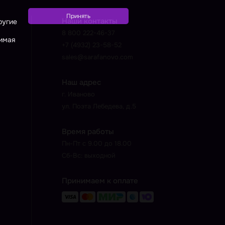
Наши контакты
ругие
8 800 222-46-37
жимая
+7 (4932) 23-58-52
sales@sarafanovo.com
Наш адрес
г. Иваново
ул. Поэта Лебедева, д.5
Время работы
Пн-Пт с 9.00 до 18.00
Сб-Вс: выходной
Принимаем к оплате