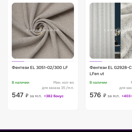
Фентези EL 3051-02/300 LF
Фентези EL G2928-C
LFen ut
В наличии
Мин. кол-во
В наличии
для заказа 35 /м.п.
для зак
547
576
₽
₽
за м.п.
за м.п.
+382 бонус
+403 