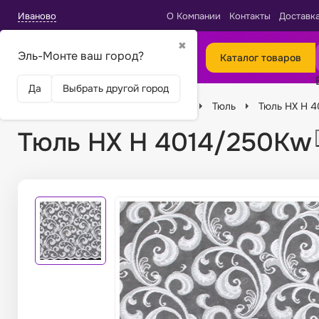
Иваново
О Компании
Контакты
Доставк
✖
Эль-Монте ваш город?
Каталог товаров
Да
Выбрать другой город
Главная
Ткани
Виды тканей
Тюль
Тюль HX H 
Тюль HX H 4014/250Kw