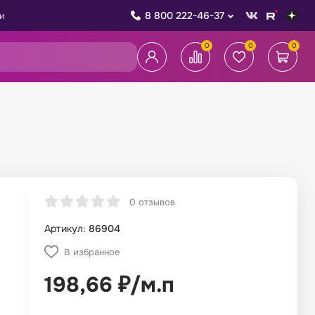
8 800 222-46-37
и
0
0
0
0 отзывов
Артикул:
86904
В избранное
198,66
₽
/
м.п