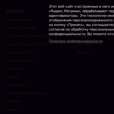
Этот веб-сайт и встроенные в него 
Каталог
О компании
«Яндекс.Метрика», обрабатывают пер
идентификаторы. Эти технологии нео
Ткани для дома
О нас
отображения персонализированного к
на кнопку «Принять», вы соглашаете
Ткани для одежды
Блог
согласие на обработку персональных
конфиденциальности. Вы можете отоз
Шторные и портьерные ткани
Отзывы
Политика конфиденциальности
Профессиональные ткани
Контакты
Ткани для HoReCa
Форум
Все виды тканей
По составу
По цвету
По рисунку
По стране производства
Новинки
Акции