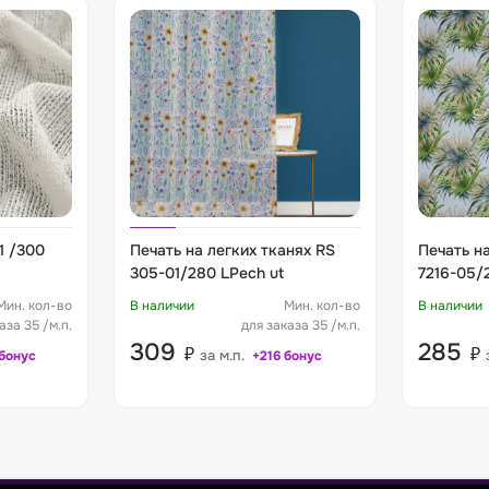
1 /300
Печать на легких тканях RS
Печать на
305-01/280 LPech ut
7216-05/
Мин. кол-во
В наличии
Мин. кол-во
В наличии
аза 35 /м.п.
для заказа 35 /м.п.
309
285
₽
₽
за м.п.
бонус
+216 бонус