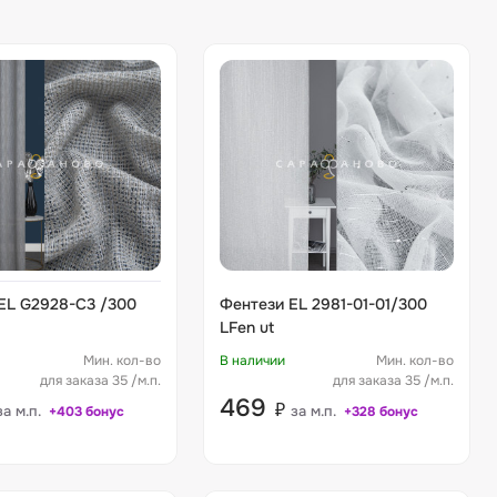
EL G2928-C3 /300
Фентези EL 2981-01-01/300
LFen ut
Мин. кол-во
В наличии
Мин. кол-во
для заказа 35 /м.п.
для заказа 35 /м.п.
469
₽
за м.п.
за м.п.
+403 бонус
+328 бонус