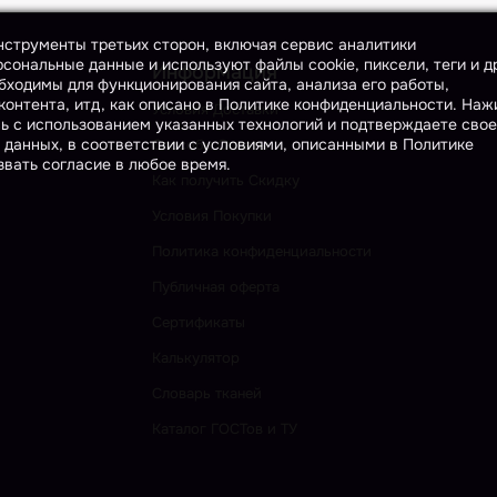
инструменты третьих сторон, включая сервис аналитики
сональные данные и используют файлы cookie, пиксели, теги и д
Информация
бходимы для функционирования сайта, анализа его работы,
онтента, итд, как описано в Политике конфиденциальности. На
Условия Доставки
сь с использованием указанных технологий и подтверждаете свое
 данных, в соответствии с условиями, описанными в Политике
Способы Оплаты
вать согласие в любое время.
Как получить Скидку
Условия Покупки
Политика конфиденциальности
Публичная оферта
Сертификаты
Калькулятор
Словарь тканей
Каталог ГОСТов и ТУ