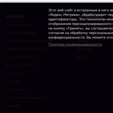
Этот веб-сайт и встроенные в него 
«Яндекс.Метрика», обрабатывают пер
Каталог
О компании
идентификаторы. Эти технологии нео
отображения персонализированного к
Ткани для дома
О нас
на кнопку «Принять», вы соглашаете
согласие на обработку персональных
Ткани для одежды
Блог
конфиденциальности. Вы можете отоз
Шторные и портьерные ткани
Отзывы
Политика конфиденциальности
Профессиональные ткани
Контакты
Ткани для HoReCa
Форум
Все виды тканей
По составу
По цвету
По рисунку
По стране производства
Новинки