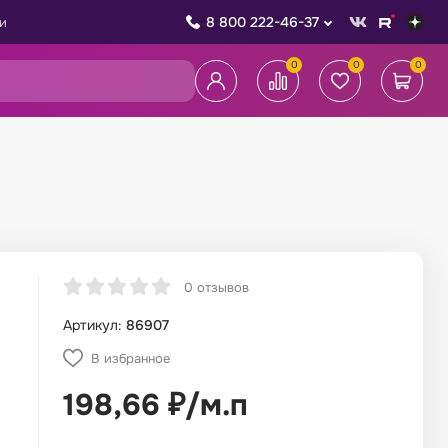
8 800 222-46-37
и
0
0
0
0 отзывов
Артикул:
86907
В избранное
198,66
₽
/
м.п