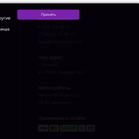
ругие
Наши контакты
8 800 222-46-37
жимая
+7 (4932) 23-58-52
sales@sarafanovo.com
Наш адрес
г. Иваново
ул. Поэта Лебедева, д.5
Время работы
Пн-Пт с 9.00 до 18.00
Сб-Вс: выходной
Принимаем к оплате