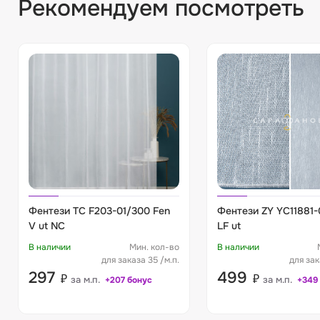
Рекомендуем посмотреть
Фентези TC F203-01/300 Fen
Фентези ZY YC11881
V ut NC
LF ut
В наличии
Мин. кол-во
В наличии
для заказа 35 /м.п.
для зак
297
499
₽
₽
за м.п.
за м.п.
+207 бонус
+349