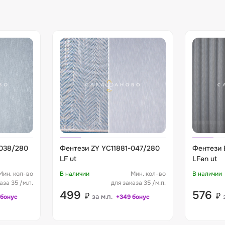
-038/280
Фентези ZY YC11881-047/280
Фентези 
LF ut
LFen ut
Мин. кол-во
В наличии
Мин. кол-во
В наличии
аза 35 /м.п.
для заказа 35 /м.п.
499
576
₽
₽
за м.п.
 бонус
+349 бонус