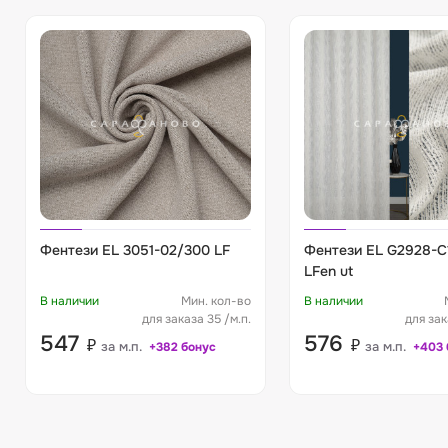
Фентези EL 3051-02/300 LF
Фентези EL G2928-C
LFen ut
В наличии
Мин. кол-во
В наличии
для заказа 35 /м.п.
для зак
547
576
₽
₽
за м.п.
за м.п.
+382 бонус
+403 