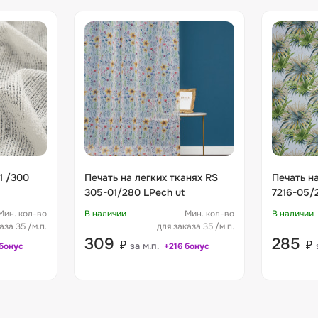
1 /300
Печать на легких тканях RS
Печать на
305-01/280 LPech ut
7216-05/
Мин. кол-во
В наличии
Мин. кол-во
В наличии
аза 35 /м.п.
для заказа 35 /м.п.
309
285
₽
₽
за м.п.
бонус
+216 бонус