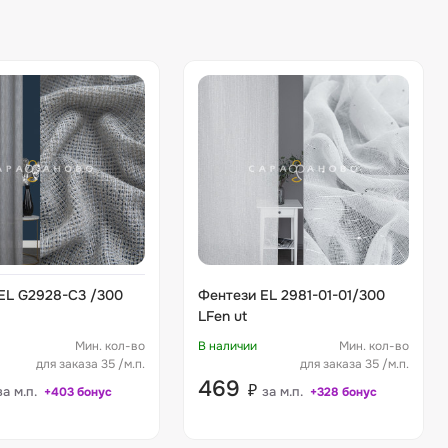
EL G2928-C3 /300
Фентези EL 2981-01-01/300
LFen ut
Мин. кол-во
В наличии
Мин. кол-во
для заказа 35 /м.п.
для заказа 35 /м.п.
469
₽
за м.п.
за м.п.
+403 бонус
+328 бонус