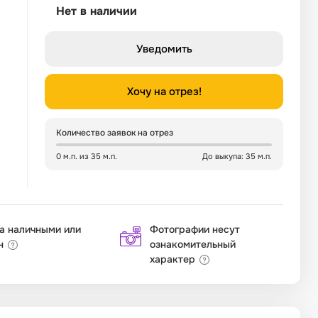
Нет в наличии
Уведомить
Хочу на отрез!
Количество заявок на отрез
0 м.п. из 35 м.п.
До выкупа: 35 м.п.
а наличными или
Фотографии несут
н
ознакомительный
характер