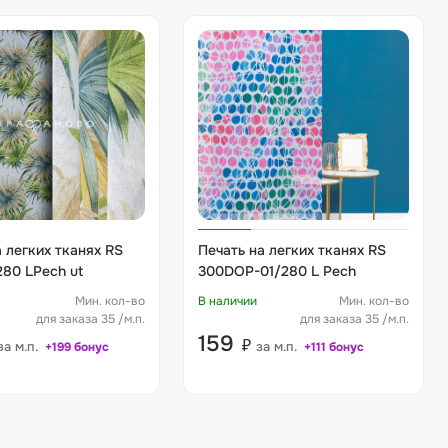
 легких тканях RS
Печать на легких тканях RS
280 LPech ut
300DOP-01/280 L Pech
Мин. кол-во
В наличии
Мин. кол-во
для заказа 35 /м.п.
для заказа 35 /м.п.
159
₽
за м.п.
за м.п.
+199 бонус
+111 бонус