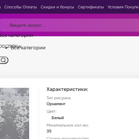
а
Способы Оплаты
Скидки и бонусы
Сертификаты
Условия Покупк
Все категории
900/290Kw
Все категории
Характеристики:
Тип рисунка:
Орнамент
Цвет:
Белый
Минимальное кол-во:
35
Страна производства