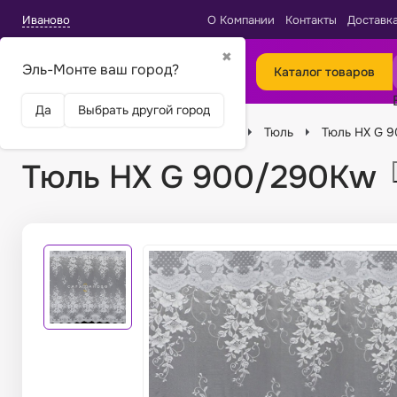
Иваново
О Компании
Контакты
Доставк
✖
Эль-Монте ваш город?
Каталог товаров
Да
Выбрать другой город
Главная
Ткани
Виды тканей
Тюль
Тюль HX G 
Тюль HX G 900/290Kw