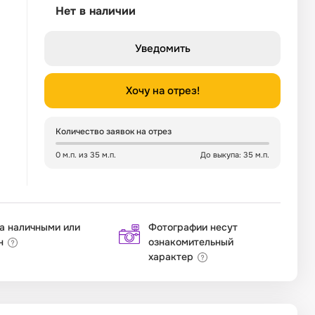
Нет в наличии
Уведомить
Хочу на отрез!
Количество заявок на отрез
0 м.п. из 35 м.п.
До выкупа: 35 м.п.
а наличными или
Фотографии несут
н
ознакомительный
характер