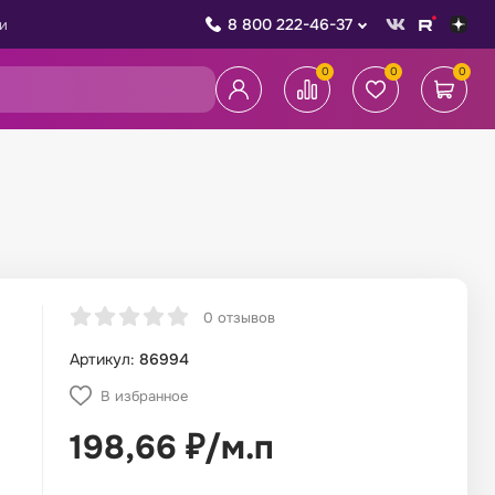
8 800 222-46-37
и
0
0
0
0 отзывов
Артикул:
86994
В избранное
198,66
₽
/
м.п