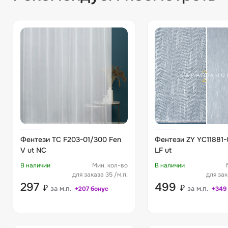
Фентези TC F203-01/300 Fen
Фентези ZY YC11881
V ut NC
LF ut
В наличии
Мин. кол-во
В наличии
для заказа 35 /м.п.
для зак
297
499
₽
₽
за м.п.
за м.п.
+207 бонус
+349