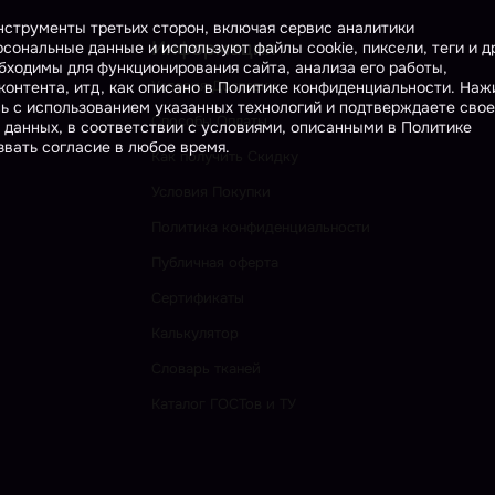
инструменты третьих сторон, включая сервис аналитики
Информация
сональные данные и используют файлы cookie, пиксели, теги и д
бходимы для функционирования сайта, анализа его работы,
Условия Доставки
онтента, итд, как описано в Политике конфиденциальности. На
сь с использованием указанных технологий и подтверждаете свое
Способы Оплаты
 данных, в соответствии с условиями, описанными в Политике
вать согласие в любое время.
Как получить Скидку
Условия Покупки
Политика конфиденциальности
Публичная оферта
Сертификаты
Калькулятор
Словарь тканей
Каталог ГОСТов и ТУ