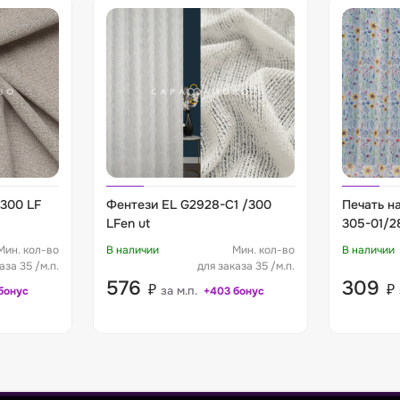
300 LF
Фентези EL G2928-C1 /300
Печать на
LFen ut
305-01/2
Мин. кол-во
В наличии
Мин. кол-во
В наличии
аза 35 /м.п.
для заказа 35 /м.п.
576
309
₽
₽
за м.п.
бонус
+403 бонус