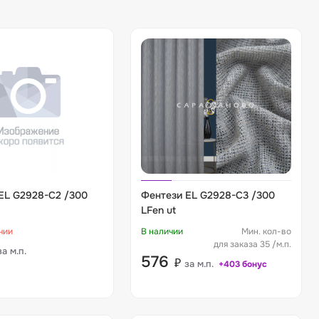
EL G2928-C2 /300
Фентези EL G2928-C3 /300
LFen ut
чии
В наличии
Мин. кол-во
для заказа 35 /м.п.
за м.п.
576
₽
за м.п.
+403 бонус