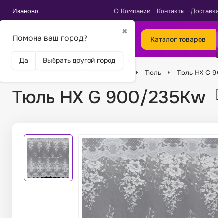
Иваново
О Компании
Контакты
Доставк
✖
Помона ваш город?
Каталог товаров
Да
Выбрать другой город
Главная
Ткани
Виды тканей
Тюль
Тюль HX G 
Тюль HX G 900/235Kw