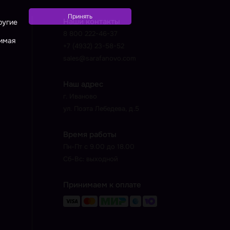
Наши контакты
ругие
8 800 222-46-37
жимая
+7 (4932) 23-58-52
sales@sarafanovo.com
Наш адрес
г. Иваново
ул. Поэта Лебедева, д.5
Время работы
Пн-Пт с 9.00 до 18.00
Сб-Вс: выходной
Принимаем к оплате