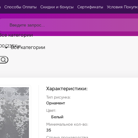
а
Способы Оплаты
Скидки и бонусы
Сертификаты
Условия Покупк
Все категории
900/235Kw
Все категории
Характеристики:
Тип рисунка:
Орнамент
Цвет:
Белый
Минимальное кол-во:
35
Страна производства