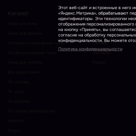
Этот веб-сайт и встроенные в него 
Каталог
О компании
«Яндекс.Метрика», обрабатывают пер
идентификаторы. Эти технологии нео
Ткани для дома
О нас
отображения персонализированного к
на кнопку «Принять», вы соглашаете
Ткани для одежды
Блог
согласие на обработку персональных
конфиденциальности. Вы можете отоз
Шторные и портьерные ткани
Отзывы
Политика конфиденциальности
Профессиональные ткани
Контакты
Ткани для HoReCa
Форум
Все виды тканей
По составу
По цвету
По рисунку
По стране производства
Новинки
Акции