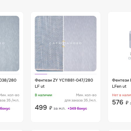
-038/280
Фентези ZY YC11881-047/280
Фентези 
LF ut
LFen ut
Мин. кол-во
В наличии
Мин. кол-во
Нет в нали
аза 35 /м.п.
для заказа 35 /м.п.
576
₽
499
₽
за м.п.
 бонус
+349 бонус