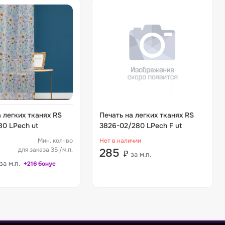
 легких тканях RS
Печать на легких тканях RS
80 LPech ut
3826-02/280 LPech F ut
Мин. кол-во
Нет в наличии
для заказа 35 /м.п.
285
₽
за м.п.
за м.п.
+216 бонус