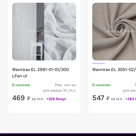
Фентези EL 2981-01-01/300
Фентези EL 3051-02/
LFen ut
В наличии
Мин. кол-во
В наличии
для заказа 35 /м.п.
для зак
469
547
₽
₽
за м.п.
за м.п.
+328 бонус
+382 