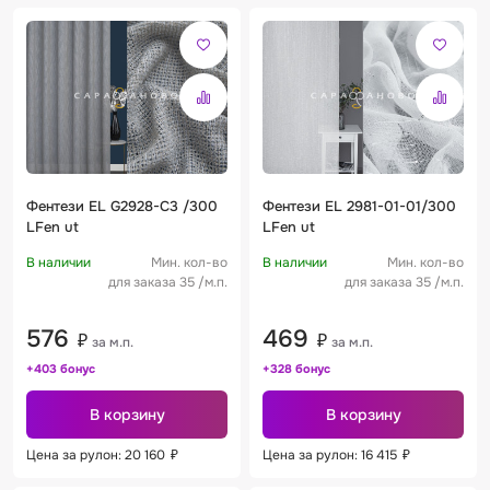
Фентези EL G2928-C3 /300
Фентези EL 2981-01-01/300
LFen ut
LFen ut
В наличии
Мин. кол-во
В наличии
Мин. кол-во
для заказа 35 /м.п.
для заказа 35 /м.п.
576
469
₽
₽
за м.п.
за м.п.
+403 бонус
+328 бонус
В корзину
В корзину
Цена за рулон: 20 160
₽
Цена за рулон: 16 415
₽