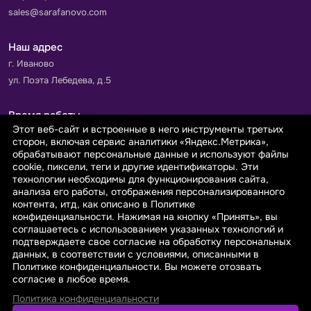
sales@sarafanovo.com
Наш адрес
г. Иваново
ул. Поэта Лебедева, д.5
Время работы
Этот веб-сайт и встроенные в него инструменты третьих
Пн-Пт с 9.00 до 18.00
сторон, включая сервис аналитики «Яндекс.Метрика»,
Сб-Вс: выходной
обрабатывают персональные данные и используют файлы
cookie, пиксели, теги и другие идентификаторы. Эти
технологии необходимы для функционирования сайта,
Принимаем к оплате
анализа его работы, отображения персонализированного
контента, итд, как описано в Политике
конфиденциальности. Нажимая на кнопку «Принять», вы
соглашаетесь с использованием указанных технологий и
подтверждаете свое согласие на обработку персональных
данных, в соответствии с условиями, описанными в
© 2026 sarafanovo.com - Интернет-магазин "САРАФАНОВО"
Политике конфиденциальности. Вы можете отозвать
специализируется на производстве, продаже тканей оптом и в
согласие в любое время.
розницу с доставкой по Роcсии и СНГ.
Политика конфиденциальности
Политика обработки персональных данных