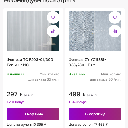
Рекомендуем посмотреть
Фентези TC F203-01/300
Фентези ZY YC11881-
Fen V ut NC
038/280 LF ut
В наличии
Мин. кол-во
В наличии
Мин. кол-во
для заказа 35 /м.п.
для заказа 35 /м.п.
297
499
₽
₽
за м.п.
за м.п.
+207 бонус
+349 бонус
В корзину
В корзину
Цена за рулон: 10 395
₽
Цена за рулон: 17 465
₽