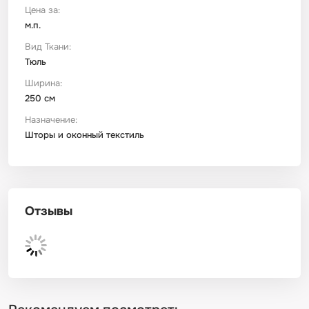
Цена за:
м.п.
Футер
Имитации материалов
Вид Ткани:
Тюль
Шелк Армани
Ширина:
250 см
Штапель
Назначение:
Шторы и оконный текстиль
Отзывы