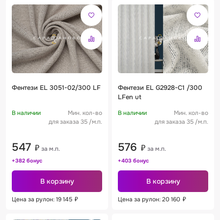
Фентези EL 3051-02/300 LF
Фентези EL G2928-C1 /300
LFen ut
В наличии
Мин. кол-во
В наличии
Мин. кол-во
для заказа 35 /м.п.
для заказа 35 /м.п.
547
576
₽
₽
за м.п.
за м.п.
+382 бонус
+403 бонус
В корзину
В корзину
Цена за рулон: 19 145
₽
Цена за рулон: 20 160
₽