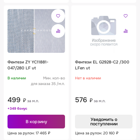
Фентези ZY YC11881-
Фентези EL G2928-C2 /300
047/280 LF ut
LFen ut
В наличии
Мин. кол-во
Нет в наличии
для заказа 35 /м.п.
499
576
₽
₽
за м.п.
за м.п.
+349 бонус
Уведомить о
В корзину
поступлении
Цена за рулон: 17 465
₽
Цена за рулон: 20 160
₽