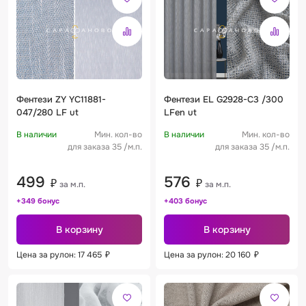
Фентези ZY YC11881-
Фентези EL G2928-C3 /300
047/280 LF ut
LFen ut
В наличии
Мин. кол-во
В наличии
Мин. кол-во
для заказа 35 /м.п.
для заказа 35 /м.п.
499
576
₽
₽
за м.п.
за м.п.
+349 бонус
+403 бонус
В корзину
В корзину
Цена за рулон: 17 465
₽
Цена за рулон: 20 160
₽