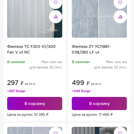
Фентези TC F203-01/300
Фентези ZY YC11881-
Fen V ut NC
038/280 LF ut
В наличии
Мин. кол-во
В наличии
Мин. кол-во
для заказа 35 /м.п.
для заказа 35 /м.п.
297
499
₽
₽
за м.п.
за м.п.
+207 бонус
+349 бонус
В корзину
В корзину
Цена за рулон: 10 395
₽
Цена за рулон: 17 465
₽