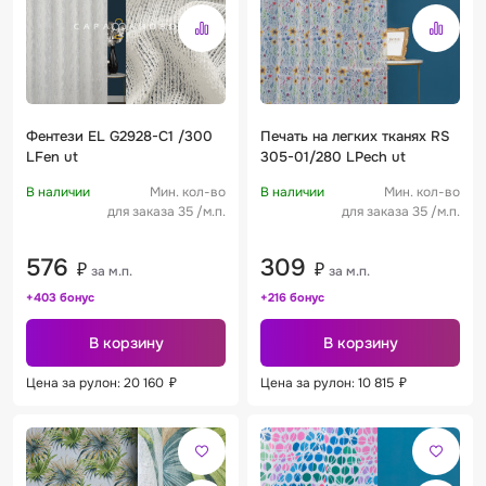
Фентези EL G2928-C1 /300
Печать на легких тканях RS
LFen ut
305-01/280 LPech ut
В наличии
Мин. кол-во
В наличии
Мин. кол-во
для заказа 35 /м.п.
для заказа 35 /м.п.
576
309
₽
₽
за м.п.
за м.п.
+403 бонус
+216 бонус
В корзину
В корзину
Цена за рулон: 20 160
₽
Цена за рулон: 10 815
₽