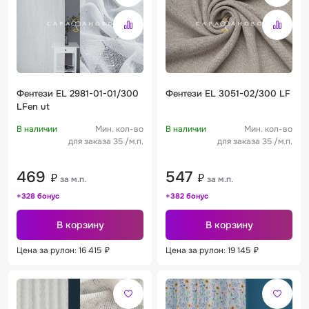
Фентези EL 2981-01-01/300
Фентези EL 3051-02/300 LF
LFen ut
В наличии
Мин. кол-во
В наличии
Мин. кол-во
для заказа 35 /м.п.
для заказа 35 /м.п.
469
547
₽
₽
за м.п.
за м.п.
+328 бонус
+382 бонус
В корзину
В корзину
Цена за рулон: 16 415
₽
Цена за рулон: 19 145
₽