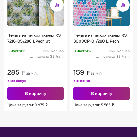
Печать на легких тканях RS
Печать на легких тканях RS
7216-05/280 LPech ut
300DOP-01/280 L Pech
В наличии
Мин. кол-во
В наличии
Мин. кол-во
для заказа 35 /м.п.
для заказа 35 /м.п.
285
159
₽
₽
за м.п.
за м.п.
+199 бонус
+111 бонус
В корзину
В корзину
Цена за рулон: 9 975
₽
Цена за рулон: 5 565
₽