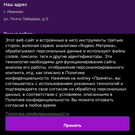
Наш адрес
г. Иваново
ул. Поэта Лебедева, д.5
Время работы
Этот веб-сайт и встроенные в него инструменты третьих
Пн-Пт с 9.00 до 18.00
сторон, включая сервис аналитики «Яндекс.Метрика»,
Сб-Вс: выходной
обрабатывают персональные данные и используют файлы
cookie, пиксели, теги и другие идентификаторы. Эти
технологии необходимы для функционирования сайта,
Принимаем к оплате
анализа его работы, отображения персонализированного
контента, итд, как описано в Политике
конфиденциальности. Нажимая на кнопку «Принять», вы
соглашаетесь с использованием указанных технологий и
подтверждаете свое согласие на обработку персональных
данных, в соответствии с условиями, описанными в
© 2026 sarafanovo.com - Интернет-магазин "САРАФАНОВО"
Политике конфиденциальности. Вы можете отозвать
специализируется на производстве, продаже тканей оптом и в
согласие в любое время.
розницу с доставкой по Роcсии и СНГ.
Политика конфиденциальности
Политика обработки персональных данных