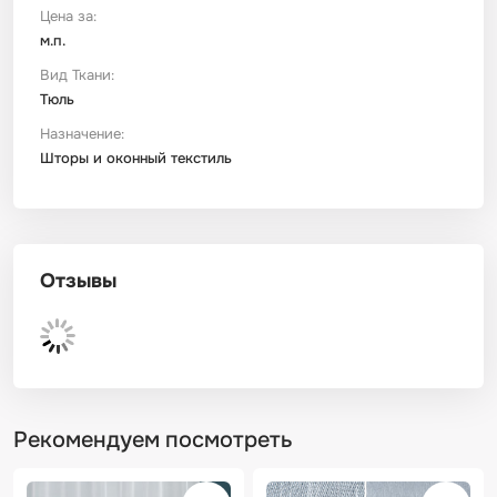
Цена за:
м.п.
Футер
Имитации материалов
Вид Ткани:
Тюль
Шелк Армани
Назначение:
Шторы и оконный текстиль
Штапель
Отзывы
Рекомендуем посмотреть