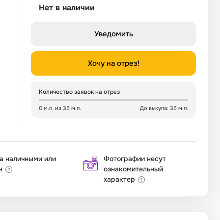
Нет в наличии
Уведомить
Хочу на отрез!
Количество заявок на отрез
0 м.п. из 35 м.п.
До выкупа: 35 м.п.
а наличными или
Фотографии несут
н
ознакомительный
характер