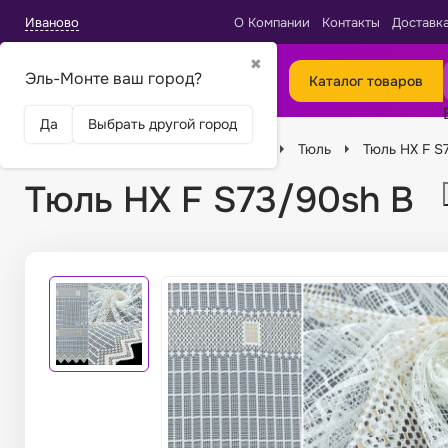
Иваново
О Компании
Контакты
Доставк
✖
Эль-Монте ваш город?
Каталог товаров
Да
Выбрать другой город
Главная
Ткани
Виды тканей
Тюль
Тюль HX F S
Тюль HX F S73/90sh B