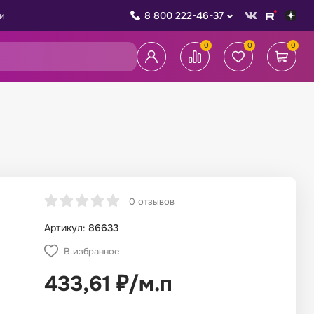
8 800 222-46-37
и
0
0
0
0 отзывов
Артикул:
86633
В избранное
433,61
₽
/
м.п