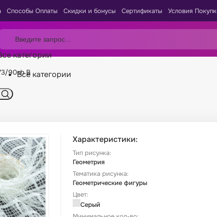
а
Способы Оплаты
Скидки и бонусы
Сертификаты
Условия Покупк
Все категории
73/90sh B
Все категории
Характеристики:
Тип рисунка:
Геометрия
Тематика рисунка:
Геометрические фигуры
Цвет:
Серый
Минимальное кол-во: