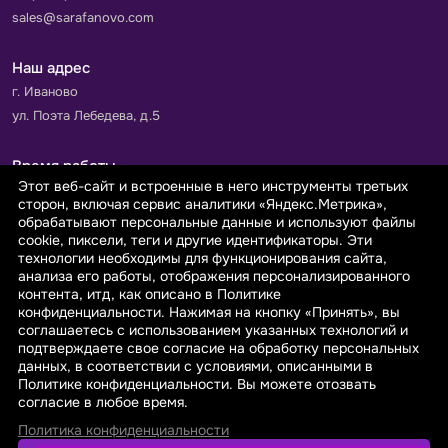
sales@sarafanovo.com
Наш адрес
г. Иваново
ул. Поэта Лебедева, д.5
Время работы
Этот веб-сайт и встроенные в него инструменты третьих
Пн-Пт с 9.00 до 18.00
сторон, включая сервис аналитики «Яндекс.Метрика»,
Сб-Вс: выходной
обрабатывают персональные данные и используют файлы
cookie, пиксели, теги и другие идентификаторы. Эти
технологии необходимы для функционирования сайта,
Принимаем к оплате
анализа его работы, отображения персонализированного
контента, итд, как описано в Политике
конфиденциальности. Нажимая на кнопку «Принять», вы
соглашаетесь с использованием указанных технологий и
подтверждаете свое согласие на обработку персональных
данных, в соответствии с условиями, описанными в
© 2026 sarafanovo.com - Интернет-магазин "САРАФАНОВО"
Политике конфиденциальности. Вы можете отозвать
специализируется на производстве, продаже тканей оптом и в
согласие в любое время.
розницу с доставкой по Роcсии и СНГ.
Политика конфиденциальности
Политика обработки персональных данных