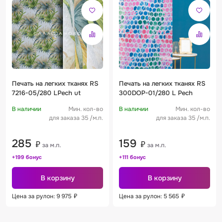
Печать на легких тканях RS
Печать на легких тканях RS
7216-05/280 LPech ut
300DOP-01/280 L Pech
В наличии
Мин. кол-во
В наличии
Мин. кол-во
для заказа 35 /м.п.
для заказа 35 /м.п.
285
159
₽
₽
за м.п.
за м.п.
+199 бонус
+111 бонус
В корзину
В корзину
Цена за рулон: 9 975
₽
Цена за рулон: 5 565
₽