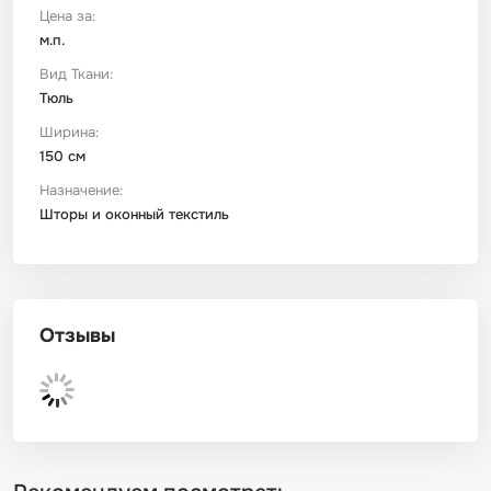
Цена за:
м.п.
Футер
Имитации материалов
Вид Ткани:
Тюль
Шелк Армани
Ширина:
150 см
Штапель
Назначение:
Шторы и оконный текстиль
Отзывы