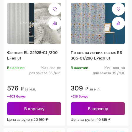
Фентези EL G2928-C1 /300
Печать на легких тканях RS
LFen ut
305-01/280 LPech ut
В наличии
Мин. кол-во
В наличии
Мин. кол-во
для заказа 35 /м.п.
для заказа 35 /м.п.
576
309
₽
₽
за м.п.
за м.п.
+403 бонус
+216 бонус
В корзину
В корзину
Цена за рулон: 20 160
₽
Цена за рулон: 10 815
₽