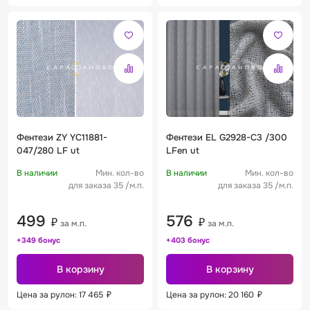
Фентези ZY YC11881-
Фентези EL G2928-C3 /300
047/280 LF ut
LFen ut
В наличии
Мин. кол-во
В наличии
Мин. кол-во
для заказа 35 /м.п.
для заказа 35 /м.п.
499
576
₽
₽
за м.п.
за м.п.
+349 бонус
+403 бонус
В корзину
В корзину
Цена за рулон: 17 465
₽
Цена за рулон: 20 160
₽