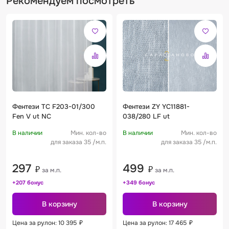
Рекомендуем посмотреть
Фентези TC F203-01/300
Фентези ZY YC11881-
Fen V ut NC
038/280 LF ut
В наличии
Мин. кол-во
В наличии
Мин. кол-во
для заказа 35 /м.п.
для заказа 35 /м.п.
297
499
₽
₽
за м.п.
за м.п.
+207 бонус
+349 бонус
В корзину
В корзину
Цена за рулон: 10 395
₽
Цена за рулон: 17 465
₽