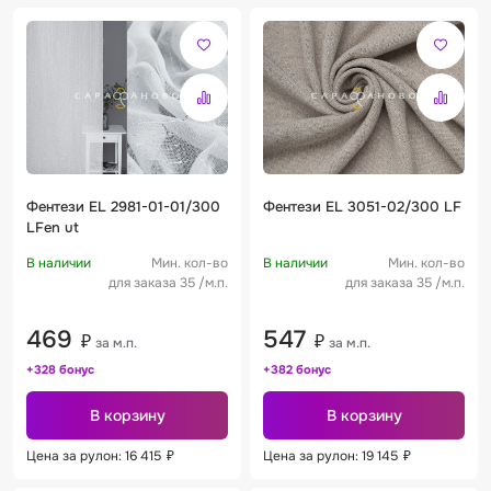
Фентези EL 2981-01-01/300
Фентези EL 3051-02/300 LF
LFen ut
В наличии
Мин. кол-во
В наличии
Мин. кол-во
для заказа 35 /м.п.
для заказа 35 /м.п.
469
547
₽
₽
за м.п.
за м.п.
+328 бонус
+382 бонус
В корзину
В корзину
Цена за рулон: 16 415
₽
Цена за рулон: 19 145
₽