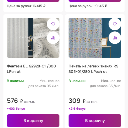
Цена за рулон: 16 415
₽
Цена за рулон: 19 145
₽
Фентези EL G2928-C1 /300
Печать на легких тканях RS
LFen ut
305-01/280 LPech ut
В наличии
Мин. кол-во
В наличии
Мин. кол-во
для заказа 35 /м.п.
для заказа 35 /м.п.
576
309
₽
₽
за м.п.
за м.п.
+403 бонус
+216 бонус
В корзину
В корзину