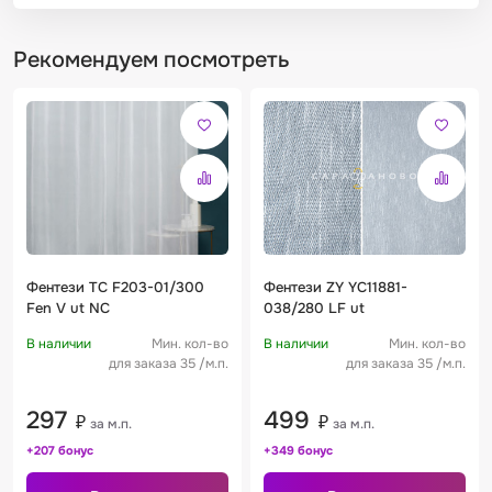
Рекомендуем посмотреть
Фентези TC F203-01/300
Фентези ZY YC11881-
Fen V ut NC
038/280 LF ut
В наличии
Мин. кол-во
В наличии
Мин. кол-во
для заказа 35 /м.п.
для заказа 35 /м.п.
297
499
₽
₽
за м.п.
за м.п.
+207 бонус
+349 бонус