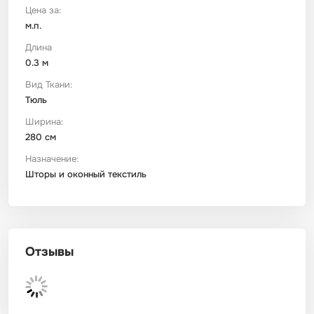
Цена за:
м.п.
Футер
Имитации материалов
Длина
0.3 м
Шелк Армани
Вид Ткани:
Тюль
Штапель
Ширина:
280 см
Назначение:
Шторы и оконный текстиль
Отзывы