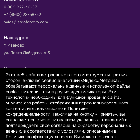
8 800 222-46-37
+7 (4932) 23-58-52
sales@sarafanovo.com
Наш адрес
г. Иваново
ул. Поэта Лебедева, д.5
Время работы
Этот веб-сайт и встроенные в него инструменты третьих
Пн-Пт с 9.00 до 18.00
сторон, включая сервис аналитики «Яндекс.Метрика»,
Сб-Вс: выходной
обрабатывают персональные данные и используют файлы
cookie, пиксели, теги и другие идентификаторы. Эти
технологии необходимы для функционирования сайта,
Принимаем к оплате
анализа его работы, отображения персонализированного
контента, итд, как описано в Политике
конфиденциальности. Нажимая на кнопку «Принять», вы
соглашаетесь с использованием указанных технологий и
подтверждаете свое согласие на обработку персональных
данных, в соответствии с условиями, описанными в
© 2026 sarafanovo.com - Интернет-магазин "САРАФАНОВО"
Политике конфиденциальности. Вы можете отозвать