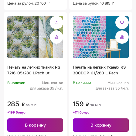
Цена за рулон: 20 160
₽
Цена за рулон: 10 815
₽
Печать на легких тканях RS
Печать на легких тканях RS
7216-05/280 LPech ut
300DOP-01/280 L Pech
В наличии
Мин. кол-во
В наличии
Мин. кол-во
для заказа 35 /м.п.
для заказа 35 /м.п.
285
159
₽
₽
за м.п.
за м.п.
+199 бонус
+111 бонус
В корзину
В корзину