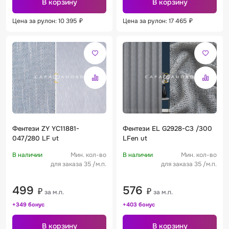
В корзину
В корзину
Цена за рулон: 10 395
₽
Цена за рулон: 17 465
₽
Фентези ZY YC11881-
Фентези EL G2928-C3 /300
047/280 LF ut
LFen ut
В наличии
Мин. кол-во
В наличии
Мин. кол-во
для заказа 35 /м.п.
для заказа 35 /м.п.
499
576
₽
₽
за м.п.
за м.п.
+349 бонус
+403 бонус
В корзину
В корзину