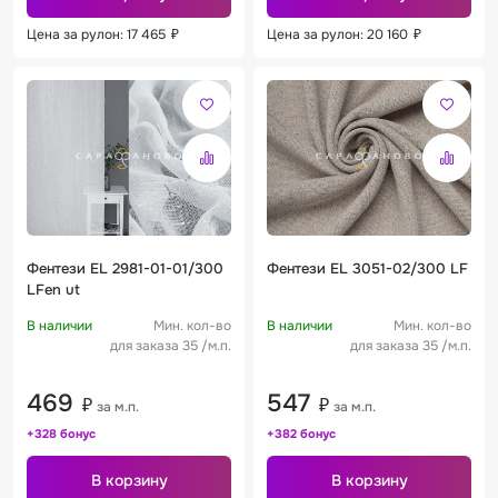
Цена за рулон: 17 465
₽
Цена за рулон: 20 160
₽
Фентези EL 2981-01-01/300
Фентези EL 3051-02/300 LF
LFen ut
В наличии
Мин. кол-во
В наличии
Мин. кол-во
для заказа 35 /м.п.
для заказа 35 /м.п.
469
547
₽
₽
за м.п.
за м.п.
+328 бонус
+382 бонус
В корзину
В корзину