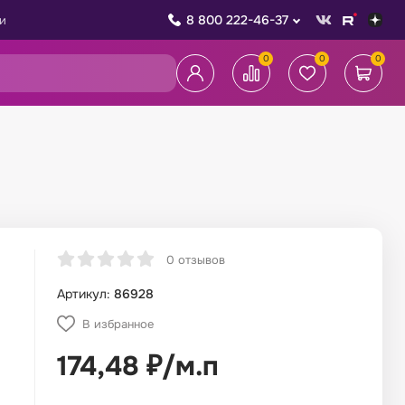
8 800 222-46-37
и
0
0
0
0 отзывов
Артикул:
86928
В избранное
174,48
₽
/
м.п