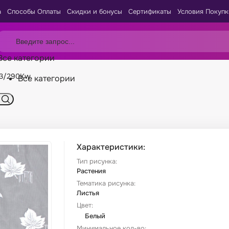
а
Способы Оплаты
Скидки и бонусы
Сертификаты
Условия Покупк
Все категории
03/290Kw
Все категории
Характеристики:
Тип рисунка:
Растения
Тематика рисунка:
Листья
Цвет:
Белый
Минимальное кол-во: