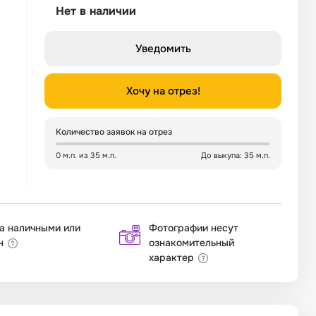
Нет в наличии
Уведомить
Хочу на отрез!
Количество заявок на отрез
0 м.п. из 35 м.п.
До выкупа: 35 м.п.
а наличными или
Фотографии несут
н
ознакомительный
характер