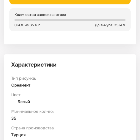
Сатин
Тик
Зеленый
Детский
Количество заявок на отрез
0 м.п. из 35 м.п.
До выкупа: 35 м.п.
Сатин Глосс
Тик наволочный
Синий
Праздничный
Сатин Жаккард
Тиси
Многоцветный
Еда
Характеристики
Сатин Страйп
ТиСи Твил
Город / архитектура
Тип рисунка:
Сатин Твил
Трикотаж
Морская тема
Орнамент
Цвет:
Белый
Сетка
Тюль
Космос
Минимальное кол-во:
35
Ситец
Фланель
Техника / транспорт
Страна производства
Турция
Спанбонд
Флис
Этнический