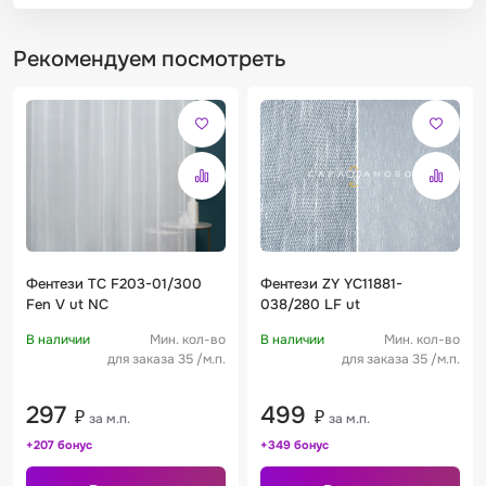
Рекомендуем посмотреть
Фентези TC F203-01/300
Фентези ZY YC11881-
Fen V ut NC
038/280 LF ut
В наличии
Мин. кол-во
В наличии
Мин. кол-во
для заказа 35 /м.п.
для заказа 35 /м.п.
297
499
₽
₽
за м.п.
за м.п.
+207 бонус
+349 бонус