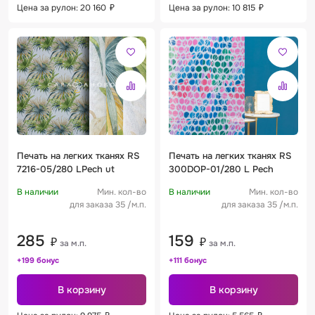
Цена за рулон: 20 160
₽
Цена за рулон: 10 815
₽
Печать на легких тканях RS
Печать на легких тканях RS
7216-05/280 LPech ut
300DOP-01/280 L Pech
В наличии
Мин. кол-во
В наличии
Мин. кол-во
для заказа 35 /м.п.
для заказа 35 /м.п.
285
159
₽
₽
за м.п.
за м.п.
+199 бонус
+111 бонус
В корзину
В корзину