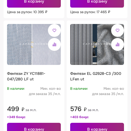
В корзину
В корзину
Цена за рулон: 10 395
₽
Цена за рулон: 17 465
₽
Фентези ZY YC11881-
Фентези EL G2928-C3 /300
047/280 LF ut
LFen ut
В наличии
Мин. кол-во
В наличии
Мин. кол-во
для заказа 35 /м.п.
для заказа 35 /м.п.
499
576
₽
₽
за м.п.
за м.п.
+349 бонус
+403 бонус
В корзину
В корзину