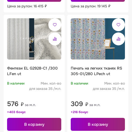
Цена за рулон: 16 415
₽
Цена за рулон: 19 145
₽
Фентези EL G2928-C1 /300
Печать на легких тканях RS
LFen ut
305-01/280 LPech ut
В наличии
Мин. кол-во
В наличии
Мин. кол-во
для заказа 35 /м.п.
для заказа 35 /м.п.
576
309
₽
₽
за м.п.
за м.п.
+403 бонус
+216 бонус
В корзину
В корзину