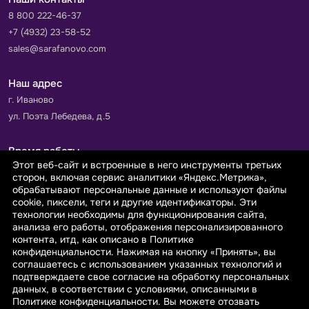
8 800 222-46-37
+7 (4932) 23-58-52
sales@sarafanovo.com
Наш адрес
г. Иваново
ул. Поэта Лебедева, д.5
Время работы
Этот веб-сайт и встроенные в него инструменты третьих
Пн-Пт с 9.00 до 18.00
сторон, включая сервис аналитики «Яндекс.Метрика»,
Сб-Вс: выходной
обрабатывают персональные данные и используют файлы
cookie, пиксели, теги и другие идентификаторы. Эти
технологии необходимы для функционирования сайта,
Принимаем к оплате
анализа его работы, отображения персонализированного
контента, итд, как описано в Политике
конфиденциальности. Нажимая на кнопку «Принять», вы
соглашаетесь с использованием указанных технологий и
подтверждаете свое согласие на обработку персональных
данных, в соответствии с условиями, описанными в
© 2026 sarafanovo.com - Интернет-магазин "САРАФАНОВО"
Политике конфиденциальности. Вы можете отозвать