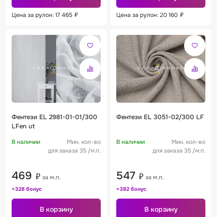
Цена за рулон: 17 465
₽
Цена за рулон: 20 160
₽
Фентези EL 2981-01-01/300
Фентези EL 3051-02/300 LF
LFen ut
В наличии
Мин. кол-во
В наличии
Мин. кол-во
для заказа 35 /м.п.
для заказа 35 /м.п.
469
547
₽
₽
за м.п.
за м.п.
+328 бонус
+382 бонус
В корзину
В корзину