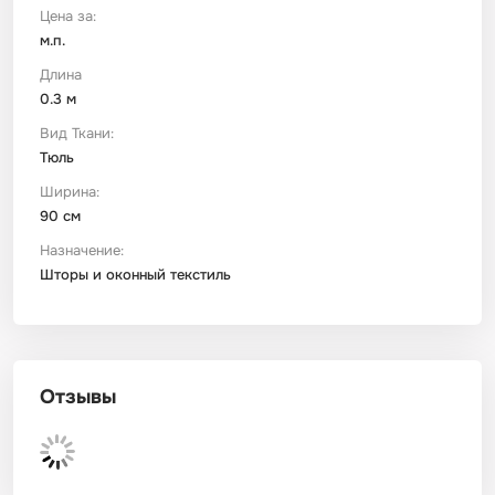
Цена за:
м.п.
Футер
Имитации материалов
Длина
0.3 м
Шелк Армани
Вид Ткани:
Тюль
Штапель
Ширина:
90 см
Назначение:
Шторы и оконный текстиль
Отзывы