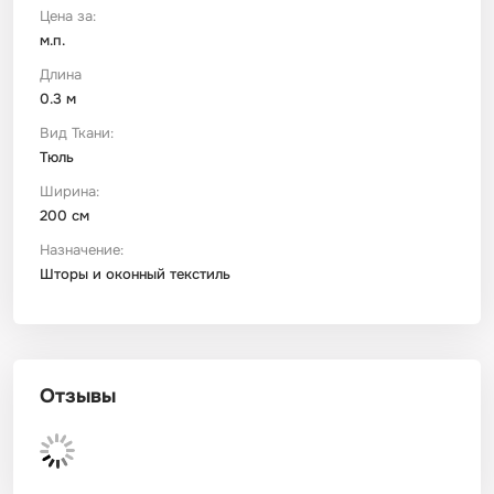
Цена за:
м.п.
Футер
Имитации материалов
Длина
0.3 м
Шелк Армани
Вид Ткани:
Тюль
Штапель
Ширина:
200 см
Назначение:
Шторы и оконный текстиль
Отзывы