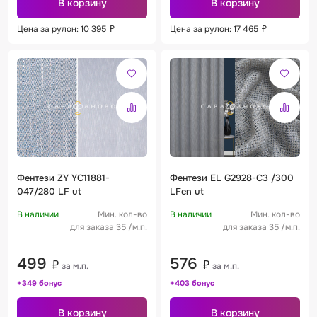
В корзину
В корзину
Цена за рулон: 10 395
₽
Цена за рулон: 17 465
₽
Фентези ZY YC11881-
Фентези EL G2928-C3 /300
047/280 LF ut
LFen ut
В наличии
Мин. кол-во
В наличии
Мин. кол-во
для заказа 35 /м.п.
для заказа 35 /м.п.
499
576
₽
₽
за м.п.
за м.п.
+349 бонус
+403 бонус
В корзину
В корзину