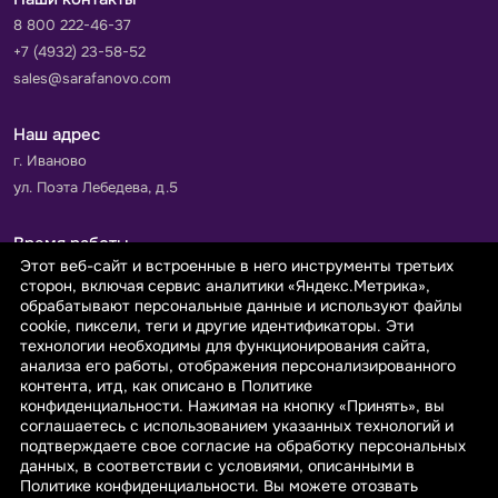
8 800 222-46-37
+7 (4932) 23-58-52
sales@sarafanovo.com
Наш адрес
г. Иваново
ул. Поэта Лебедева, д.5
Время работы
Этот веб-сайт и встроенные в него инструменты третьих
Пн-Пт с 9.00 до 18.00
сторон, включая сервис аналитики «Яндекс.Метрика»,
Сб-Вс: выходной
обрабатывают персональные данные и используют файлы
cookie, пиксели, теги и другие идентификаторы. Эти
технологии необходимы для функционирования сайта,
Принимаем к оплате
анализа его работы, отображения персонализированного
контента, итд, как описано в Политике
конфиденциальности. Нажимая на кнопку «Принять», вы
соглашаетесь с использованием указанных технологий и
подтверждаете свое согласие на обработку персональных
данных, в соответствии с условиями, описанными в
© 2026 sarafanovo.com - Интернет-магазин "САРАФАНОВО"
Политике конфиденциальности. Вы можете отозвать