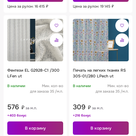
Цена за рулон: 16 415
₽
Цена за рулон: 19 145
₽
Фентези EL G2928-C1 /300
Печать на легких тканях RS
LFen ut
305-01/280 LPech ut
В наличии
Мин. кол-во
В наличии
Мин. кол-во
для заказа 35 /м.п.
для заказа 35 /м.п.
576
309
₽
₽
за м.п.
за м.п.
+403 бонус
+216 бонус
В корзину
В корзину