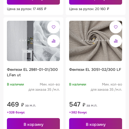
Цена за рулон: 17 465
₽
Цена за рулон: 20 160
₽
Фентези EL 2981-01-01/300
Фентези EL 3051-02/300 LF
LFen ut
В наличии
Мин. кол-во
В наличии
Мин. кол-во
для заказа 35 /м.п.
для заказа 35 /м.п.
469
547
₽
₽
за м.п.
за м.п.
+328 бонус
+382 бонус
В корзину
В корзину