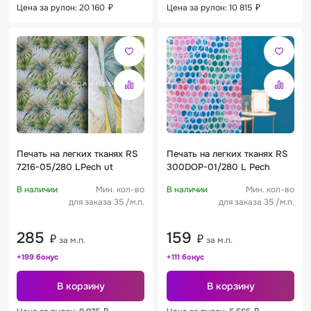
Цена за рулон: 20 160
₽
Цена за рулон: 10 815
₽
Печать на легких тканях RS
Печать на легких тканях RS
7216-05/280 LPech ut
300DOP-01/280 L Pech
В наличии
Мин. кол-во
В наличии
Мин. кол-во
для заказа 35 /м.п.
для заказа 35 /м.п.
285
159
₽
₽
за м.п.
за м.п.
+199 бонус
+111 бонус
В корзину
В корзину