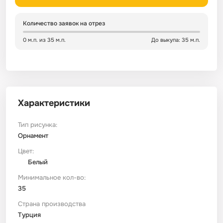
Сатин
Тик
Зеленый
Детский
Количество заявок на отрез
0 м.п. из 35 м.п.
До выкупа: 35 м.п.
Сатин Глосс
Тик наволочный
Синий
Праздничный
Сатин Жаккард
Тиси
Многоцветный
Еда
Характеристики
Сатин Страйп
ТиСи Твил
Город / архитектура
Тип рисунка:
Сатин Твил
Трикотаж
Морская тема
Орнамент
Цвет:
Белый
Сетка
Тюль
Космос
Минимальное кол-во:
35
Ситец
Фланель
Техника / транспорт
Страна производства
Турция
Спанбонд
Флис
Этнический