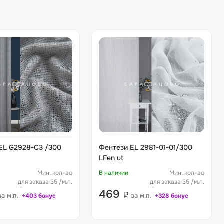
EL G2928-C3 /300
Фентези EL 2981-01-01/300
LFen ut
Мин. кол-во
В наличии
Мин. кол-во
для заказа 35 /м.п.
для заказа 35 /м.п.
469
₽
за м.п.
за м.п.
+403 бонус
+328 бонус