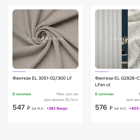
Фентези EL 3051-02/300 LF
Фентези EL G2928-C
LFen ut
В наличии
Мин. кол-во
В наличии
для заказа 35 /м.п.
для зак
547
576
₽
₽
за м.п.
за м.п.
+382 бонус
+403 