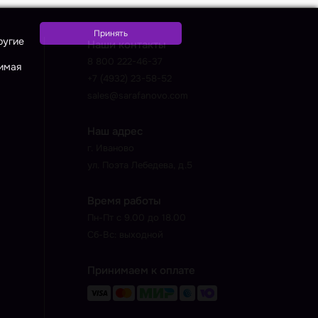
ругие
Наши контакты
8 800 222-46-37
жимая
+7 (4932) 23-58-52
sales@sarafanovo.com
Наш адрес
г. Иваново
ул. Поэта Лебедева, д.5
Время работы
Пн-Пт с 9.00 до 18.00
Сб-Вс: выходной
Принимаем к оплате