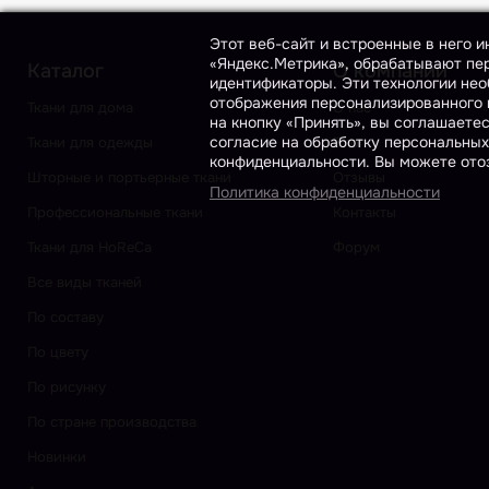
Этот веб-сайт и встроенные в него 
«Яндекс.Метрика», обрабатывают пер
Каталог
О компании
идентификаторы. Эти технологии нео
отображения персонализированного к
Ткани для дома
О нас
на кнопку «Принять», вы соглашаете
согласие на обработку персональных
Ткани для одежды
Блог
конфиденциальности. Вы можете отоз
Шторные и портьерные ткани
Отзывы
Политика конфиденциальности
Профессиональные ткани
Контакты
Ткани для HoReCa
Форум
Все виды тканей
По составу
По цвету
По рисунку
По стране производства
Новинки