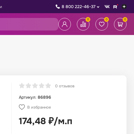
8 800 222-46-37
и
0
0
0
0 отзывов
Артикул:
86896
В избранное
174,48
₽
/
м.п