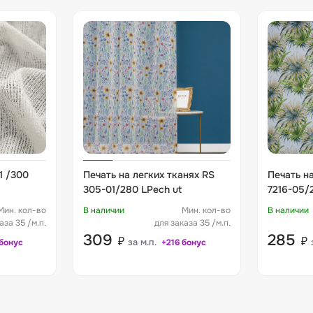
1 /300
Печать на легких тканях RS
Печать на
305-01/280 LPech ut
7216-05/
Мин. кол-во
В наличии
Мин. кол-во
В наличии
аза 35 /м.п.
для заказа 35 /м.п.
309
285
₽
₽
за м.п.
бонус
+216 бонус