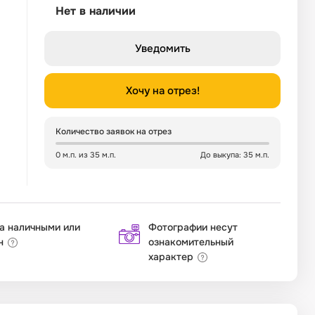
Нет в наличии
Уведомить
Хочу на отрез!
Количество заявок на отрез
0 м.п. из 35 м.п.
До выкупа: 35 м.п.
а наличными или
Фотографии несут
н
ознакомительный
характер