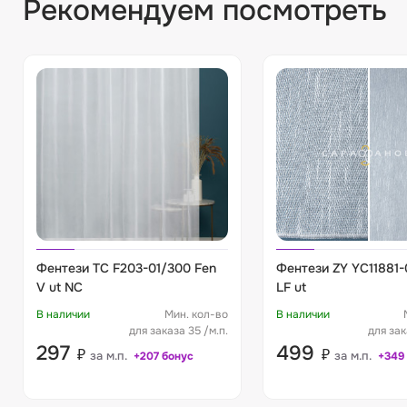
Рекомендуем посмотреть
Фентези TC F203-01/300 Fen
Фентези ZY YC11881
V ut NC
LF ut
В наличии
Мин. кол-во
В наличии
для заказа 35 /м.п.
для зак
297
499
₽
₽
за м.п.
за м.п.
+207 бонус
+349