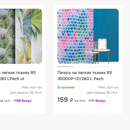
 легких тканях RS
Печать на легких тканях RS
280 LPech ut
300DOP-01/280 L Pech
Мин. кол-во
В наличии
Мин. кол-во
для заказа 35 /м.п.
для заказа 35 /м.п.
159
₽
за м.п.
за м.п.
+199 бонус
+111 бонус