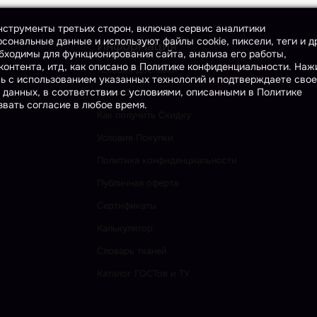
инструменты третьих сторон, включая сервис аналитики
сональные данные и используют файлы cookie, пиксели, теги и д
Информация
бходимы для функционирования сайта, анализа его работы,
онтента, итд, как описано в Политике конфиденциальности. На
Условия Доставки
сь с использованием указанных технологий и подтверждаете свое
 данных, в соответствии с условиями, описанными в Политике
Способы Оплаты
вать согласие в любое время.
Как получить Скидку
Условия Покупки
Политика конфиденциальности
Публичная оферта
Сертификаты
Калькулятор
Словарь тканей
Каталог ГОСТов и ТУ