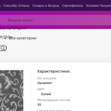
а
Способы Оплаты
Скидки и бонусы
Сертификаты
Условия Покупк
Все категории
18/150w
Все категории
Характеристики:
Тип рисунка:
Орнамент
Цвет:
Белый
Минимальное кол-во:
35
Страна производства