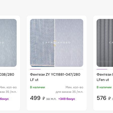
-038/280
Фентези ZY YC11881-047/280
Фентези 
LF ut
LFen ut
Мин. кол-во
В наличии
Мин. кол-во
В наличии
аза 35 /м.п.
для заказа 35 /м.п.
499
576
₽
₽
за м.п.
 бонус
+349 бонус