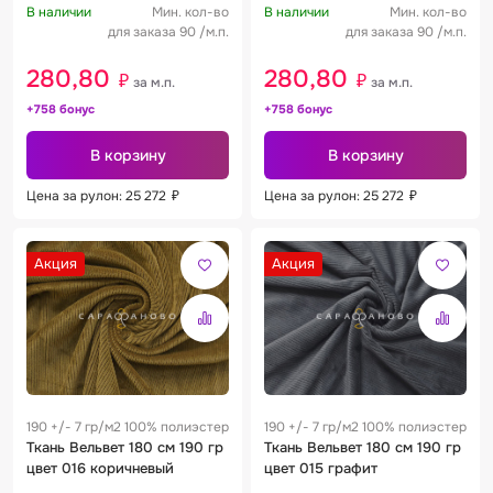
В наличии
Мин. кол-во
В наличии
Мин. кол-во
для заказа 90 /м.п.
для заказа 90 /м.п.
280,80
280,80
₽
₽
за м.п.
за м.п.
+758 бонус
+758 бонус
В корзину
В корзину
Цена за рулон: 25 272
₽
Цена за рулон: 25 272
₽
Акция
Акция
190 +/- 7 гр/м2 100% полиэстер
190 +/- 7 гр/м2 100% полиэстер
Ткань Вельвет 180 см 190 гр
Ткань Вельвет 180 см 190 гр
цвет 016 коричневый
цвет 015 графит