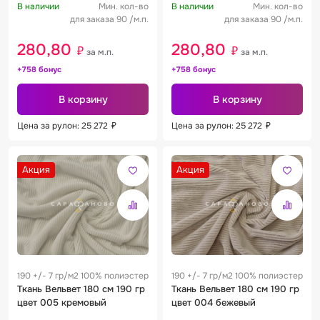
В наличии
Мин. кол-во
В наличии
Мин. кол-во
для заказа 90 /м.п.
для заказа 90 /м.п.
280,80
280,80
₽
₽
за м.п.
за м.п.
+758 бонус
+758 бонус
В корзину
В корзину
Цена за рулон: 25 272
₽
Цена за рулон: 25 272
₽
Акция
Акция
190 +/- 7 гр/м2 100% полиэстер
190 +/- 7 гр/м2 100% полиэстер
Ткань Вельвет 180 см 190 гр
Ткань Вельвет 180 см 190 гр
цвет 005 кремовый
цвет 004 бежевый