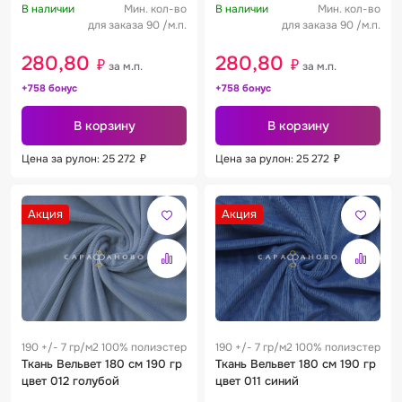
В наличии
Мин. кол-во
В наличии
Мин. кол-во
для заказа 90 /м.п.
для заказа 90 /м.п.
280,80
280,80
₽
₽
за м.п.
за м.п.
+758 бонус
+758 бонус
В корзину
В корзину
Цена за рулон: 25 272
₽
Цена за рулон: 25 272
₽
Акция
Акция
190 +/- 7 гр/м2 100% полиэстер
190 +/- 7 гр/м2 100% полиэстер
Ткань Вельвет 180 см 190 гр
Ткань Вельвет 180 см 190 гр
цвет 012 голубой
цвет 011 синий