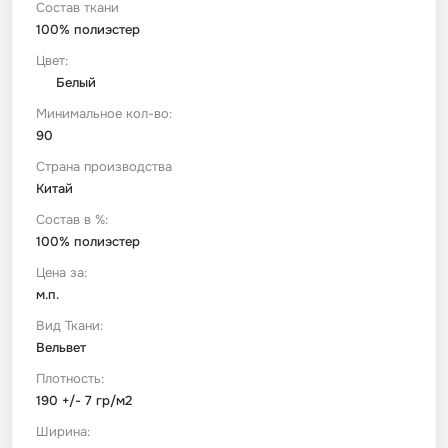
Состав ткани
100% полиэстер
Футер
Имитации материалов
Цвет:
Белый
Шелк Армани
Минимальное кол-во:
90
Штапель
Страна производства
Китай
Состав в %:
100% полиэстер
Цена за:
м.п.
Вид Ткани:
Вельвет
Плотность:
190 +/- 7 гр/м2
Ширина: