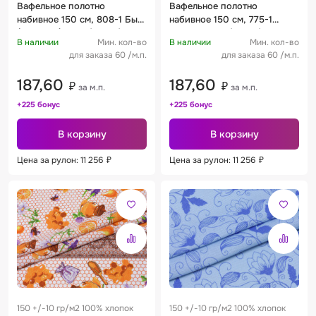
Вафельное полотно
Вафельное полотно
набивное 150 см, 808-1 Бык
набивное 150 см, 775-1
(4 купона) 120 +/- 10 г/м2
Винтаж 120 +/- 10 г/м2
В наличии
Мин. кол-во
В наличии
Мин. кол-во
для заказа 60 /м.п.
для заказа 60 /м.п.
187,60
187,60
₽
₽
за м.п.
за м.п.
+225 бонус
+225 бонус
В корзину
В корзину
Цена за рулон: 11 256
₽
Цена за рулон: 11 256
₽
150 +/-10 гр/м2 100% хлопок
150 +/-10 гр/м2 100% хлопок