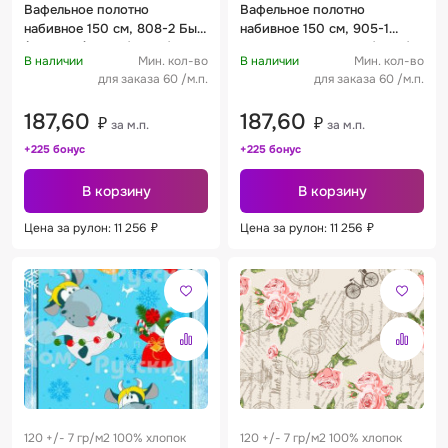
Вафельное полотно
Вафельное полотно
набивное 150 см, 808-2 Бык
набивное 150 см, 905-1
(4 купона) 120 +/- 10 г/м2
Светлая Пасха 150 +/- 9 г/
В наличии
Мин. кол-во
В наличии
Мин. кол-во
м2
для заказа 60 /м.п.
для заказа 60 /м.п.
187,60
187,60
₽
₽
за м.п.
за м.п.
+225 бонус
+225 бонус
В корзину
В корзину
Цена за рулон: 11 256
₽
Цена за рулон: 11 256
₽
120 +/- 7 гр/м2 100% хлопок
120 +/- 7 гр/м2 100% хлопок