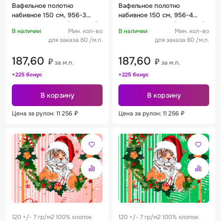
Вафельное полотно
Вафельное полотно
набивное 150 см, 956-3
набивное 150 см, 956-4
Счастливый тигр (3 купона)
Счастливый тигр (3 купона)
В наличии
Мин. кол-во
В наличии
Мин. кол-во
120 +/- 10 г/м2
120 +/- 10 г/м2
для заказа 60 /м.п.
для заказа 60 /м.п.
187,60
187,60
₽
₽
за м.п.
за м.п.
+225 бонус
+225 бонус
В корзину
В корзину
Цена за рулон: 11 256
₽
Цена за рулон: 11 256
₽
120 +/- 7 гр/м2 100% хлопок
120 +/- 7 гр/м2 100% хлопок