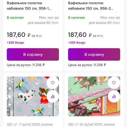
Вафельное полотно
Вафельное полотно
набивное 150 см, 956-1
набивное 150 см, 956-2
Счастливый тигр (3 купона)
Счастливый тигр (3 купона)
В наличии
Мин. кол-во
В наличии
Мин. кол-во
120 +/- 10 г/м2
120 +/- 10 г/м2
для заказа 60 /м.п.
для заказа 60 /м.п.
187,60
187,60
₽
₽
за м.п.
за м.п.
+225 бонус
+225 бонус
В корзину
В корзину
Цена за рулон: 11 256
₽
Цена за рулон: 11 256
₽
120 +/- 7 гр/м2 100% хлопок
150 +/-10 гр/м2 100% хлопок