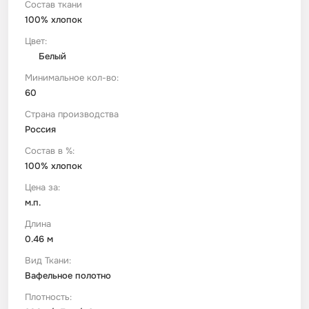
Состав ткани
100% хлопок
Футер
Имитации материалов
Цвет:
Белый
Шелк Армани
Минимальное кол-во:
60
Штапель
Страна производства
Россия
Состав в %:
100% хлопок
Цена за:
м.п.
Длина
0.46 м
Вид Ткани:
Вафельное полотно
Плотность: