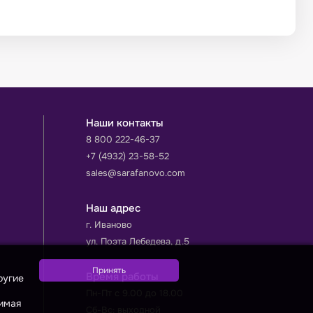
Наши контакты
8 800 222-46-37
+7 (4932) 23-58-52
sales@sarafanovo.com
Наш адрес
г. Иваново
ул. Поэта Лебедева, д.5
Время работы
ругие
Пн-Пт с 9.00 до 18.00
жимая
Сб-Вс: выходной