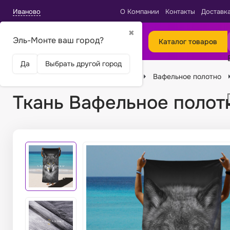
Иваново
О Компании
Контакты
Доставк
✖
Эль-Монте ваш город?
Каталог товаров
Да
Выбрать другой город
Главная
Ткани
Виды тканей
Вафельное полотно
Ткань Вафельное полотн