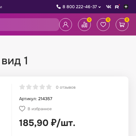
8 800 222-46-37
и
0
0
0
вид 1
0 отзывов
Артикул:
214357
В избранное
185,90
₽
/
шт.