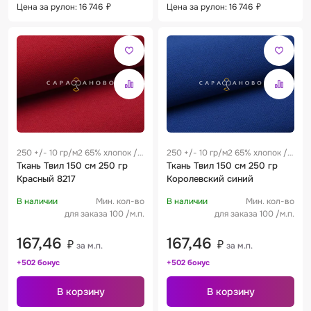
Цена за рулон: 16 746
₽
Цена за рулон: 16 746
₽
250 +/- 10 гр/м2 65% хлопок /
250 +/- 10 гр/м2 65% хлопок /
35% полиэстер 0.25 м
Ткань Твил 150 см 250 гр
35% полиэстер 0.25 м
Ткань Твил 150 см 250 гр
Красный 8217
Королевский синий
В наличии
Мин. кол-во
В наличии
Мин. кол-во
для заказа 100 /м.п.
для заказа 100 /м.п.
167,46
167,46
₽
₽
за м.п.
за м.п.
+502 бонус
+502 бонус
В корзину
В корзину