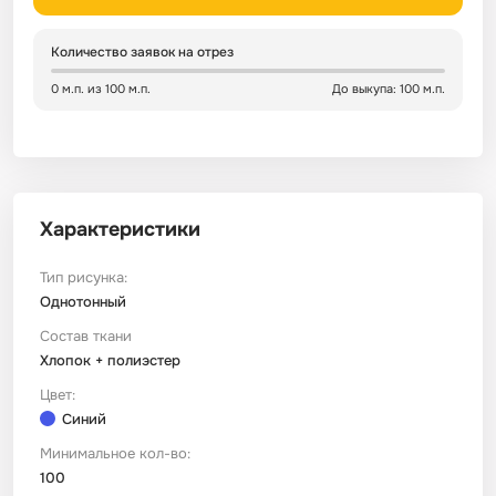
Сатин
Тик
Зеленый
Детский
Количество заявок на отрез
0 м.п. из 100 м.п.
До выкупа: 100 м.п.
Сатин Глосс
Тик наволочный
Синий
Праздничный
Сатин Жаккард
Тиси
Многоцветный
Еда
Характеристики
Сатин Страйп
ТиСи Твил
Город / архитектура
Тип рисунка:
Сатин Твил
Трикотаж
Морская тема
Однотонный
Состав ткани
Хлопок + полиэстер
Сетка
Тюль
Космос
Цвет:
Синий
Ситец
Фланель
Техника / транспорт
Минимальное кол-во:
100
Спанбонд
Флис
Этнический