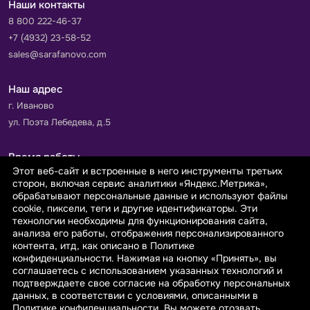
Наши контакты
8 800 222-46-37
+7 (4932) 23-58-52
sales@sarafanovo.com
Наш адрес
г. Иваново
ул. Поэта Лебедева, д.5
Время работы
Этот веб-сайт и встроенные в него инструменты третьих
Пн-Пт с 9.00 до 18.00
сторон, включая сервис аналитики «Яндекс.Метрика»,
Сб-Вс: выходной
обрабатывают персональные данные и используют файлы
cookie, пиксели, теги и другие идентификаторы. Эти
технологии необходимы для функционирования сайта,
Принимаем к оплате
анализа его работы, отображения персонализированного
контента, итд, как описано в Политике
конфиденциальности. Нажимая на кнопку «Принять», вы
соглашаетесь с использованием указанных технологий и
подтверждаете свое согласие на обработку персональных
данных, в соответствии с условиями, описанными в
© 2026 sarafanovo.com - Интернет-магазин "САРАФАНОВО"
Политике конфиденциальности. Вы можете отозвать