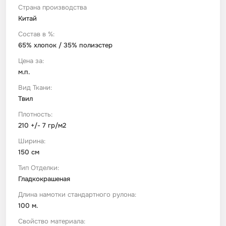
Страна производства
Китай
Футер
Имитации материалов
Состав в %:
65% хлопок / 35% полиэстер
Шелк Армани
Цена за:
м.п.
Штапель
Вид Ткани:
Твил
Плотность:
210 +/- 7 гр/м2
Ширина:
150 см
Тип Отделки:
Гладкокрашеная
Длина намотки стандартного рулона:
100 м.
Свойство материала: