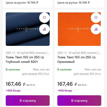
Цена за рулон: 16 746
₽
Цена за рулон: 16 746
₽
250 +/- 10 гр/м2 65% хлопок /
250 +/- 10 гр/м2 65% хлопок /
35% полиэстер 0.25 м
Ткань Твил 150 см 250 гр
35% полиэстер 0.25 м
Ткань Твил 150 см 250 гр
Глубокий синий 8201
Оранжевый
В наличии
Мин. кол-во
В наличии
Мин. кол-во
для заказа 100 /м.п.
для заказа 100 /м.п.
167,46
167,46
₽
₽
за м.п.
за м.п.
+502 бонус
+502 бонус
В корзину
В корзину