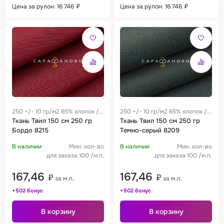
Цена за рулон: 16 746
₽
Цена за рулон: 16 746
₽
250 +/- 10 гр/м2 65% хлопок /
250 +/- 10 гр/м2 65% хлопок /
35% полиэстер 0.25 м
Ткань Твил 150 см 250 гр
35% полиэстер 0.25 м
Ткань Твил 150 см 250 гр
Бордо 8215
Темно-серый 8209
В наличии
Мин. кол-во
В наличии
Мин. кол-во
для заказа 100 /м.п.
для заказа 100 /м.п.
167,46
167,46
₽
₽
за м.п.
за м.п.
+502 бонус
+502 бонус
В корзину
В корзину