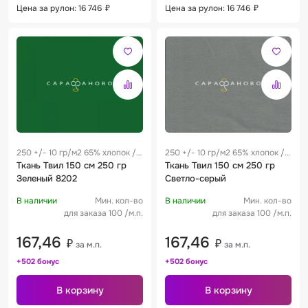
Цена за рулон: 16 746
₽
Цена за рулон: 16 746
₽
250 +/- 10 гр/м2 65% хлопок /
250 +/- 10 гр/м2 65% хлопок /
35% полиэстер 0.25 м
Ткань Твил 150 см 250 гр
35% полиэстер 0.25 м
Ткань Твил 150 см 250 гр
Зеленый 8202
Светло-серый
В наличии
Мин. кол-во
В наличии
Мин. кол-во
для заказа 100 /м.п.
для заказа 100 /м.п.
167,46
167,46
₽
₽
за м.п.
за м.п.
+502 бонус
+502 бонус
В корзину
В корзину