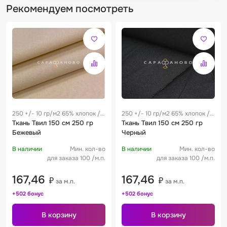
Рекомендуем посмотреть
250 +/- 10 гр/м2 65% хлопок /
250 +/- 10 гр/м2 65% хлопок /
35% полиэстер 0.25 м
Ткань Твил 150 см 250 гр
35% полиэстер 0.25 м
Ткань Твил 150 см 250 гр
Бежевый
Черный
В наличии
Мин. кол-во
В наличии
Мин. кол-во
для заказа 100 /м.п.
для заказа 100 /м.п.
167,46
167,46
₽
₽
за м.п.
за м.п.
+502 бонус
+502 бонус
В корзину
В корзину